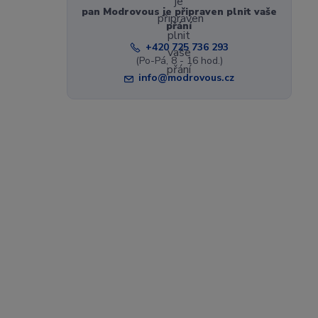
pan Modrovous je připraven plnit vaše
přání
+420 725 736 293
(Po-Pá, 8 - 16 hod.)
info@modrovous.cz