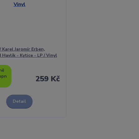
 / Karel Jaromír Erben,
Havlík - Kytice - LP / Vinyl
ně
upn
259 Kč
Detail