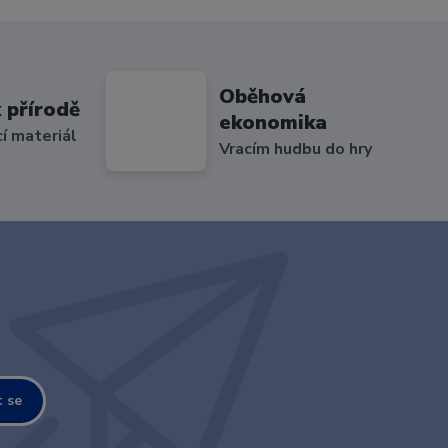
Oběhová
 přírodě
ekonomika
cí materiál
Vracím hudbu do hry
t se