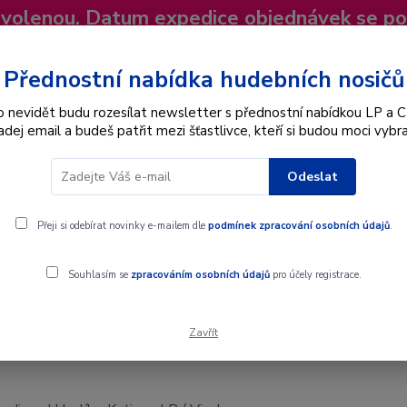
dovolenou. Datum expedice objednávek se p
niky
Nevíte si rady? Zavolejte.
+420 725
Více
Přednostní nabídka hudebních nosičů
o nevidět budu rozesílat newsletter s přednostní nabídkou LP a C
adej email a budeš patřit mezi šťastlivce, kteří si budou moci vybra
Hledat
Odeslat
Interpret
Karel Gott
Dárkové poukazy
Přeji si odebírat novinky e-mailem dle
podmínek zpracování osobních údajů
.
erdinand Havlík - Kytice - LP / Vinyl
Souhlasím se
zpracováním osobních údajů
pro účely registrace.
Zavřít
erdinand Havlík - Kytice - LP / Vinyl