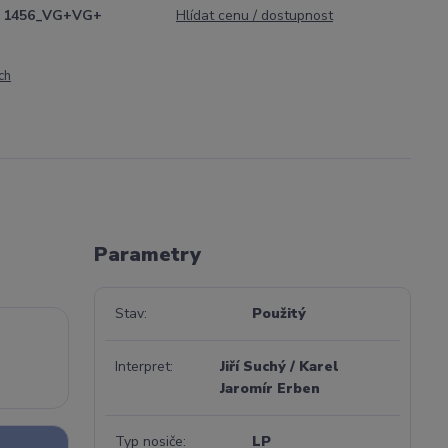
1456_VG+VG+
Hlídat cenu / dostupnost
ch
Parametry
Stav
Použitý
Interpret
Jiří Suchý / Karel
Jaromír Erben
Typ nosiče
LP