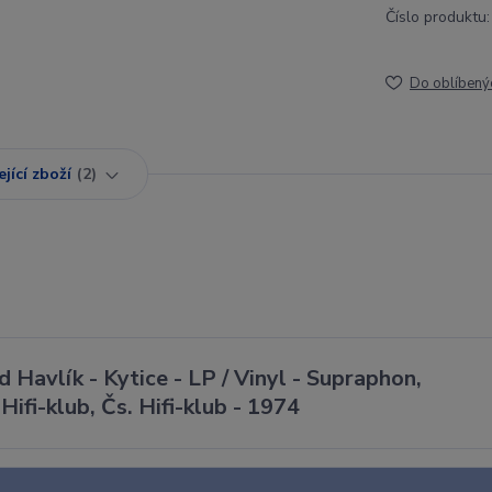
Číslo produktu:
Do oblíbený
jící zboží
2
d Havlík - Kytice - LP / Vinyl - Supraphon,
Hifi-klub, Čs. Hifi-klub - 1974