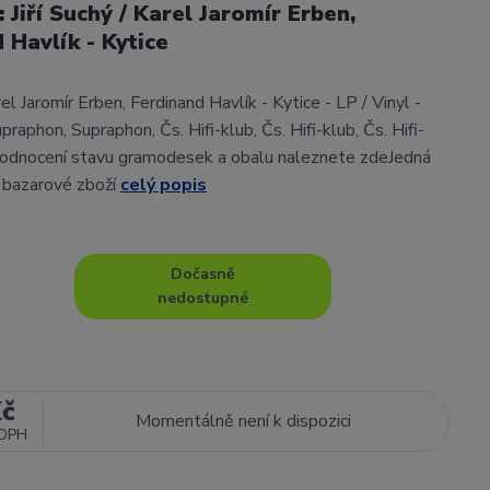
: Jiří Suchý / Karel Jaromír Erben,
 Havlík - Kytice
arel Jaromír Erben, Ferdinand Havlík - Kytice - LP / Vinyl -
raphon, Supraphon, Čs. Hifi-klub, Čs. Hifi-klub, Čs. Hifi-
odnocení stavu gramodesek a obalu naleznete zdeJedná
/ bazarové zboží
celý popis
Dočasně
nedostupné
Kč
Momentálně není k dispozici
 DPH