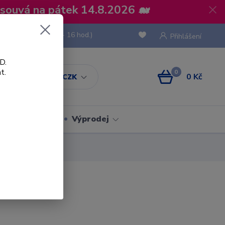
osouvá na pátek 14.8.2026 🐋
 736 293
(Po-Pá, 8 - 16 hod.)
Přihlášení
D.
t.
0
0 Kč
CZK
Obaly
Výprodej