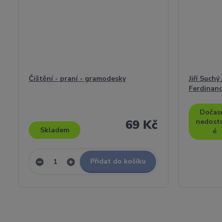
Čištění - praní - gramodesky
Jiří Suchý
Ferdinand 
Dočas
69 Kč
nedost
Skladem
é
Přidat do košíku