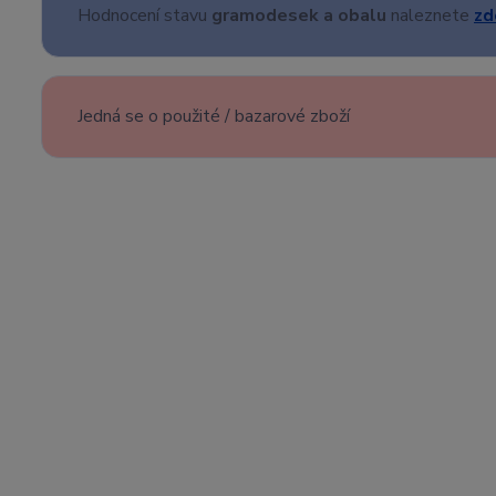
Hodnocení stavu
gramodesek a obalu
naleznete
zd
Jedná se o použité / bazarové zboží