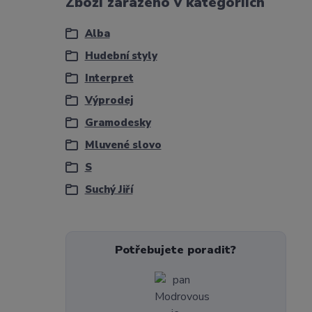
Zboží zařazeno v kategoriích
Alba
Hudební styly
Interpret
Výprodej
Gramodesky
Mluvené slovo
S
Suchý Jiří
Potřebujete poradit?