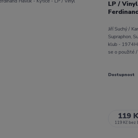
LP / Vinyl
Ferdinand
Jiří Suchý / K
Supraphon, Sup
klub - 1974H
se o použité 
Dostupnost
119 
119 Kč
bez