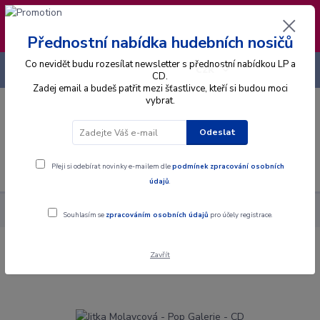
❣️ Od 4.8. do 13.8. čerpám dovolenou. Datum
expedice objednávek se posouvá na pátek
14.8.2026 🐋
Přednostní nabídka hudebních nosičů
Co nevidět budu rozesílat newsletter s přednostní nabídkou LP a
+420 725 736 293
CZK
(Po-Pá, 8 - 16 hod.)
CD.
Zadej email a budeš patřit mezi šťastlivce, kteří si budou moci
vybrat.
0
0 Kč
Odeslat
Menu
Přeji si odebírat novinky e-mailem dle
podmínek zpracování osobních
údajů
.
Alba
CD
Jitka Molavcová - Pop Galerie - CD
Souhlasím se
zpracováním osobních údajů
pro účely registrace.
Zavřít
Jitka Molavcová - Pop Galerie - CD