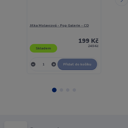
Jitka Molavcová - Pop Galerie - CD
Jitka Molavcov
Vinyl
199 Kč
249 Kč
Skladem
Skladem
Přidat do košíku