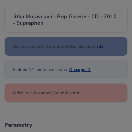
Jitka Molavcová - Pop Galerie - CD - 2010
- Supraphon
Hodnocení stavu
CD a bookletu
naleznete
zde
Podrobnější inofrmace o albu:
Discogs ID
Jedná se o bazarové / použité zboží
Parametry