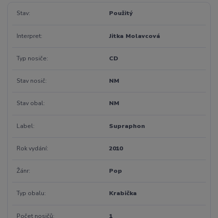
Stav
Použitý
Interpret
Jitka Molavcová
Typ nosiče
CD
Stav nosič
NM
Stav obal
NM
Label
Supraphon
Rok vydání
2010
Žánr
Pop
Typ obalu
Krabička
Počet nosičů
1