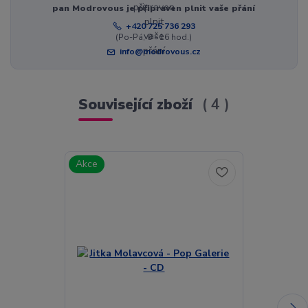
pan Modrovous je připraven plnit vaše přání
+420 725 736 293
(Po-Pá, 8 - 16 hod.)
info@modrovous.cz
Související zboží
4
Akce