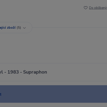
Do oblíbený
jící zboží
5
nyl - 1983 - Supraphon
e