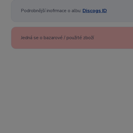
Podrobnější inofrmace o albu:
Discogs ID
Jedná se o bazarové / použité zboží