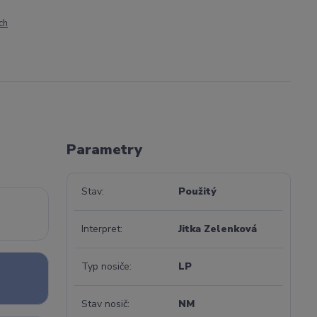
ch
Parametry
Stav
Použitý
Interpret
Jitka Zelenková
Typ nosiče
LP
Stav nosič
NM