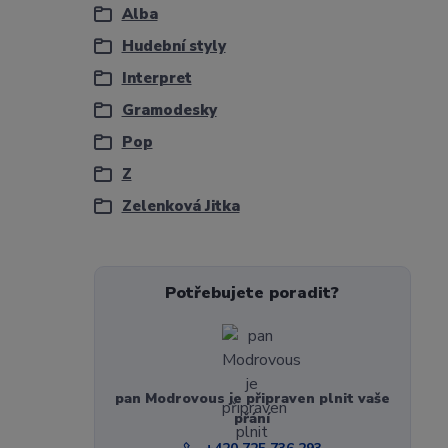
Alba
Hudební styly
Interpret
Gramodesky
Pop
Z
Zelenková Jitka
Potřebujete poradit?
pan Modrovous je připraven plnit vaše
přání