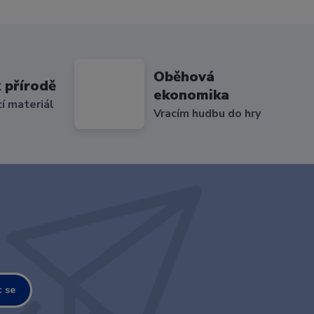
Oběhová
 přírodě
ekonomika
cí materiál
Vracím hudbu do hry
t se