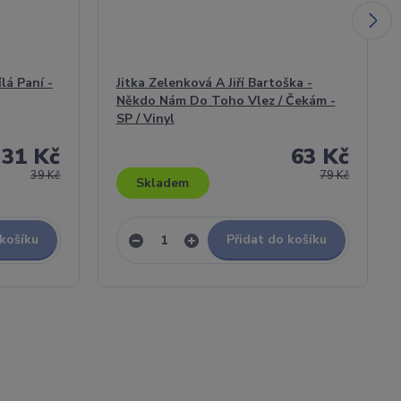
lá Paní -
Jitka Zelenková A Jiří Bartoška -
Někdo Nám Do Toho Vlez / Čekám -
SP / Vinyl
31 Kč
63 Kč
39 Kč
79 Kč
Skladem
 košíku
Přidat do košíku