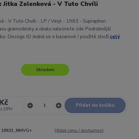
: Jitka Zelenková - V Tuto Chvíli
vá - V Tuto Chvíli - LP / Vinyl - 1983 - Supraphon
avu gramodesky a obalu naleznete zde Podrobnější
lbu: Discogs ID Jedná se o bazarové / použité zboží
celý
Skladem
Kč
Přidat do košíku
ez DPH
18823_NMVG+
Hlídat cenu / dostupnost