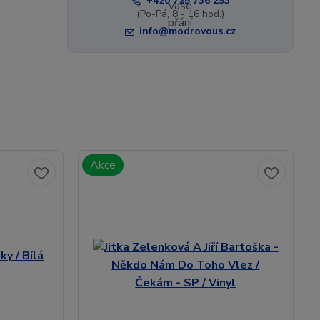
+420 725 736 293
(Po-Pá, 8 - 16 hod.)
info@modrovous.cz
Akce