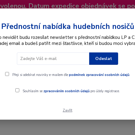
dovolenou. Datum expedice objednávek se p
niky
Nevíte si rady? Zavolejte.
+420 725
Více
Přednostní nabídka hudebních nosičů
o nevidět budu rozesílat newsletter s přednostní nabídkou LP a C
adej email a budeš patřit mezi šťastlivce, kteří si budou moci vybra
Hledat
Odeslat
Interpret
Karel Gott
Dárkové poukazy
Přeji si odebírat novinky e-mailem dle
podmínek zpracování osobních údajů
.
P / Vinyl
Souhlasím se
zpracováním osobních údajů
pro účely registrace.
Zavřít
 / Vinyl