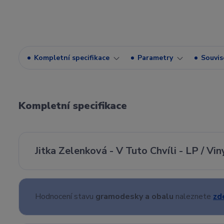
Kompletní specifikace
Parametry
Souvise
Kompletní specifikace
Jitka Zelenková - V Tuto Chvíli - LP / Vi
Hodnocení stavu
gramodesky a obalu
naleznete
zd