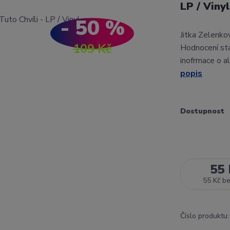
LP / Vinyl
- 50 %
Jitka Zelenko
109 Kč
Hodnocení st
inofrmace o a
popis
Dostupnost
55 
55 Kč
b
Číslo produktu: