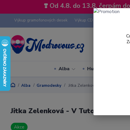
❣️ Od 4.8. do 13.8. čerpám 
Výkup gramofonových desek
Výkup CD
Výkup hi-fi tech
C
Z
Alba
Hudební styly
Alba
Gramodesky
Jitka Zelenková - V Tuto Chvíli - L
Jitka Zelenková - V Tuto Chvíli - LP
Akce