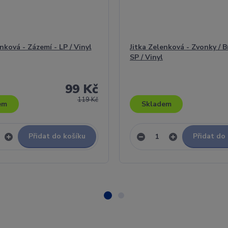
nková - Zázemí - LP / Vinyl
Jitka Zelenková - Zvonky / Bí
SP / Vinyl
99 Kč
119 Kč
em
Skladem
Přidat do košíku
Přidat do