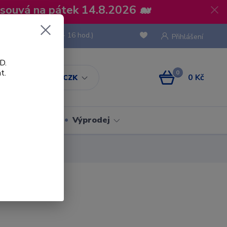
osouvá na pátek 14.8.2026 🐋
 736 293
(Po-Pá, 8 - 16 hod.)
Přihlášení
D.
t.
0
0 Kč
CZK
Obaly
Výprodej