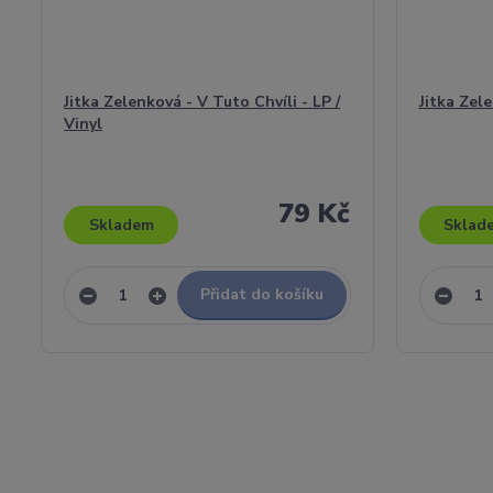
Jitka Zelenková - V Tuto Chvíli - LP /
Jitka Zele
Vinyl
79 Kč
Skladem
Sklad
Přidat do košíku