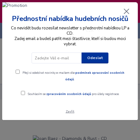
❣️ Od 4.8. do 13.8. čerpám dovolenou. Datum
expedice objednávek se posouvá na pátek
14.8.2026 🐋
Přednostní nabídka hudebních nosičů
Co nevidět budu rozesílat newsletter s přednostní nabídkou LP a
+420 725 736 293
CZK
(Po-Pá, 8 - 16 hod.)
CD.
Zadej email a budeš patřit mezi šťastlivce, kteří si budou moci
vybrat.
0
0 Kč
Odeslat
Menu
Přeji si odebírat novinky e-mailem dle
podmínek zpracování osobních
údajů
.
Alba
CD
Joan Baez - Diamonds & Rust - CD
Souhlasím se
zpracováním osobních údajů
pro účely registrace.
Zavřít
Joan Baez - Diamonds & Rust - CD