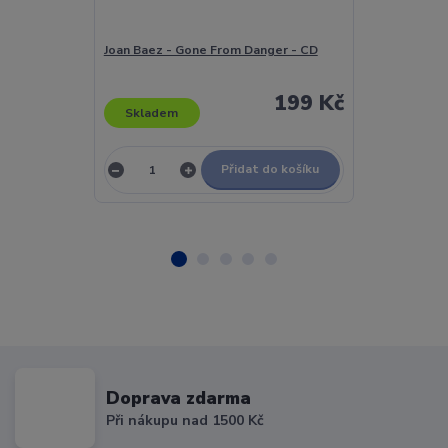
Joan Baez - Gone From Danger - CD
Joan Baez - H
199 Kč
Skladem
Skladem
Přidat do košíku
Doprava zdarma
Při nákupu nad 1500 Kč