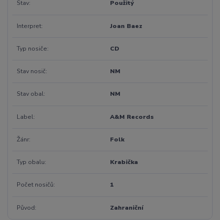
Stav
Použitý
Interpret
Joan Baez
Typ nosiče
CD
Stav nosič
NM
Stav obal
NM
Label
A&M Records
Žánr
Folk
Typ obalu
Krabička
Počet nosičů
1
Původ
Zahraniční