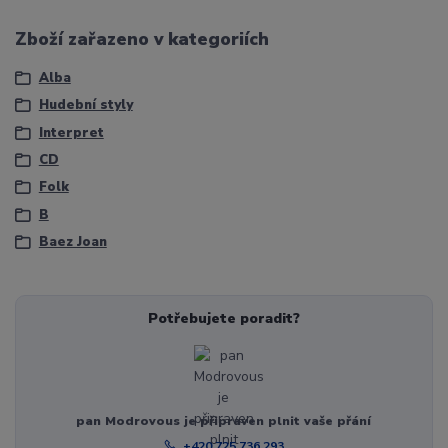
Zboží zařazeno v kategoriích
Alba
Hudební styly
Interpret
CD
Folk
B
Baez Joan
Potřebujete poradit?
pan Modrovous je připraven plnit vaše přání
+420 725 736 293