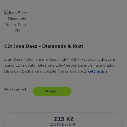
CD: Joan Baez - Diamonds & Rust
Joan Baez - Diamonds & Rust - CD - A&M RecordsHodnocení
stavu CD a obalu naleznete zdePodrobnější inofrmace o albu:
Discogs IDJedná se o použité / bazarové zboží
celý popis
Dostupnost
Skladem
219 Kč
219 Kč
bez DPH