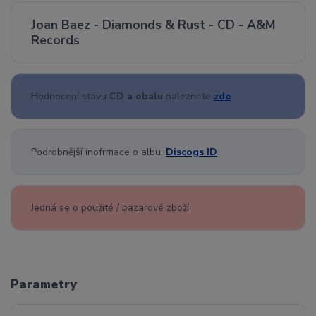
Joan Baez - Diamonds & Rust - CD - A&M
Records
Hodnocení stavu
CD a obalu
naleznete
zde
Podrobnější inofrmace o albu:
Discogs ID
Jedná se o použité / bazarové zboží
Parametry