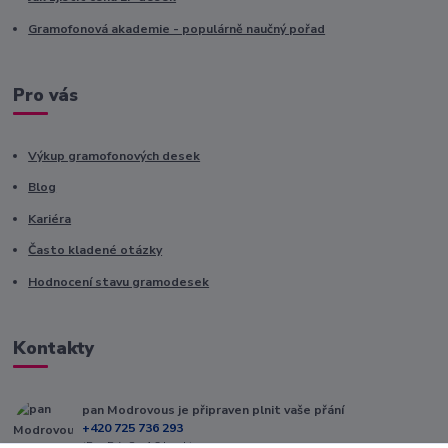
Gramofonová akademie - populárně naučný pořad
Pro vás
Výkup gramofonových desek
Blog
Kariéra
Často kladené otázky
Hodnocení stavu gramodesek
Kontakty
pan Modrovous je připraven plnit vaše přání
+420 725 736 293
(Po-Pá, 8 - 16 hod.)