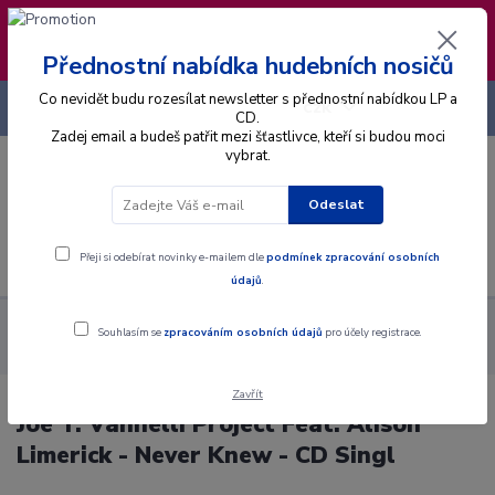
❣️ Od 4.8. do 13.8. čerpám dovolenou. Datum
expedice objednávek se posouvá na pátek
14.8.2026 🐋
Přednostní nabídka hudebních nosičů
Co nevidět budu rozesílat newsletter s přednostní nabídkou LP a
+420 725 736 293
CZK
(Po-Pá, 8 - 16 hod.)
CD.
Zadej email a budeš patřit mezi šťastlivce, kteří si budou moci
vybrat.
0
0 Kč
Odeslat
Menu
Přeji si odebírat novinky e-mailem dle
podmínek zpracování osobních
údajů
.
Alba
CD
Joe T. Vannelli Project Feat. Alison Limerick - Never
Souhlasím se
zpracováním osobních údajů
pro účely registrace.
Knew - CD Singl
Zavřít
Joe T. Vannelli Project Feat. Alison
Limerick - Never Knew - CD Singl