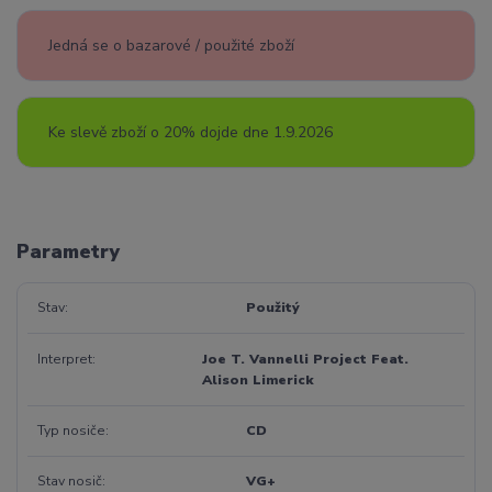
Jedná se o bazarové / použité zboží
Ke slevě zboží o 20% dojde dne 1.9.2026
Parametry
Stav
Použitý
Interpret
Joe T. Vannelli Project Feat.
Alison Limerick
Typ nosiče
CD
Stav nosič
VG+