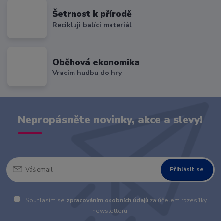
Šetrnost k přírodě
Recikluji balící materiál
Oběhová ekonomika
Vracím hudbu do hry
Nepropásněte novinky, akce a slevy!
Přihlásit se
Souhlasím se
zpracováním osobních údajů
za účelem rozesílky
newsletteru.