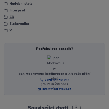
Hudební styly
Interpret
CD
Elektronika
V
Potřebujete poradit?
pan Modrovous je připraven plnit vaše přání
+420 725 736 293
(Po-Pá, 8 - 16 hod.)
info@modrovous.cz
Související zboží
3