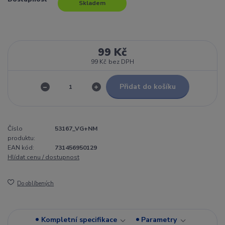
Skladem
99 Kč
99 Kč
bez DPH
Přidat do košíku
Číslo
53167_VG+NM
produktu:
EAN kód:
731456950129
Hlídat cenu / dostupnost
Do oblíbených
Kompletní specifikace
Parametry