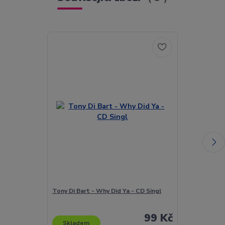
Tony Di Bart - Why Did Ya - CD Singl
Ragga 2 Sunsh
Singl
99 Kč
Skladem
Skladem