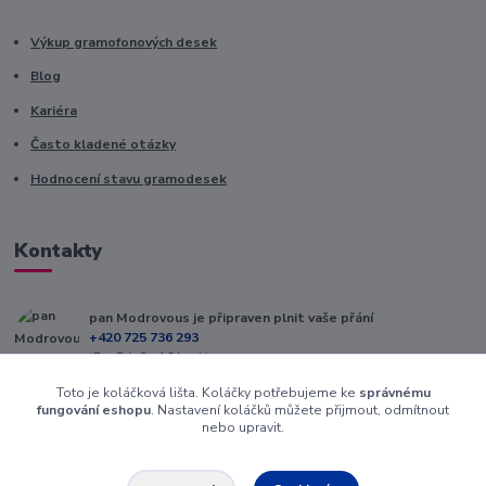
Výkup gramofonových desek
Blog
Kariéra
Často kladené otázky
Hodnocení stavu gramodesek
Kontakty
pan Modrovous je připraven plnit vaše přání
+420 725 736 293
(Po-Pá, 8 - 16 hod.)
Toto je koláčková lišta. Koláčky potřebujeme ke
správnému
info@modrovous.cz
fungování eshopu
. Nastavení koláčků můžete přijmout, odmítnout
nebo upravit.