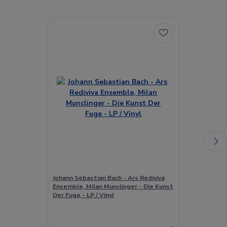
Johann Sebastian Bach - Ars Rediviva
Johann Sebast
Ensemble, Milan Munclinger - Die Kunst
Concerto No. 
Der Fuge - LP / Vinyl
1 & 2 - CD