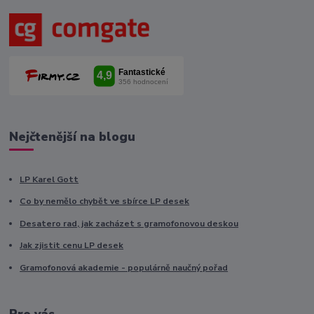
Nejčtenější na blogu
LP Karel Gott
Co by nemělo chybět ve sbírce LP desek
Desatero rad, jak zacházet s gramofonovou deskou
Jak zjistit cenu LP desek
Gramofonová akademie - populárně naučný pořad