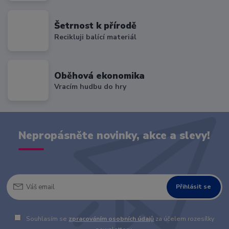
Šetrnost k přírodě
Recikluji balící materiál
Oběhová ekonomika
Vracím hudbu do hry
Nepropásněte novinky, akce a slevy!
Přihlásit se
Souhlasím se
zpracováním osobních údajů
za účelem rozesílky