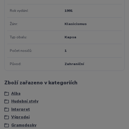
Rok vydání
1991
Žánr
Klasicismus
Typ obalu
Kapsa
Počet nosičů
1
Původ
Zahraniční
Zboží zařazeno v kategoriích
Alba
Hudební styly
Interpret
Výprodej
Gramodesky