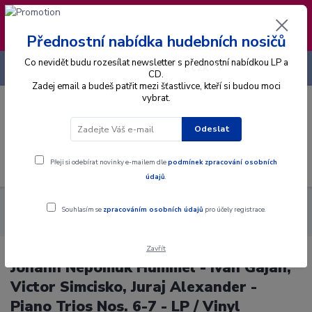
❣️ Od 4.8. do 13.8. čerpám dovolenou. Datum
expedice objednávek se posouvá na pátek
14.8.2026 🐋
Přednostní nabídka hudebních nosičů
Co nevidět budu rozesílat newsletter s přednostní nabídkou LP a
+420 725 736 293
CZK
(Po-Pá, 8 - 16 hod.)
CD.
Zadej email a budeš patřit mezi šťastlivce, kteří si budou moci
vybrat.
0
0 Kč
Odeslat
Menu
Přeji si odebírat novinky e-mailem dle
podmínek zpracování osobních
údajů
.
Alba
Gramodesky
Johann Nepomuk Hummel - Ivan Gajan,
Souhlasím se
zpracováním osobních údajů
pro účely registrace.
Victor Simcisko, Juraj Alexander - Piano Trios Nos. 6-7 - LP / Vinyl
Zavřít
Johann Nepomuk Hummel - Ivan Gajan,
Victor Simcisko, Juraj Alexander -
Piano Trios Nos. 6-7 - LP / Vinyl