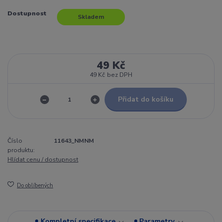
Dostupnost
Skladem
49 Kč
49 Kč
bez DPH
Přidat do košíku
Číslo
11643_NMNM
produktu:
Hlídat cenu / dostupnost
Do oblíbených
Kompletní specifikace
Parametry