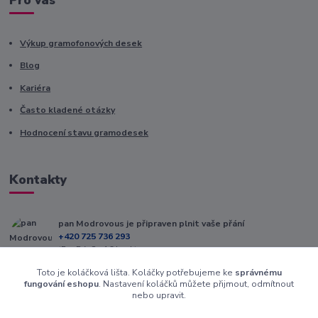
Pro vás
Výkup gramofonových desek
Blog
Kariéra
Často kladené otázky
Hodnocení stavu gramodesek
Kontakty
pan Modrovous je připraven plnit vaše přání
+420 725 736 293
(Po-Pá, 8 - 16 hod.)
Toto je koláčková lišta. Koláčky potřebujeme ke
správnému
info@modrovous.cz
fungování eshopu
. Nastavení koláčků můžete přijmout, odmítnout
nebo upravit.