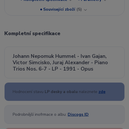
Související zboží
5
Kompletní specifikace
Johann Nepomuk Hummel - Ivan Gajan,
Victor Simcisko, Juraj Alexander - Piano
Trios Nos. 6-7 - LP - 1991 - Opus
Hodnocení stavu
LP desky a obalu
naleznete
zde
Podrobnější inofrmace o albu:
Discogs ID