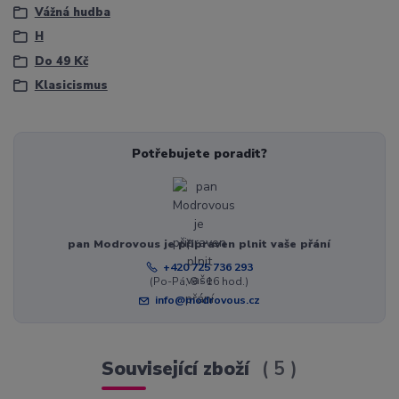
Vážná hudba
H
Do 49 Kč
Klasicismus
Potřebujete poradit?
pan Modrovous je připraven plnit vaše přání
+420 725 736 293
(Po-Pá, 8 - 16 hod.)
info@modrovous.cz
Související zboží
5