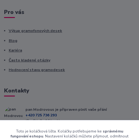
Pro vás
Výkup gramofonových desek
Blog
Kariéra
Často kladené otázky
Hodnocení stavu gramodesek
Kontakty
pan Modrovous je připraven plnit vaše přání
+420 725 736 293
(Po-Pá, 8 - 16 hod.)
Toto je koláčková lišta. Koláčky potřebujeme ke
správnému
info@modrovous.cz
fungování eshopu
. Nastavení koláčků můžete přijmout, odmítnout