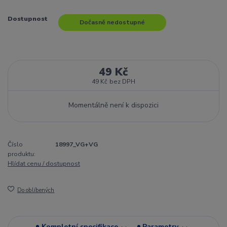
Dostupnost
Dočasně nedostupné
49 Kč
49 Kč
bez DPH
Momentálně není k dispozici
Číslo
18997_VG+VG
produktu:
Hlídat cenu / dostupnost
Do oblíbených
Kompletní specifikace
Parametry