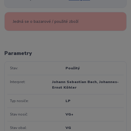
Jedná se o bazarové / použité zboží
Parametry
Stav
Použitý
Interpret
Johann Sebastian Bach, Johannes-
Ernst Köhler
Typ nosiče
LP
Stav nosič
VG+
Stav obal
VG