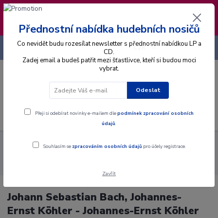
❣️ Od 4.8. do 13.8. čerpám dovolenou. Datum
expedice objednávek se posouvá na pátek
14.8.2026 🐋
Přednostní nabídka hudebních nosičů
Co nevidět budu rozesílat newsletter s přednostní nabídkou LP a
+420 725 736 293
CZK
(Po-Pá, 8 - 16 hod.)
CD.
Zadej email a budeš patřit mezi šťastlivce, kteří si budou moci
vybrat.
0
0 Kč
Odeslat
Menu
Přeji si odebírat novinky e-mailem dle
podmínek zpracování osobních
údajů
.
Alba
Gramodesky
Johann Sebastian Bach, Johannes-Ernst
Souhlasím se
zpracováním osobních údajů
pro účely registrace.
Köhler - Johannes-Ernst Köhler An Der Silbermannorgel Der
Katholischen Hofkirche Zu Dresden - LP / Vinyl
Zavřít
Johann Sebastian Bach, Johannes-
Ernst Köhler - Johannes-Ernst Köhler