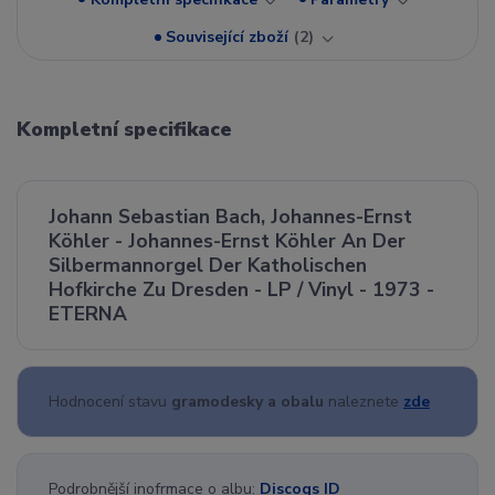
Související zboží
2
Kompletní specifikace
Johann Sebastian Bach, Johannes-Ernst
Köhler - Johannes-Ernst Köhler An Der
Silbermannorgel Der Katholischen
Hofkirche Zu Dresden - LP / Vinyl - 1973 -
ETERNA
Hodnocení stavu
gramodesky a obalu
naleznete
zde
Podrobnější inofrmace o albu:
Discogs ID