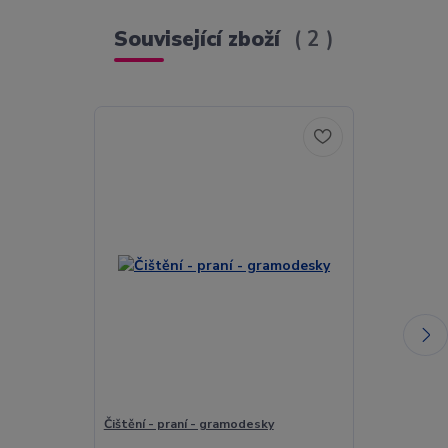
Související zboží
2
Čištění - praní - gramodesky
Johann Sebast
Sonáty A Part