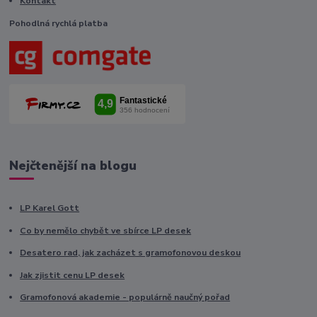
Kontakt
Pohodlná rychlá platba
Nejčtenější na blogu
LP Karel Gott
Co by nemělo chybět ve sbírce LP desek
Desatero rad, jak zacházet s gramofonovou deskou
Jak zjistit cenu LP desek
Gramofonová akademie - populárně naučný pořad