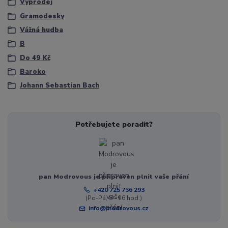
Výprodej
Gramodesky
Vážná hudba
B
Do 49 Kč
Baroko
Johann Sebastian Bach
Potřebujete poradit?
pan Modrovous je připraven plnit vaše přání
+420 725 736 293
(Po-Pá, 8 - 16 hod.)
info@modrovous.cz