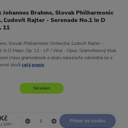
l: Johannes Brahms, Slovak Philharmonic
, Ľudovít Rajter - Serenade No.1 In D
. 11
ms, Slovak Philharmonic Orchestra, Ľudovít Rajter -
 In D Major, Op. 11 - LP / Vinyl - Opus, Gramofonový Klub
ení stavu gramodesek a obalu naleznete zdeJedná se o
arové zboží
celý popis
Skladem
Kč
Přidat do košíku
ez DPH