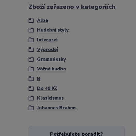
Zboží zařazeno v kategoriích
Alba
Hudební styly
Interpret
Výprodej
Gramodesky
Vážná hudba
B
Do 49 Kč
Klasicismus
Johannes Brahms
Potřebujete poradit?