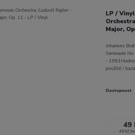
LP / Viny
Orchestra
Major, Op
Johannes Brah
Serenade No.1
- 1981Hodnoc
použité / baz
Dostupnost
49 
49 Kč
b