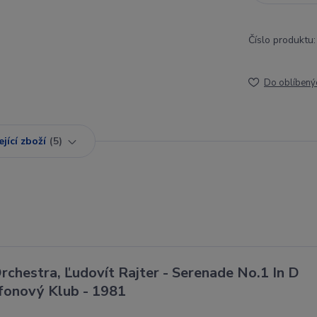
Číslo produktu:
Do oblíbený
jící zboží
5
chestra, Ľudovít Rajter - Serenade No.1 In D
ofonový Klub - 1981