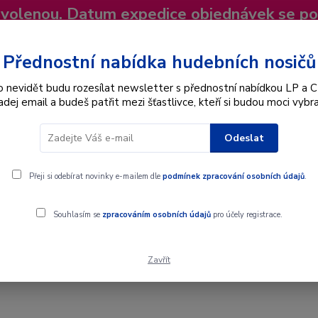
dovolenou. Datum expedice objednávek se p
niky
Nevíte si rady? Zavolejte.
+420 725
Více
Přednostní nabídka hudebních nosičů
o nevidět budu rozesílat newsletter s přednostní nabídkou LP a C
adej email a budeš patřit mezi šťastlivce, kteří si budou moci vybra
Hledat
Odeslat
Interpret
Karel Gott
Dárkové poukazy
Přeji si odebírat novinky e-mailem dle
podmínek zpracování osobních údajů
.
nic Orchestra, Ľudovít Rajter - Serenade No.1 In D Major, Op. 11 - LP
Souhlasím se
zpracováním osobních údajů
pro účely registrace.
Zavřít
nic Orchestra, Ľudovít Rajter - Serena