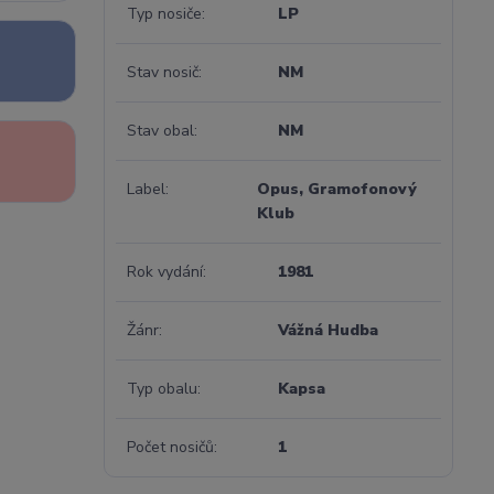
Typ nosiče
LP
Stav nosič
NM
Stav obal
NM
Label
Opus, Gramofonový
Klub
Rok vydání
1981
Žánr
Vážná Hudba
Typ obalu
Kapsa
Počet nosičů
1