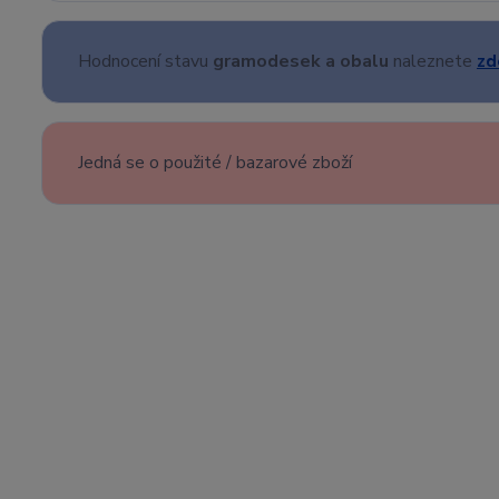
Hodnocení stavu
gramodesek a obalu
naleznete
zd
Jedná se o použité / bazarové zboží