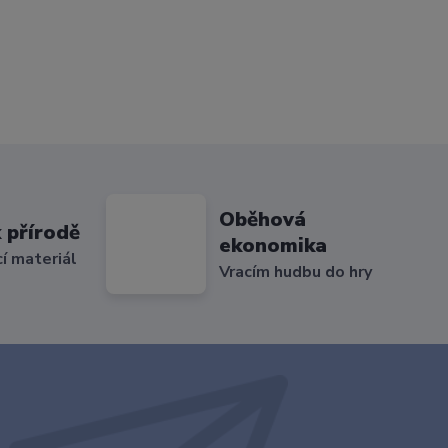
Oběhová
 přírodě
ekonomika
cí materiál
Vracím hudbu do hry