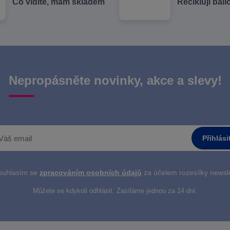
Co vidíte, mám skladem
Recikluji balí
Nepropásněte novinky, akce a slevy!
Přihlási
uhlasím se
zpracováním osobních údajů
za účelem rozesílky newsle
Můžete se kdykoli odhlásit. Zasíláme jednou za 14 dní.