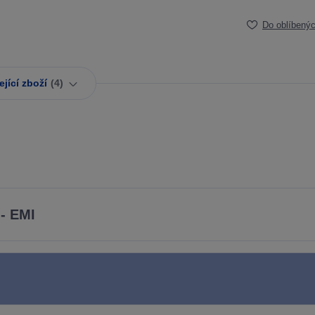
Do oblíbený
jící zboží
4
- EMI