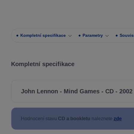
Kompletní specifikace
Parametry
Souvise
Kompletní specifikace
John Lennon - Mind Games - CD - 2002 
Hodnocení stavu
CD a bookletu
naleznete
zde