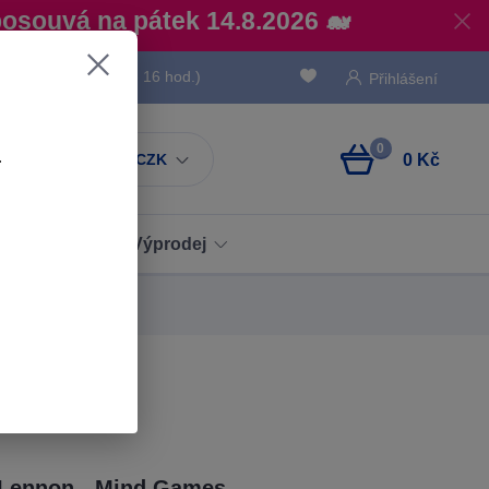
posouvá na pátek 14.8.2026 🐋
 736 293
(Po-Pá, 8 - 16 hod.)
Přihlášení
ů
.
0
.
CZK
0 Kč
Obaly
Výprodej
 Lennon - Mind Games