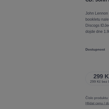
John Lennon 
bookletu nal
Discogs IDJed
dojde dne 1.
Dostupnost
299 K
299 Kč
bez
Číslo produktu:
Hlídat cenu / d