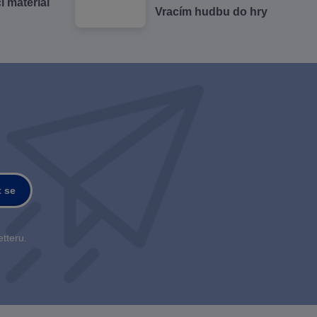
cí materiál
Vracím hudbu do hry
t se
tteru.