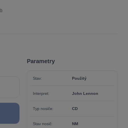
ch
Parametry
Stav
Použitý
Interpret
John Lennon
Typ nosiče
CD
Stav nosič
NM