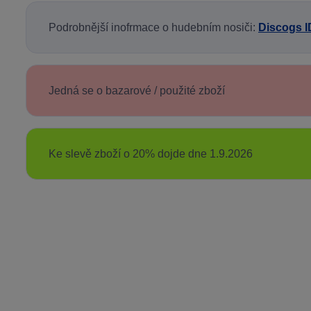
Podrobnější inofrmace o hudebním nosiči:
Discogs I
Jedná se o bazarové / použité zboží
Ke slevě zboží o 20% dojde dne 1.9.2026