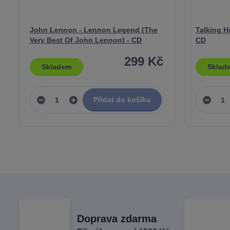
John Lennon - Lennon Legend (The
Talking H
Very Best Of John Lennon) - CD
CD
299 Kč
Skladem
Sklad
Přidat do košíku
Doprava zdarma