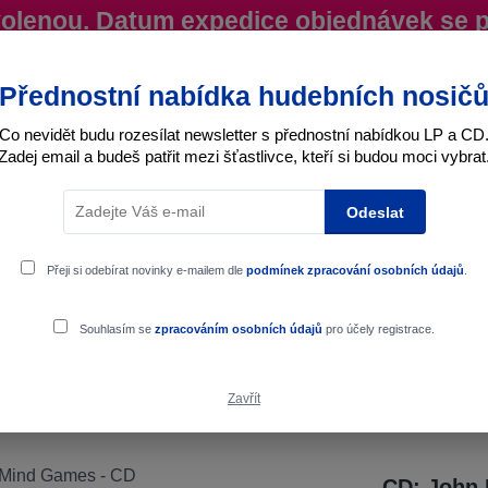
ovolenou. Datum expedice objednávek se 
iky
Více
Nevíte si rady? Zavolejte.
+420 725
Přednostní nabídka hudebních nosič
Co nevidět budu rozesílat newsletter s přednostní nabídkou LP a CD
Zadej email a budeš patřit mezi šťastlivce, kteří si budou moci vybrat
Hledat
Odeslat
Interpret
Karel Gott
Dárkové poukazy
Přeji si odebírat novinky e-mailem dle
podmínek zpracování osobních údajů
.
Souhlasím se
zpracováním osobních údajů
pro účely registrace.
Zavřít
CD: John