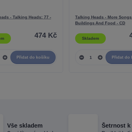
eads - Talking Heads: 77 -
Talking Heads - More Songs
Buildings And Food - CD
474 Kč
em
Skladem
Přidat do košíku
Přidat do
Vše skladem
Šetrnost k