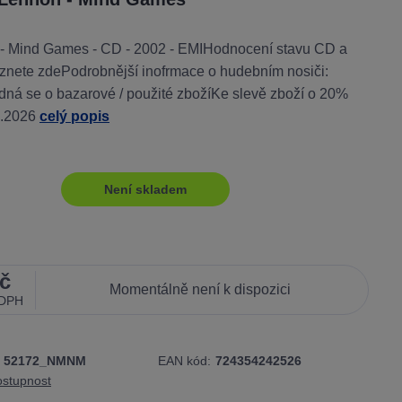
- Mind Games - CD - 2002 - EMIHodnocení stavu CD a
eznete zdePodrobnější inofrmace o hudebním nosiči:
ná se o bazarové / použité zbožíKe slevě zboží o 20%
9.2026
celý popis
Není skladem
č
Momentálně není k dispozici
 DPH
52172_NMNM
EAN kód:
724354242526
ostupnost