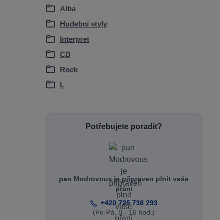
Alba
Hudební styly
Interpret
CD
Rock
L
Potřebujete poradit?
pan Modrovous je připraven plnit vaše
přání
+420 725 736 293
(Po-Pá, 8 - 16 hod.)