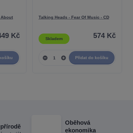
 About
Talking Heads - Fear Of Music - CD
449 Kč
574 Kč
Skladem
 košíku
Přidat do košíku
Oběhová
 přírodě
ekonomika