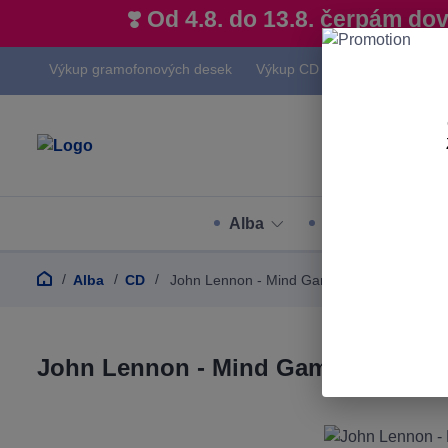
❣️ Od 4.8. do 13.8. čerpám d
Výkup gramofonových desek
Výkup CD
Výkup hi-fi techn
Alba
Hudební styly
Alba
CD
John Lennon - Mind Games - CD
John Lennon - Mind Games - CD