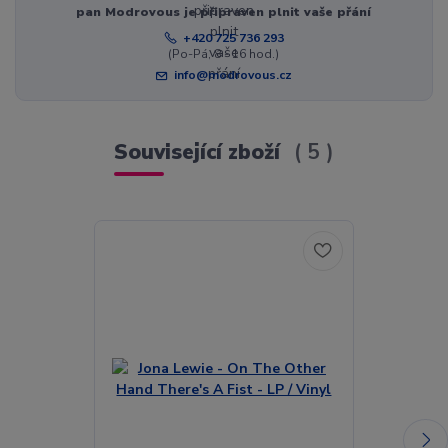
pan Modrovous je připraven plnit vaše přání
+420 725 736 293
(Po-Pá, 8 - 16 hod.)
info@modrovous.cz
Související zboží
5