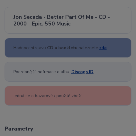
Jon Secada - Better Part Of Me - CD -
2000 - Epic, 550 Music
Hodnocení stavu
CD a bookletu
naleznete
zde
Podrobnější inofrmace o albu:
Discogs ID
Jedná se o bazarové / použité zboží
Parametry