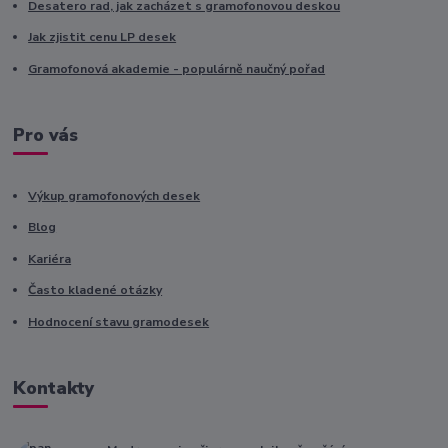
Desatero rad, jak zacházet s gramofonovou deskou
Jak zjistit cenu LP desek
Gramofonová akademie - populárně naučný pořad
Pro vás
Výkup gramofonových desek
Blog
Kariéra
Často kladené otázky
Hodnocení stavu gramodesek
Kontakty