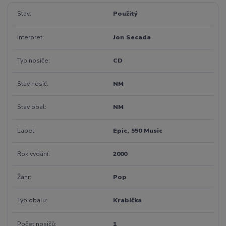
Stav
Použitý
Interpret
Jon Secada
Typ nosiče
CD
Stav nosič
NM
Stav obal
NM
Label
Epic, 550 Music
Rok vydání
2000
Žánr
Pop
Typ obalu
Krabička
Počet nosičů
1