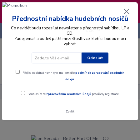
❣️ Od 4.8. do 13.8. čerpám dovolenou. Datum
expedice objednávek se posouvá na pátek
14.8.2026 🐋
Přednostní nabídka hudebních nosičů
Co nevidět budu rozesílat newsletter s přednostní nabídkou LP a
+420 725 736 293
CZK
(Po-Pá, 8 - 16 hod.)
CD.
Zadej email a budeš patřit mezi šťastlivce, kteří si budou moci
vybrat.
0
0 Kč
Odeslat
Menu
Přeji si odebírat novinky e-mailem dle
podmínek zpracování osobních
údajů
.
Alba
CD
Jon Secada - Better Part Of Me - CD
Souhlasím se
zpracováním osobních údajů
pro účely registrace.
Zavřít
Jon Secada - Better Part Of Me - CD