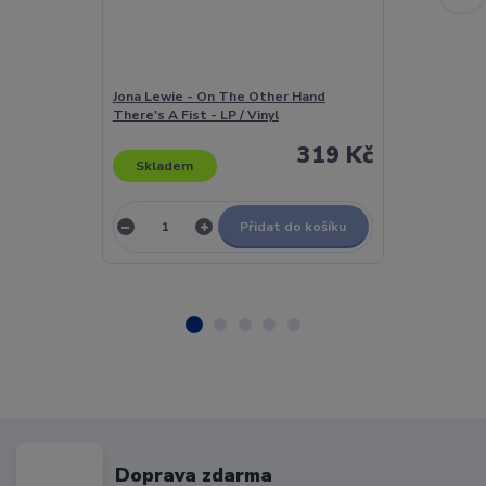
Jona Lewie - On The Other Hand
Jonas Brothers
There's A Fist - LP / Vinyl
CD
319 Kč
Skladem
Skladem
Přidat do košíku
Doprava zdarma