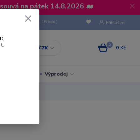
osouvá na pátek 14.8.2026 🐋
 736 293
(Po-Pá, 8 - 16 hod.)
Přihlášení
D.
t.
0
0 Kč
CZK
Obaly
Výprodej