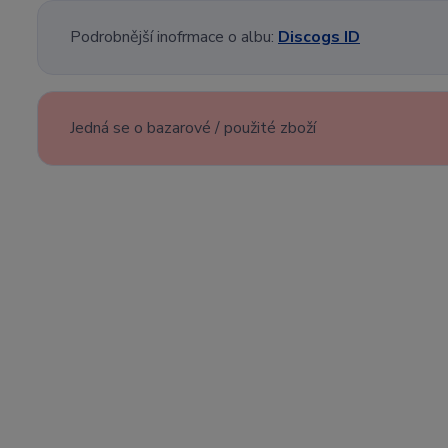
Podrobnější inofrmace o albu:
Discogs ID
Jedná se o bazarové / použité zboží