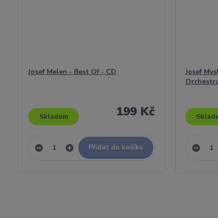
Josef Melen - Best Of - CD
Josef Mys
Orchestra 
199 Kč
Skladem
Sklad
Přidat do košíku