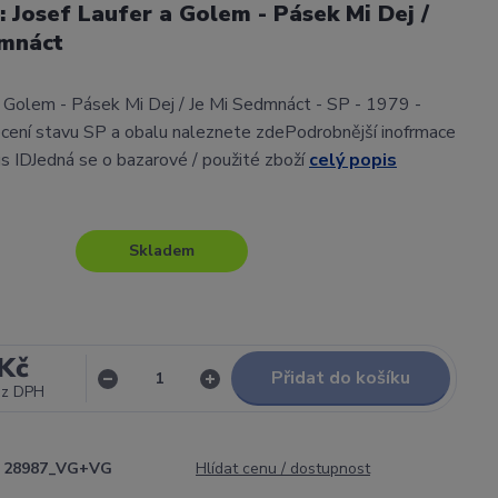
l: Josef Laufer a Golem - Pásek Mi Dej /
dmnáct
a Golem - Pásek Mi Dej / Je Mi Sedmnáct - SP - 1979 -
ení stavu SP a obalu naleznete zdePodrobnější inofrmace
gs IDJedná se o bazarové / použité zboží
celý popis
Skladem
Kč
Přidat do košíku
ez DPH
28987_VG+VG
Hlídat cenu / dostupnost