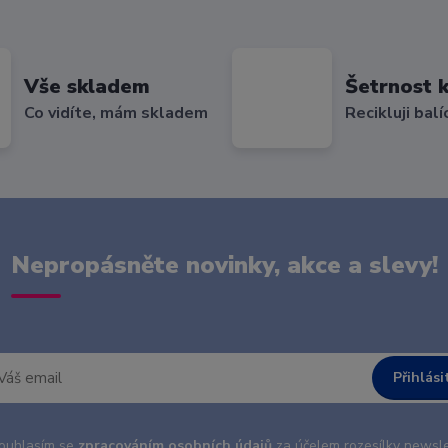
Vše skladem
Šetrnost k
Co vidíte, mám skladem
Recikluji balí
Nepropásněte novinky, akce a slevy!
Přihlási
uhlasím se
zpracováním osobních údajů
za účelem rozesílky newsle