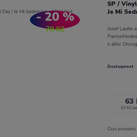
SP / Viny
Je Mi Se
- 20 %
79 Kč
Josef Laufer 
PantonHodnoc
o albu: Disco
Dostupnost
63 
63 Kč
b
Číslo produktu: