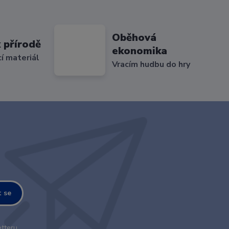
Oběhová
 přírodě
ekonomika
cí materiál
Vracím hudbu do hry
t se
tteru.