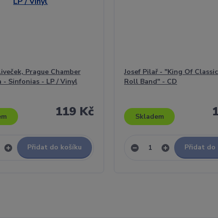
liveček, Prague Chamber
Josef Pilař - "King Of Classi
- Sinfonias - LP / Vinyl
Roll Band" - CD
119 Kč
em
Skladem
Přidat do košíku
Přidat do