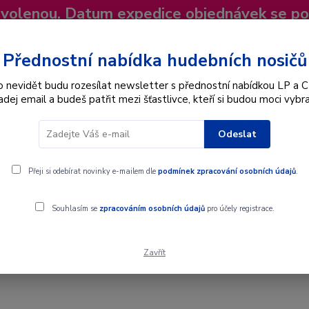
dovolenou. Datum expedice objednávek se p
niky
Nevíte si rady? Zavolejte.
+420 725
Více
Přednostní nabídka hudebních nosičů
o nevidět budu rozesílat newsletter s přednostní nabídkou LP a C
adej email a budeš patřit mezi šťastlivce, kteří si budou moci vybra
Hledat
Odeslat
Interpret
Karel Gott
Dárkové poukazy
Přeji si odebírat novinky e-mailem dle
podmínek zpracování osobních údajů
.
ej / Je Mi Sedmnáct - SP / Vinyl
Souhlasím se
zpracováním osobních údajů
pro účely registrace.
Zavřít
j / Je Mi Sedmnáct - SP / Vinyl