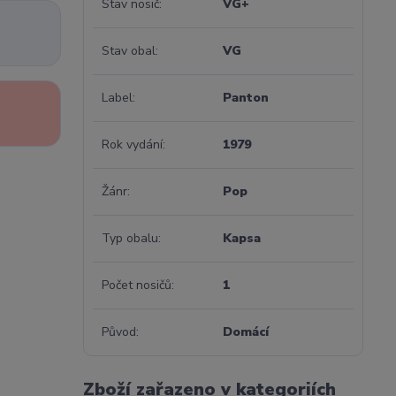
Stav nosič
VG+
Stav obal
VG
Label
Panton
Rok vydání
1979
Žánr
Pop
Typ obalu
Kapsa
Počet nosičů
1
Původ
Domácí
Zboží zařazeno v kategoriích