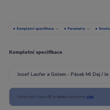
Kompletní specifikace
Parametry
Souvise
Kompletní specifikace
Josef Laufer a Golem - Pásek Mi Dej / J
Hodnocení stavu
SP a obalu
naleznete
zde