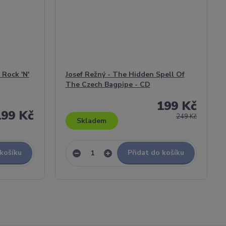
c Rock 'N'
Josef Režný - The Hidden Spell Of
The Czech Bagpipe - CD
199 Kč
199 Kč
249 Kč
Skladem
 košíku
Přidat do košíku