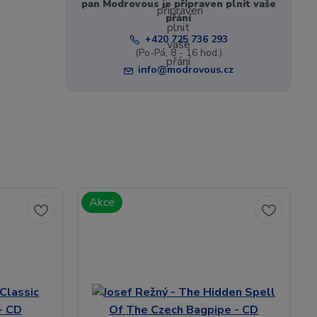
pan Modrovous je připraven plnit vaše
přání
+420 725 736 293
(Po-Pá, 8 - 16 hod.)
info@modrovous.cz
Akce