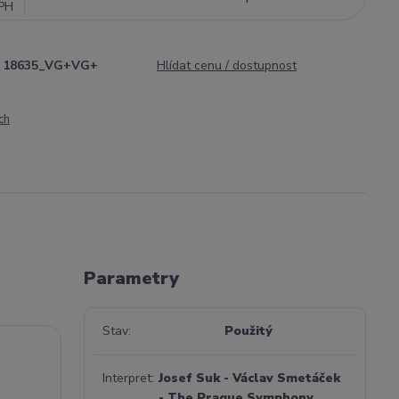
PH
18635_VG+VG+
Hlídat cenu / dostupnost
ch
Parametry
Stav
Použitý
Interpret
Josef Suk - Václav Smetáček
- The Prague Symphony