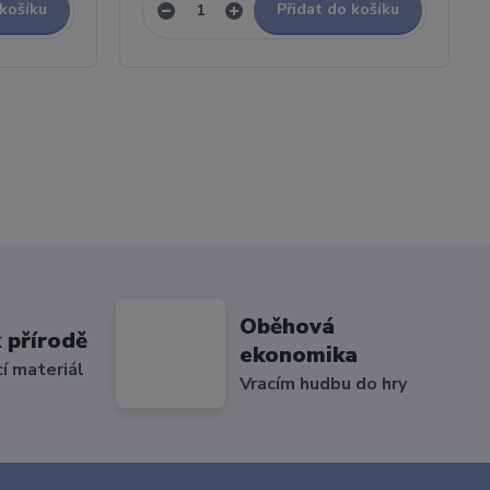
 košíku
Přidat do košíku
Oběhová
 přírodě
ekonomika
cí materiál
Vracím hudbu do hry