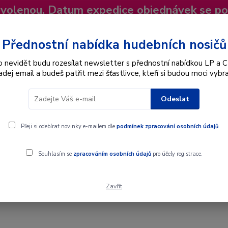
dovolenou. Datum expedice objednávek se p
niky
Nevíte si rady? Zavolejte.
+420 725
Více
Přednostní nabídka hudebních nosičů
o nevidět budu rozesílat newsletter s přednostní nabídkou LP a C
adej email a budeš patřit mezi šťastlivce, kteří si budou moci vybra
Hledat
Odeslat
Interpret
Karel Gott
Dárkové poukazy
Přeji si odebírat novinky e-mailem dle
podmínek zpracování osobních údajů
.
e Prague Symphony Orchestra - Hraje Slavné Koncertní Skladby - LP /
Souhlasím se
zpracováním osobních údajů
pro účely registrace.
Zavřít
e Prague Symphony Orchestra - Hraje 