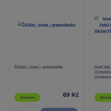
Čištění - praní - gramodesky
Josef Suk
Orchestra
Orchestra 
69 Kč
Skladem
Sklad