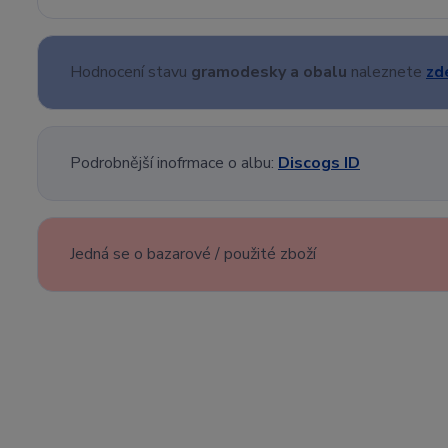
Hodnocení stavu
gramodesky a obalu
naleznete
zd
Podrobnější inofrmace o albu:
Discogs ID
Jedná se o bazarové / použité zboží