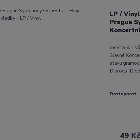
LP / Viny
Prague S
Koncertní
Josef Suk - V
Slavné Koncer
stavu gramode
Discogs IDJed
Dostupnost
49 K