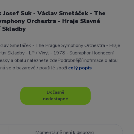
l: Josef Suk - Václav Smetáček - The
ymphony Orchestra - Hraje Slavné
 Skladby
áclav Smetáček - The Prague Symphony Orchestra - Hraje
tní Skladby - LP / Vinyl - 1978 - SupraphonHodnocení
sky a obalu naleznete zdePodrobnější inofrmace o albu:
ná se o bazarové / použité zboží
celý popis
Dočasně
nedostupné
č
Momentálně není k dispozici