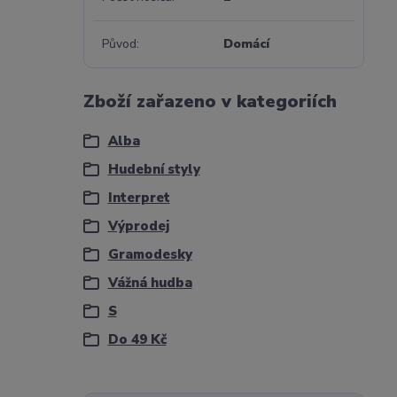
Původ
Domácí
Zboží zařazeno v kategoriích
Alba
Hudební styly
Interpret
Výprodej
Gramodesky
Vážná hudba
S
Do 49 Kč