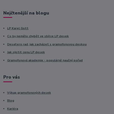
Nejčtenější na blogu
LP Karel Gott
Co by nemělo chybět ve sbírce LP desek
Desatero rad, jak zacházet s gramofonovou deskou
Jak zjistit cenu LP desek
Gramofonová akademie - populárně naučný pořad
Pro vás
Výkup gramofonových desek
Blog
Kariéra