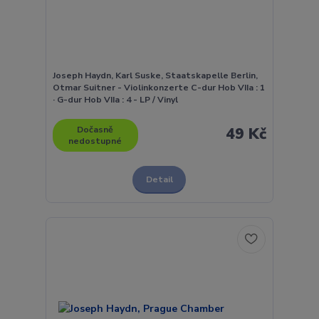
Joseph Haydn, Karl Suske, Staatskapelle Berlin,
Otmar Suitner - Violinkonzerte C-dur Hob VIIa : 1
· G-dur Hob VIIa : 4 - LP / Vinyl
Dočasně
49 Kč
nedostupné
Detail