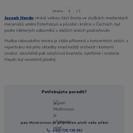
strana
z 1
Joseph Haydn
strávil velkou část života ve službách maďarských
mecenášů umění Esterházyů a působil i krátce v Čechách, byl
podle některých odborníků v dalších letech podceňován.
Hudba rakouského mistra je stále přítomná v koncertních síních, v
repertoáru má jeho skladby snad každý orchestr i komorní
soubor, obzvláště pak smyčcová kvarteta, symfonie i oratoria.
Haydn byl nesmírně plodný.
Potřebujete poradit?
pan Modrovous je připraven plnit vaše přání
+420 725 736 293