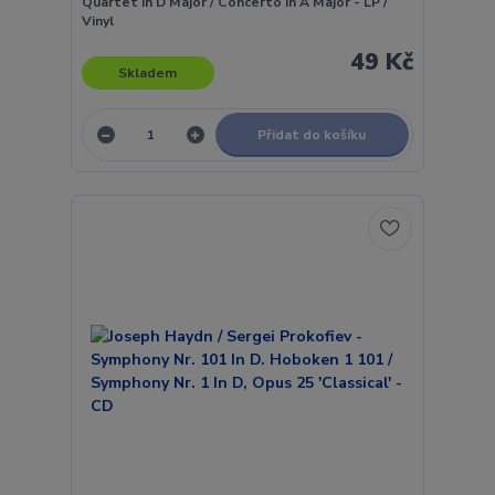
Quartet In D Major / Concerto In A Major - LP /
Vinyl
49 Kč
Skladem
Přidat do košíku