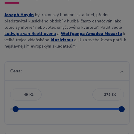
Joseph Haydn
byl rakouský hudební skladatel, přední
představitel klasického období v hudbě, často označován jako
„otec symfonie“ nebo „otec smyčcového kvarteta“. Patřil vedle
Ludwiga van Beethovena
a
Wolfganga Amadea Mozarta
k
velké trojce vídeňského
klasicismu
a již za svého života patřil k
nejslavnějším evropským skladatelům.
Cena:
Kč
Kč