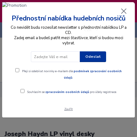
❣️ Od 4.8. do 13.8. čerpám dovolenou. Datum
expedice objednávek se posouvá na pátek
14.8.2026 🐋
Přednostní nabídka hudebních nosičů
Co nevidět budu rozesílat newsletter s přednostní nabídkou LP a
+420 725 736 293
CZK
(Po-Pá, 8 - 16 hod.)
CD.
Zadej email a budeš patřit mezi šťastlivce, kteří si budou moci
vybrat.
0
0 Kč
Odeslat
Menu
Přeji si odebírat novinky e-mailem dle
podmínek zpracování osobních
údajů
.
Hudební styly
Vážná hudba
Joseph Haydn
Souhlasím se
zpracováním osobních údajů
pro účely registrace.
Zavřít
Joseph Haydn LP vinyl desky