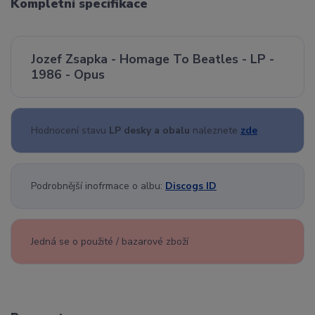
Kompletní specifikace
Jozef Zsapka - Homage To Beatles - LP -
1986 - Opus
Hodnocení stavu
LP desky a obalu
naleznete
zde
Podrobnější inofrmace o albu:
Discogs ID
Jedná se o použité / bazarové zboží