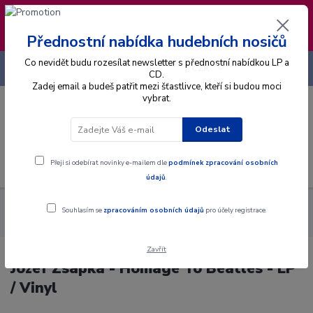
❣️ Od 4.8. do 13.8. čerpám dovolenou. Datum
expedice objednávek se posouvá na pátek
14.8.2026 🐋
Přednostní nabídka hudebních nosičů
Co nevidět budu rozesílat newsletter s přednostní nabídkou LP a
+420 725 736 293
CZK
(Po-Pá, 8 - 16 hod.)
CD.
Zadej email a budeš patřit mezi šťastlivce, kteří si budou moci
vybrat.
0
0 Kč
Odeslat
Menu
Přeji si odebírat novinky e-mailem dle
podmínek zpracování osobních
údajů
.
Alba
Gramodesky
Jozef Zsapka - Homage To Beatles - LP /
Souhlasím se
zpracováním osobních údajů
pro účely registrace.
Vinyl
Zavřít
Jozef Zsapka - Homage To Beatles - LP
/ Vinyl