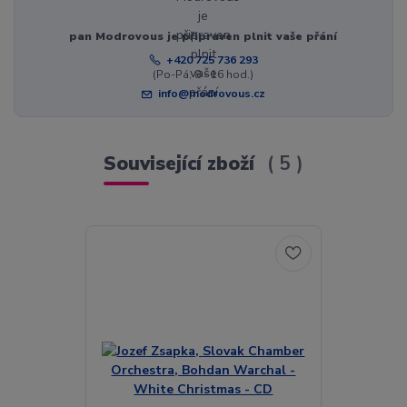
pan Modrovous je připraven plnit vaše přání
+420 725 736 293
(Po-Pá, 8 - 16 hod.)
info@modrovous.cz
Související zboží
5