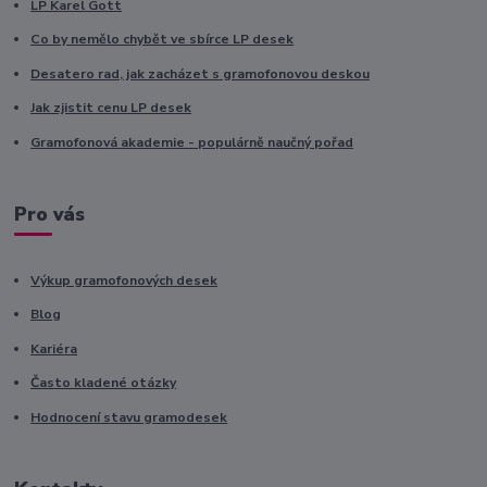
LP Karel Gott
Co by nemělo chybět ve sbírce LP desek
Desatero rad, jak zacházet s gramofonovou deskou
Jak zjistit cenu LP desek
Gramofonová akademie - populárně naučný pořad
Pro vás
Výkup gramofonových desek
Blog
Kariéra
Často kladené otázky
Hodnocení stavu gramodesek