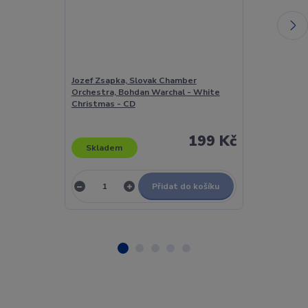
Jozef Zsapka, Slovak Chamber
Jožka Černý -
Orchestra, Bohdan Warchal - White
Christmas - CD
199 Kč
Skladem
Skladem
Přidat do košíku