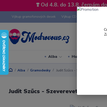
❣️ Od 4.8. do 13.8. čerpám 
Výkup gramofonových desek
Výkup CD
Výkup hi-fi tech
C
Z
Alba
Hudební styly
Alba
Gramodesky
Judit Szűcs - Szeverevetlevek - L
Judit Szűcs - Szeverevetlevek - LP 