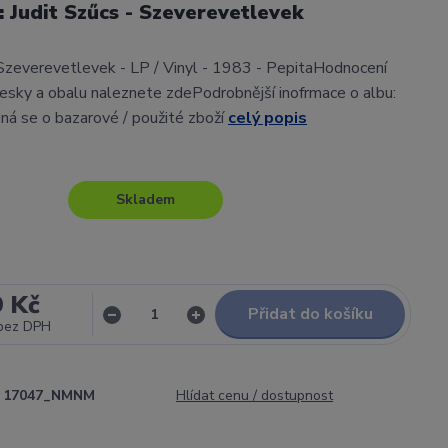
l: Judit Szűcs - Szeverevetlevek
 Szeverevetlevek - LP / Vinyl - 1983 - PepitaHodnocení
sky a obalu naleznete zdePodrobnější inofrmace o albu:
ná se o bazarové / použité zboží
celý popis
Skladem
9 Kč
Přidat do košíku
bez DPH
17047_NMNM
Hlídat cenu / dostupnost