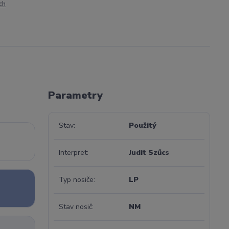
ch
Parametry
Stav
Použitý
Interpret
Judit Szűcs
Typ nosiče
LP
Stav nosič
NM