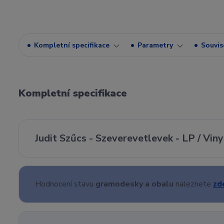
Kompletní specifikace
Parametry
Souvise
Kompletní specifikace
Judit Szűcs - Szeverevetlevek - LP / Viny
Hodnocení stavu
gramodesky a obalu
naleznete
zd