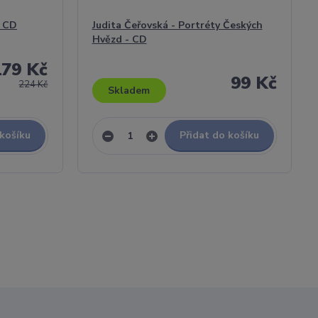
- CD
Judita Čeřovská - Portréty Českých
Hvězd - CD
179 Kč
99 Kč
224 Kč
Skladem
 košíku
Přidat do košíku