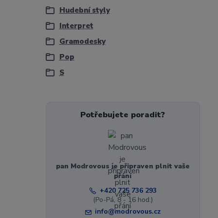
Hudební styly
Interpret
Gramodesky
Pop
S
Potřebujete poradit?
pan Modrovous je připraven plnit vaše
přání
+420 725 736 293
(Po-Pá, 8 - 16 hod.)
info@modrovous.cz