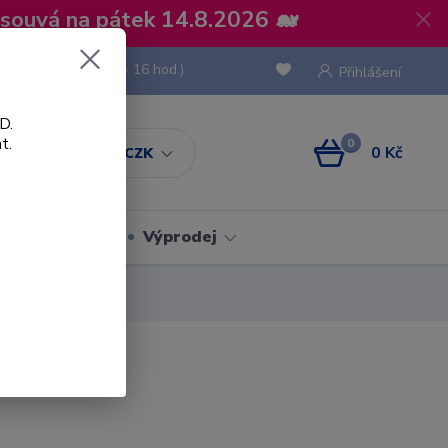
osouvá na pátek 14.8.2026 🐋
 736 293
(Po-Pá, 8 - 16 hod.)
Přihlášení
D.
t.
0
0 Kč
CZK
Obaly
Výprodej