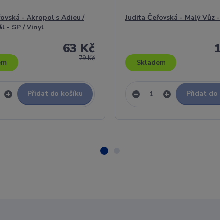
řovská - Akropolis Adieu /
Judita Čeřovská - Malý Vůz 
l - SP / Vinyl
63 Kč
79 Kč
em
Skladem
Přidat do košíku
Přidat do