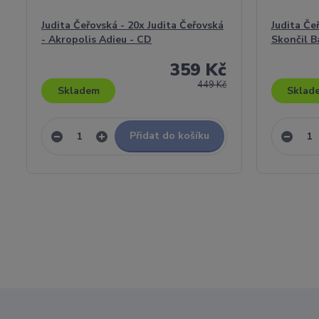
Judita Čeřovská - 20x Judita Čeřovská
Judita Če
- Akropolis Adieu - CD
Skončil Bá
359 Kč
449 Kč
Skladem
Sklad
Přidat do košíku