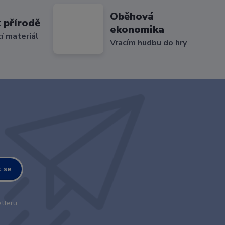
Oběhová
 přírodě
ekonomika
cí materiál
Vracím hudbu do hry
t se
tteru.