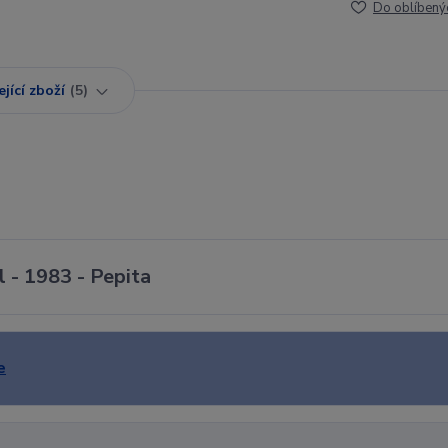
Do oblíbený
jící zboží
5
l - 1983 - Pepita
e