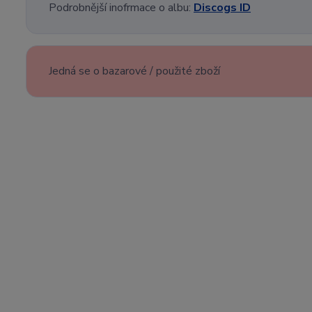
Podrobnější inofrmace o albu:
Discogs ID
Jedná se o bazarové / použité zboží