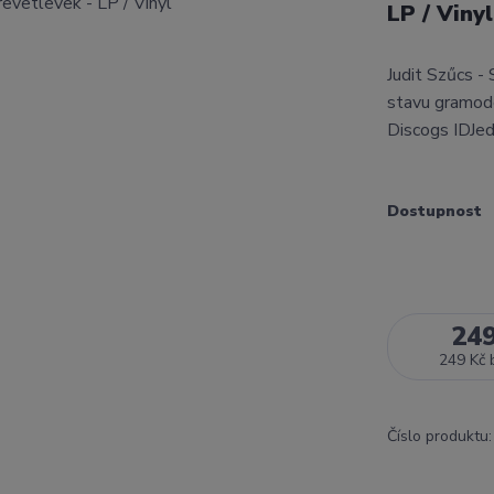
LP / Viny
Judit Szűcs -
stavu gramode
Discogs IDJed
Dostupnost
24
249 Kč
Číslo produktu: