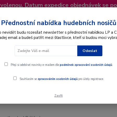
dovolenou. Datum expedice objednávek se p
niky
Nevíte si rady? Zavolejte.
+420 725
Více
Přednostní nabídka hudebních nosičů
o nevidět budu rozesílat newsletter s přednostní nabídkou LP a C
adej email a budeš patřit mezi šťastlivce, kteří si budou moci vybra
Hledat
Odeslat
Interpret
Karel Gott
Dárkové poukazy
Přeji si odebírat novinky e-mailem dle
podmínek zpracování osobních údajů
.
P / Vinyl
Souhlasím se
zpracováním osobních údajů
pro účely registrace.
Zavřít
/ Vinyl