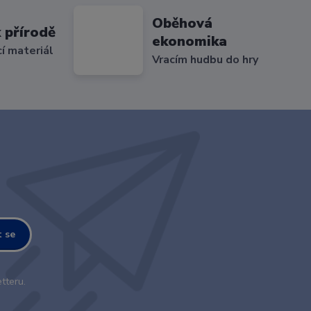
Oběhová
 přírodě
ekonomika
cí materiál
Vracím hudbu do hry
t se
tteru.