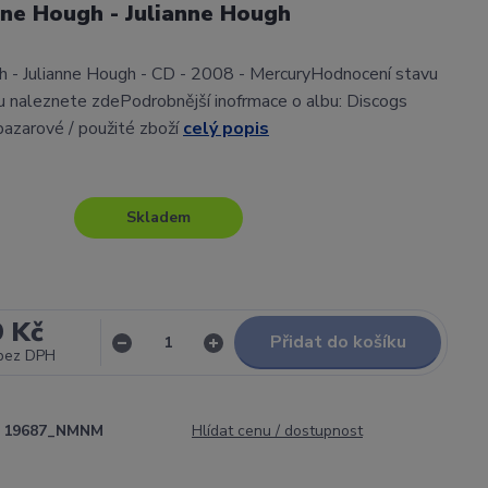
nne Hough - Julianne Hough
h - Julianne Hough - CD - 2008 - MercuryHodnocení stavu
 naleznete zdePodrobnější inofrmace o albu: Discogs
bazarové / použité zboží
celý popis
Skladem
9 Kč
Přidat do košíku
bez DPH
19687_NMNM
Hlídat cenu / dostupnost