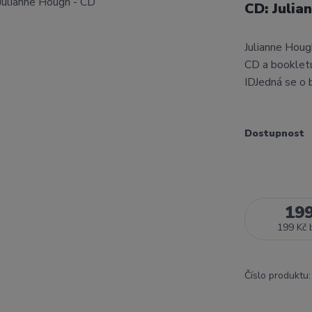
CD: Julia
Julianne Houg
CD a bookletu
IDJedná se o 
Dostupnost
19
199 Kč
Číslo produktu: