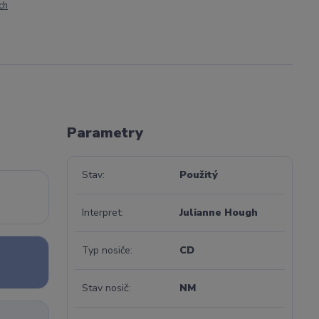
ch
Parametry
Stav
Použitý
Interpret
Julianne Hough
Typ nosiče
CD
Stav nosič
NM