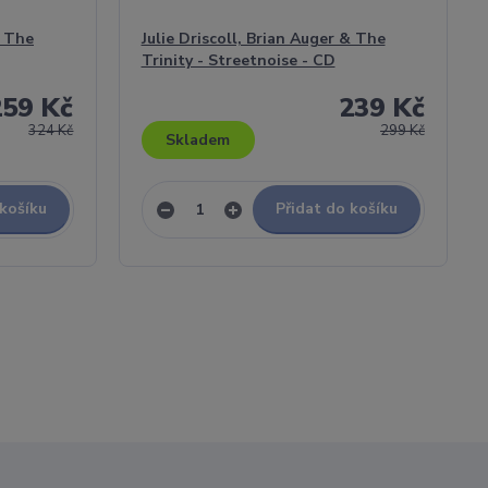
& The
Julie Driscoll, Brian Auger & The
Trinity - Streetnoise - CD
259 Kč
239 Kč
324 Kč
299 Kč
Skladem
 košíku
Přidat do košíku