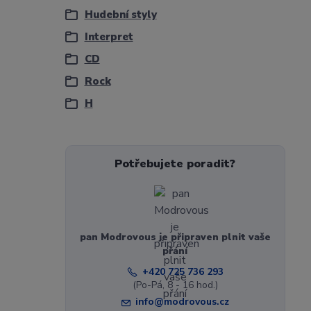
Hudební styly
Interpret
CD
Rock
H
Potřebujete poradit?
pan Modrovous je připraven plnit vaše
přání
+420 725 736 293
(Po-Pá, 8 - 16 hod.)
info@modrovous.cz