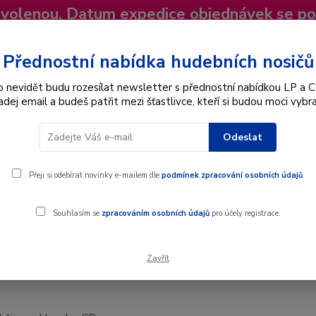
dovolenou. Datum expedice objednávek se p
niky
Nevíte si rady? Zavolejte.
+420 725
Více
Přednostní nabídka hudebních nosičů
o nevidět budu rozesílat newsletter s přednostní nabídkou LP a C
adej email a budeš patřit mezi šťastlivce, kteří si budou moci vybra
Hledat
Odeslat
Interpret
Karel Gott
Dárkové poukazy
Přeji si odebírat novinky e-mailem dle
podmínek zpracování osobních údajů
.
Souhlasím se
zpracováním osobních údajů
pro účely registrace.
Zavřít
 CD