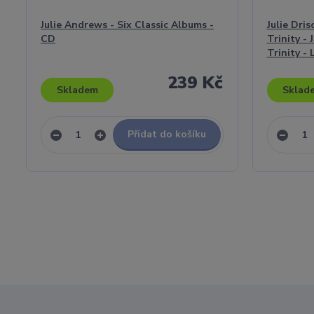
Julie Andrews - Six Classic Albums -
Julie Dri
CD
Trinity - 
Trinity - L
239 Kč
Skladem
Sklad
Přidat do košíku