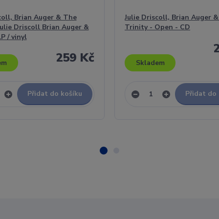
scoll, Brian Auger & The
Julie Driscoll, Brian Auger 
Julie Driscoll Brian Auger &
Trinity - Open - CD
P / vinyl
259 Kč
em
Skladem
Přidat do košíku
Přidat do