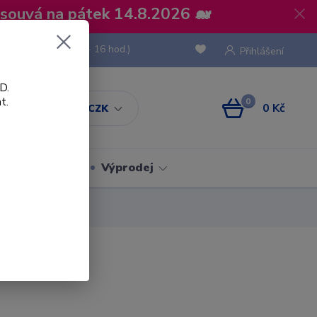
osouvá na pátek 14.8.2026 🐋
 736 293
(Po-Pá, 8 - 16 hod.)
Přihlášení
D.
t.
0
0 Kč
CZK
Obaly
Výprodej