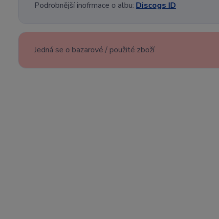
Podrobnější inofrmace o albu:
Discogs ID
Jedná se o bazarové / použité zboží