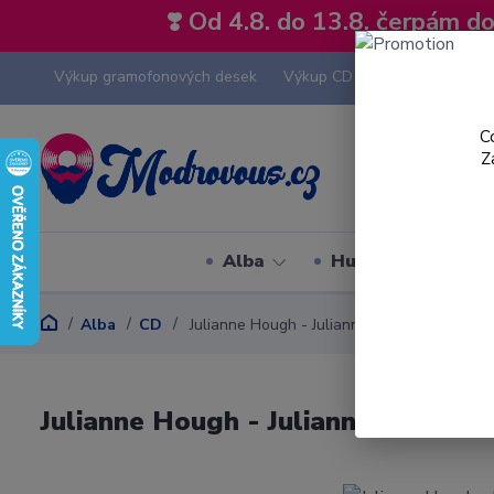
❣️ Od 4.8. do 13.8. čerpám 
Výkup gramofonových desek
Výkup CD
Výkup hi-fi tech
C
Z
Alba
Hudební styly
Alba
CD
Julianne Hough - Julianne Hough - CD
Julianne Hough - Julianne Hough -