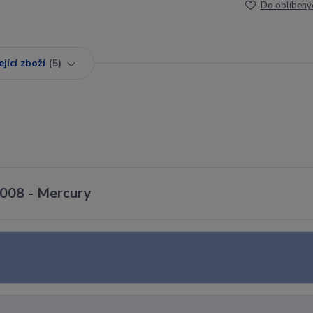
Do oblíbený
jící zboží
5
2008 - Mercury