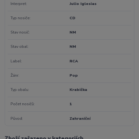
Interpret
Julio Iglesias
Typ nosiče
CD
Stav nosič
NM
Stav obal
NM
Label
RCA
Žánr
Pop
Typ obalu
Krabička
Počet nosičů
1
Původ
Zahraniční
Zboží zařazeno v kategoriích