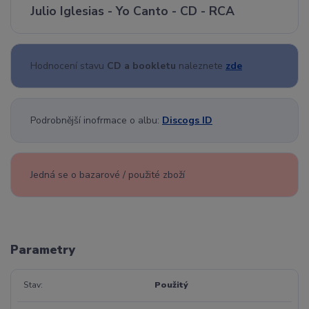
Julio Iglesias - Yo Canto - CD - RCA
Hodnocení stavu
CD a bookletu
naleznete
zde
Podrobnější inofrmace o albu:
Discogs ID
Jedná se o bazarové / použité zboží
Parametry
Stav
Použitý