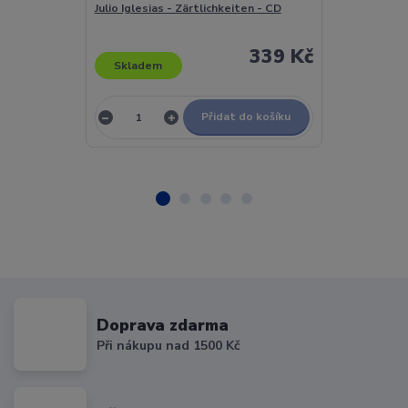
Julio Iglesias - Zärtlichkeiten - CD
Julio Iglesias,
339 Kč
Skladem
Skladem
Přidat do košíku
Doprava zdarma
Při nákupu nad 1500 Kč