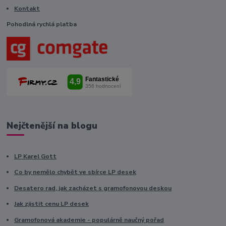
Kontakt
Pohodlná rychlá platba
Nejčtenější na blogu
LP Karel Gott
Co by nemělo chybět ve sbírce LP desek
Desatero rad, jak zacházet s gramofonovou deskou
Jak zjistit cenu LP desek
Gramofonová akademie - populárně naučný pořad