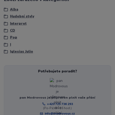
Alba
Hudební styly
Interpret
CD
Pop
I
Iglesias Julio
Potřebujete poradit?
pan Modrovous je připraven plnit vaše přání
+420 725 736 293
(Po-Pá, 8 - 16 hod.)
info@modrovous.cz