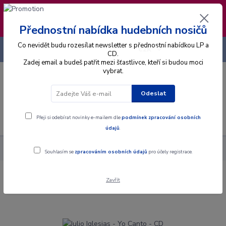
❣️ Od 4.8. do 13.8. čerpám dovolenou. Datum
expedice objednávek se posouvá na pátek
14.8.2026 🐋
Přednostní nabídka hudebních nosičů
Co nevidět budu rozesílat newsletter s přednostní nabídkou LP a
+420 725 736 293
CZK
(Po-Pá, 8 - 16 hod.)
CD.
Zadej email a budeš patřit mezi šťastlivce, kteří si budou moci
vybrat.
0
0 Kč
Odeslat
Menu
Přeji si odebírat novinky e-mailem dle
podmínek zpracování osobních
údajů
.
Alba
CD
Julio Iglesias - Yo Canto - CD
Souhlasím se
zpracováním osobních údajů
pro účely registrace.
Zavřít
Julio Iglesias - Yo Canto - CD