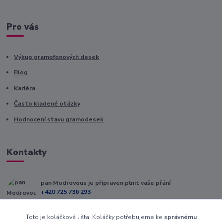
Pro vás
Výkup gramofonových desek
Blog
Kariéra
Často kladené otázky
Hodnocení stavu gramodesek
Kontakty
pan Modrovous je připraven plnit vaše přání
+420 725 736 293
(Po-Pá, 8 - 16 hod.)
Toto je koláčková lišta. Koláčky potřebujeme ke
správnému
info@modrovous.cz