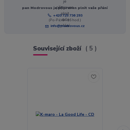
pan Modrovous je připraven plnit vaše přání
+420 725 736 293
(Po-Pá, 8 - 16 hod.)
info@modrovous.cz
Související zboží
5