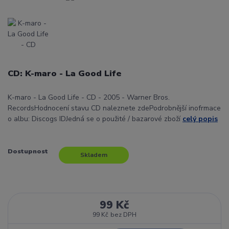
CD: K-maro - La Good Life
K-maro - La Good Life - CD - 2005 - Warner Bros.
RecordsHodnocení stavu CD naleznete zdePodrobnější inofrmace
o albu: Discogs IDJedná se o použité / bazarové zboží
celý popis
Dostupnost
Skladem
99 Kč
99 Kč
bez DPH