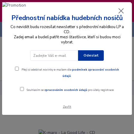
❣️ Od 4.8. do 13.8. čerpám dovolenou. Datum
expedice objednávek se posouvá na pátek
14.8.2026 🐋
Přednostní nabídka hudebních nosičů
Co nevidět budu rozesílat newsletter s přednostní nabídkou LP a
+420 725 736 293
CZK
(Po-Pá, 8 - 16 hod.)
CD.
Zadej email a budeš patřit mezi šťastlivce, kteří si budou moci
vybrat.
0
0 Kč
Odeslat
Menu
Přeji si odebírat novinky e-mailem dle
podmínek zpracování osobních
údajů
.
Alba
CD
K-maro - La Good Life - CD
Souhlasím se
zpracováním osobních údajů
pro účely registrace.
Zavřít
K-maro - La Good Life - CD