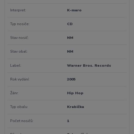
Interpret
K-maro
Typ nosiče
CD
Stav nosič
NM
Stav obal
NM
Label
Warner Bros. Records
Rok vydání
2005
Žánr
Hip Hop
Typ obalu
Krabička
Počet nosičů
1