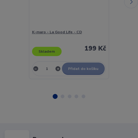
K-maro - La Good Life - CD
K-maro - La G
199 Kč
Skladem
Skladem
Přidat do košíku