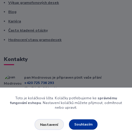
Výkup gramofonových desek
Blog
Kariéra
Často kladené otázky
Hodnocení stavu gramodesek
Kontakty
pan Modrovous je připraven plnit vaše přání
+420 725 736 293
(Po-Pá, 8 - 16 hod.)
Toto je koláčková lišta. Koláčky potřebujeme ke
správnému
info@modrovous.cz
fungování eshopu
. Nastavení koláčků můžete přijmout, odmítnout
nebo upravit.
Souhlasím
Nastavení