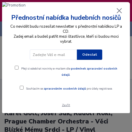
❣️ Od 4.8. do 13.8. čerpám dovolenou. Datum
expedice objednávek se posouvá na pátek
14.8.2026 🐋
Přednostní nabídka hudebních nosičů
Co nevidět budu rozesílat newsletter s přednostní nabídkou LP a
+420 725 736 293
CZK
(Po-Pá, 8 - 16 hod.)
CD.
Zadej email a budeš patřit mezi šťastlivce, kteří si budou moci
vybrat.
0
0 Kč
Odeslat
Menu
Přeji si odebírat novinky e-mailem dle
podmínek zpracování osobních
údajů
.
Alba
Gramodesky
Karel Gott, Josef Suk, Rudolf Rokl, Prague
Souhlasím se
zpracováním osobních údajů
pro účely registrace.
Chamber Orchestra - Věci Blízké Mému Srdci - LP / Vinyl
Zavřít
Karel Gott, Josef Suk, Rudolf Rokl,
Prague Chamber Orchestra - Věci
Blízké Mému Srdci - LP / Vinyl