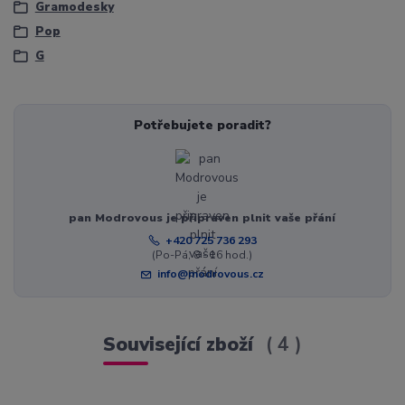
Gramodesky
Pop
G
Potřebujete poradit?
pan Modrovous je připraven plnit vaše přání
+420 725 736 293
(Po-Pá, 8 - 16 hod.)
info@modrovous.cz
Související zboží
4