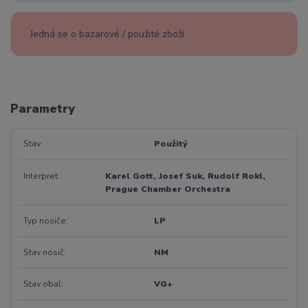
Jedná se o bazarové / použité zboží
Parametry
Stav
Použitý
Interpret
Karel Gott, Josef Suk, Rudolf Rokl,
Prague Chamber Orchestra
Typ nosiče
LP
Stav nosič
NM
Stav obal
VG+