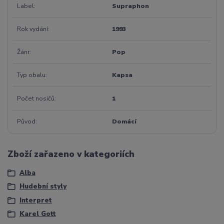
Label
Supraphon
Rok vydání
1993
Žánr
Pop
Typ obalu
Kapsa
Počet nosičů
1
Původ
Domácí
Zboží zařazeno v kategoriích
Alba
Hudební styly
Interpret
Karel Gott