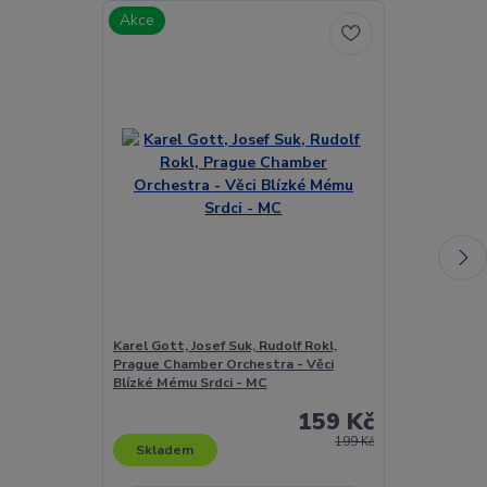
Akce
Karel Gott, Josef Suk, Rudolf Rokl,
Karel Gott, K
Prague Chamber Orchestra - Věci
Které Nestárn
Blízké Mému Srdci - MC
159 Kč
199 Kč
Skladem
Skladem