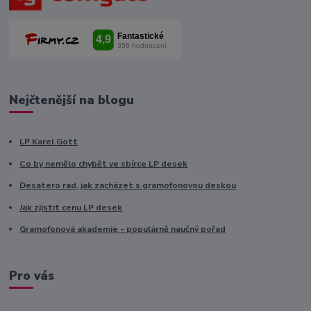
Nejčtenější na blogu
LP Karel Gott
Co by nemělo chybět ve sbírce LP desek
Desatero rad, jak zacházet s gramofonovou deskou
Jak zjistit cenu LP desek
Gramofonová akademie - populárně naučný pořad
Pro vás