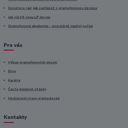
Desatero rad, jak zacházet s gramofonovou deskou
Jak zjistit cenu LP desek
Gramofonová akademie - populárně naučný pořad
Pro vás
Výkup gramofonových desek
Blog
Kariéra
Často kladené otázky
Hodnocení stavu gramodesek
Kontakty