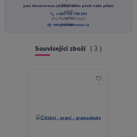
pan Modrovous je připraven plnit vaše přání
+420 725 736 293
(Po-Pá, 8 - 16 hod.)
info@modrovous.cz
Související zboží
3
Akce