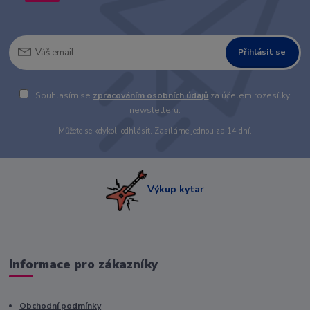
Přihlásit se
Souhlasím se
zpracováním osobních údajů
za účelem rozesílky
newsletteru.
Můžete se kdykoli odhlásit. Zasíláme jednou za 14 dní.
Výkup kytar
Informace pro zákazníky
Obchodní podmínky