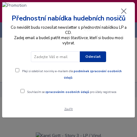
❣️ Od 4.8. do 13.8. čerpám dovolenou. Datum
expedice objednávek se posouvá na pátek
14.8.2026 🐋
Přednostní nabídka hudebních nosičů
Co nevidět budu rozesílat newsletter s přednostní nabídkou LP a
+420 725 736 293
CZK
(Po-Pá, 8 - 16 hod.)
CD.
Zadej email a budeš patřit mezi šťastlivce, kteří si budou moci
vybrat.
0
0 Kč
Odeslat
Menu
Přeji si odebírat novinky e-mailem dle
podmínek zpracování osobních
údajů
.
Alba
Gramodesky
Karel Gott - Story 3 - LP / Vinyl
Souhlasím se
zpracováním osobních údajů
pro účely registrace.
Zavřít
Karel Gott - Story 3 - LP / Vinyl