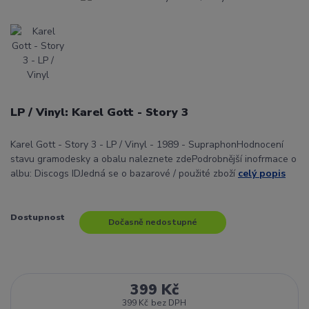
LP / Vinyl: Karel Gott - Story 3
Karel Gott - Story 3 - LP / Vinyl - 1989 - SupraphonHodnocení
stavu gramodesky a obalu naleznete zdePodrobnější inofrmace o
albu: Discogs IDJedná se o bazarové / použité zboží
celý popis
Dostupnost
Dočasně nedostupné
399 Kč
399 Kč
bez DPH