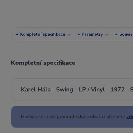
Kompletní specifikace
Parametry
Souvise
Kompletní specifikace
Karel Hála - Swing - LP / Vinyl - 1972 
Hodnocení stavu
gramodesky a obalu
naleznete
zd