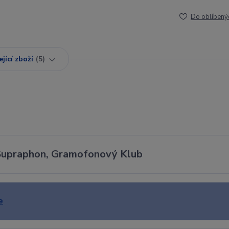
Do oblíbený
jící zboží
5
- Supraphon, Gramofonový Klub
e