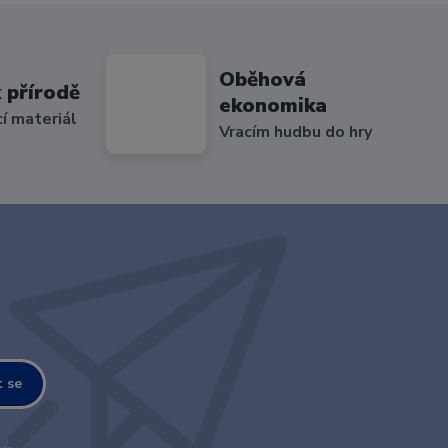
Oběhová
 přírodě
ekonomika
cí materiál
Vracím hudbu do hry
t se