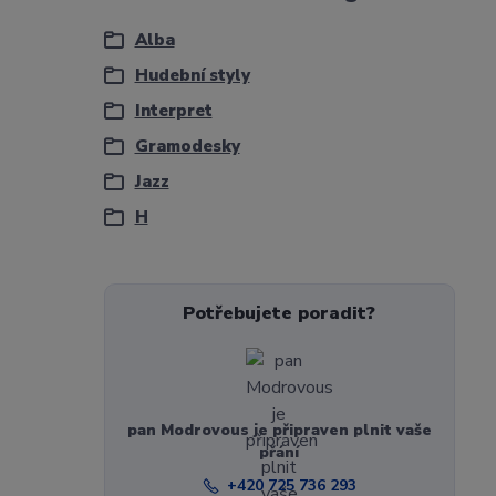
Alba
Hudební styly
Interpret
Gramodesky
Jazz
H
Potřebujete poradit?
pan Modrovous je připraven plnit vaše
přání
+420 725 736 293