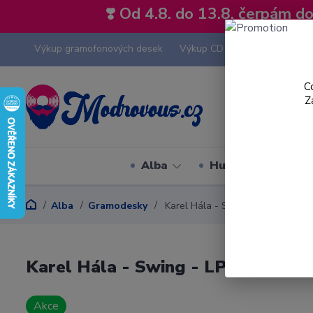
❣️ Od 4.8. do 13.8. čerpám 
Výkup gramofonových desek
Výkup CD
Výkup hi-fi tech
C
Z
Alba
Hudební styly
Alba
Gramodesky
Karel Hála - Swing - LP / Vinyl
Karel Hála - Swing - LP / Vinyl
Akce