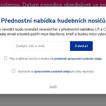
dovolenou. Datum expedice objednávek se p
niky
Nevíte si rady? Zavolejte.
+420 725
Více
Přednostní nabídka hudebních nosičů
o nevidět budu rozesílat newsletter s přednostní nabídkou LP a C
adej email a budeš patřit mezi šťastlivce, kteří si budou moci vybra
Hledat
Odeslat
Interpret
Karel Gott
Dárkové poukazy
Přeji si odebírat novinky e-mailem dle
podmínek zpracování osobních údajů
.
Souhlasím se
zpracováním osobních údajů
pro účely registrace.
Zavřít