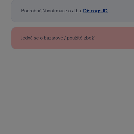
Podrobnější inofrmace o albu:
Discogs ID
Jedná se o bazarové / použité zboží