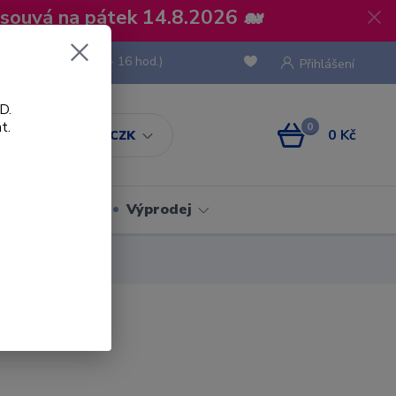
osouvá na pátek 14.8.2026 🐋
 736 293
(Po-Pá, 8 - 16 hod.)
Přihlášení
D.
t.
0
0 Kč
CZK
Obaly
Výprodej