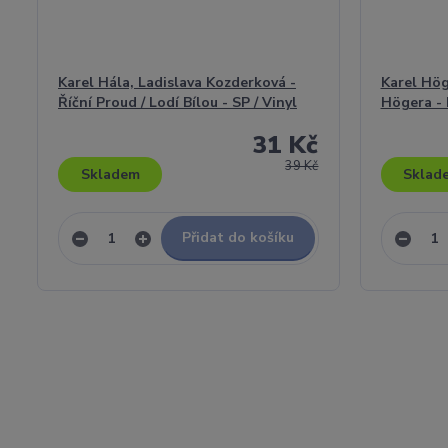
Karel Hála, Ladislava Kozderková -
Karel Hög
Říční Proud / Lodí Bílou - SP / Vinyl
Högera - 
31 Kč
39 Kč
Skladem
Sklad
Přidat do košíku