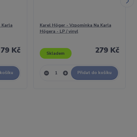
 Karla
Karel Höger - Vzpomínka Na Karla
Högera - LP / vinyl
79 Kč
279 Kč
Skladem
 košíku
Přidat do košíku