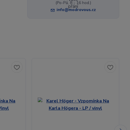
(Po-Pá, 8 - 16 hod.)
info@modrovous.cz