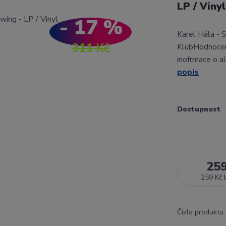
LP / Viny
- 17 %
Karel Hála - 
311 Kč
KlubHodnocen
inofrmace o a
popis
Dostupnost
25
259 Kč
Číslo produktu: