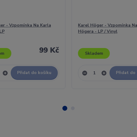
er - Vzpomínka Na Karla
Karel Höger - Vzpomínka Na
LP
Högera - LP / Vinyl
99 Kč
em
Skladem
Přidat do košíku
Přidat do