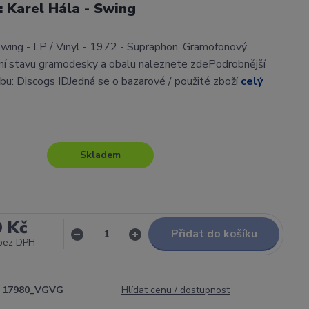
l: Karel Hála - Swing
Swing - LP / Vinyl - 1972 - Supraphon, Gramofonový
í stavu gramodesky a obalu naleznete zdePodrobnější
lbu: Discogs IDJedná se o bazarové / použité zboží
celý
Skladem
9 Kč
Přidat do košíku
bez DPH
17980_VGVG
Hlídat cenu / dostupnost