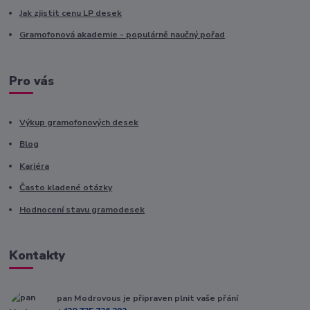
Jak zjistit cenu LP desek
Gramofonová akademie - populárně naučný pořad
Pro vás
Výkup gramofonových desek
Blog
Kariéra
Často kladené otázky
Hodnocení stavu gramodesek
Kontakty
pan Modrovous je připraven plnit vaše přání