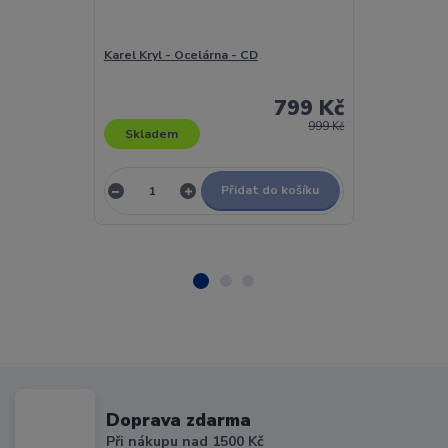
Karel Kryl - Ocelárna - CD
Karel Kryl - Ra
Press
799 Kč
999 Kč
Skladem
Skladem
Přidat do košíku
Doprava zdarma
Při nákupu nad 1500 Kč