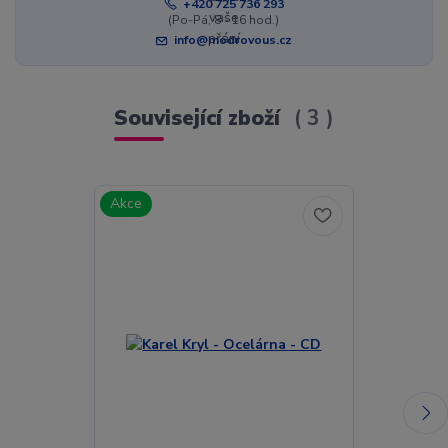
+420 725 736 293
(Po-Pá, 8 - 16 hod.)
info@modrovous.cz
Související zboží
3
Akce