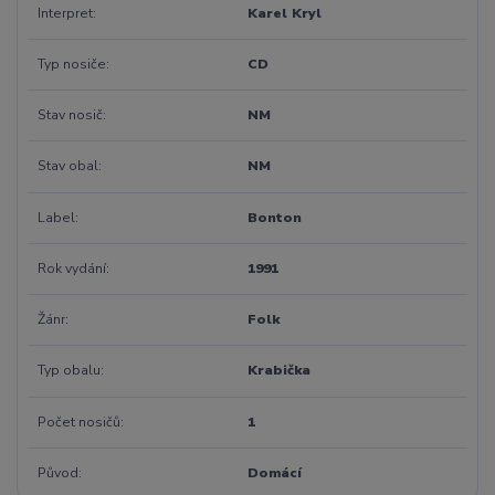
Interpret
Karel Kryl
Typ nosiče
CD
Stav nosič
NM
Stav obal
NM
Label
Bonton
Rok vydání
1991
Žánr
Folk
Typ obalu
Krabička
Počet nosičů
1
Původ
Domácí