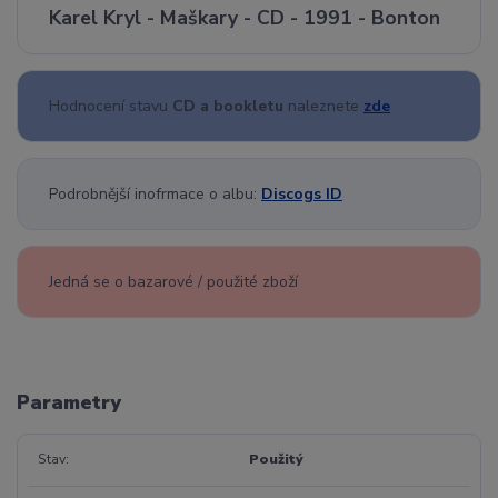
Karel Kryl - Maškary - CD - 1991 - Bonton
Hodnocení stavu
CD a bookletu
naleznete
zde
Podrobnější inofrmace o albu:
Discogs ID
Jedná se o bazarové / použité zboží
Parametry
Stav
Použitý