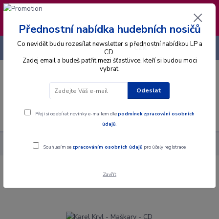
❣️ Od 4.8. do 13.8. čerpám dovolenou. Datum
expedice objednávek se posouvá na pátek
14.8.2026 🐋
Přednostní nabídka hudebních nosičů
Co nevidět budu rozesílat newsletter s přednostní nabídkou LP a
+420 725 736 293
CZK
(Po-Pá, 8 - 16 hod.)
CD.
Zadej email a budeš patřit mezi šťastlivce, kteří si budou moci
vybrat.
0
0 Kč
Odeslat
Menu
Přeji si odebírat novinky e-mailem dle
podmínek zpracování osobních
údajů
.
Alba
CD
Karel Kryl - Maškary - CD
Souhlasím se
zpracováním osobních údajů
pro účely registrace.
Zavřít
Karel Kryl - Maškary - CD