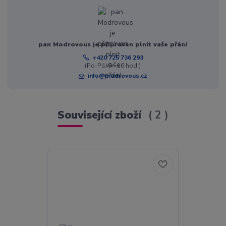
pan Modrovous je připraven plnit vaše přání
+420 725 736 293
(Po-Pá, 8 - 16 hod.)
info@modrovous.cz
Související zboží
2