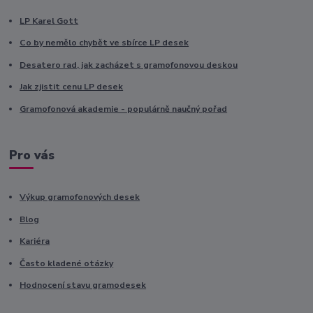
LP Karel Gott
Co by nemělo chybět ve sbírce LP desek
Desatero rad, jak zacházet s gramofonovou deskou
Jak zjistit cenu LP desek
Gramofonová akademie - populárně naučný pořad
Pro vás
Výkup gramofonových desek
Blog
Kariéra
Často kladené otázky
Hodnocení stavu gramodesek