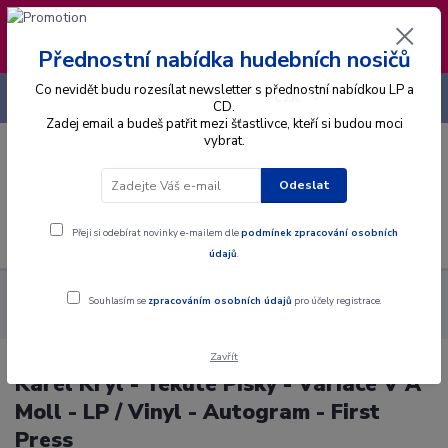
❣️ Od 4.8. do 13.8. čerpám dovolenou. Datum
expedice objednávek se posouvá na pátek
14.8.2026 🐋
Přednostní nabídka hudebních nosičů
Co nevidět budu rozesílat newsletter s přednostní nabídkou LP a
+420 725 736 293
CZK
(Po-Pá, 8 - 16 hod.)
CD.
Zadej email a budeš patřit mezi šťastlivce, kteří si budou moci
vybrat.
0
0 Kč
Odeslat
Menu
Přeji si odebírat novinky e-mailem dle
podmínek zpracování osobních
údajů
.
Alba
Gramodesky
Karel Kryl - Tekuté Písky - Variace V A Moll
Souhlasím se
zpracováním osobních údajů
pro účely registrace.
- LP / Vinyl - Autogram - First Press
Zavřít
Karel Kryl - Tekuté Písky - Variace V A
Moll - LP / Vinyl - Autogram - First
Press