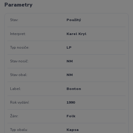
Parametry
Stav
Použitý
Interpret
Karel Kryl
Typ nosiče
LP
Stav nosič
NM
Stav obal
NM
Label
Bonton
Rok vydání
1990
Žánr
Folk
Typ obalu
Kapsa