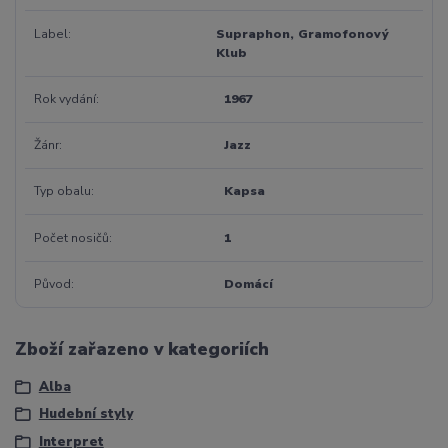
Label
Supraphon, Gramofonový
Klub
Rok vydání
1967
Žánr
Jazz
Typ obalu
Kapsa
Počet nosičů
1
Původ
Domácí
Zboží zařazeno v kategoriích
Alba
Hudební styly
Interpret