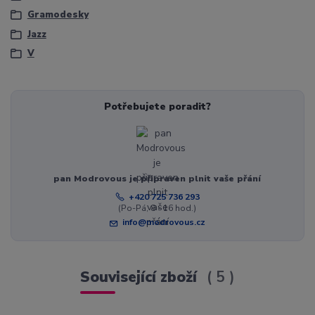
Gramodesky
Jazz
V
Potřebujete poradit?
pan Modrovous je připraven plnit vaše přání
+420 725 736 293
(Po-Pá, 8 - 16 hod.)
info@modrovous.cz
Související zboží
5