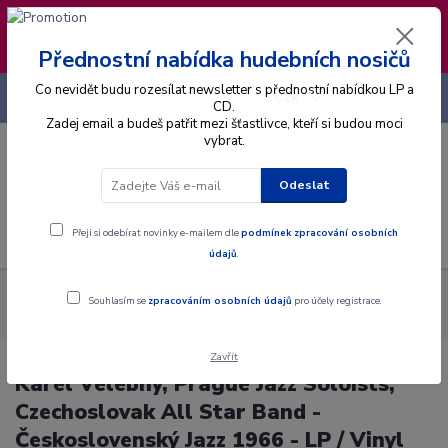
❣️ Od 4.8. do 13.8. čerpám dovolenou. Datum
expedice objednávek se posouvá na pátek
14.8.2026 🐋
Přednostní nabídka hudebních nosičů
Co nevidět budu rozesílat newsletter s přednostní nabídkou LP a
+420 725 736 293
CZK
(Po-Pá, 8 - 16 hod.)
CD.
Zadej email a budeš patřit mezi šťastlivce, kteří si budou moci
vybrat.
0
0 Kč
Odeslat
Menu
Přeji si odebírat novinky e-mailem dle
podmínek zpracování osobních
údajů
.
Alba
Gramodesky
Karel Velebný, Prague Jazz Soloists,
Souhlasím se
zpracováním osobních údajů
pro účely registrace.
Czechoslovak All Star Band - Československý Jazz 1966 - LP / Vinyl
Zavřít
Karel Velebný, Prague Jazz Soloists,
Czechoslovak All Star Band -
Československý Jazz 1966 - LP / Vinyl