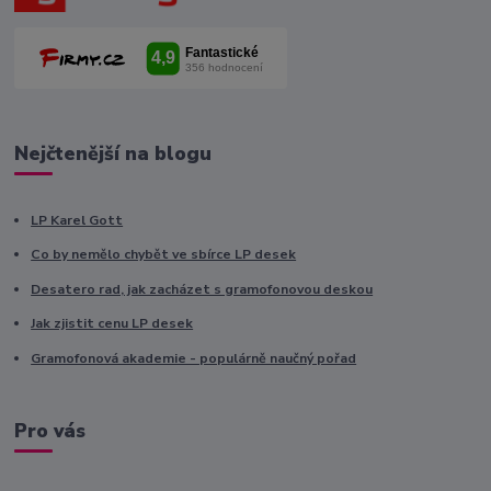
Nejčtenější na blogu
LP Karel Gott
Co by nemělo chybět ve sbírce LP desek
Desatero rad, jak zacházet s gramofonovou deskou
Jak zjistit cenu LP desek
Gramofonová akademie - populárně naučný pořad
Pro vás