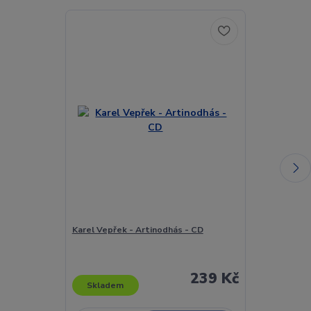
Akce
Karel Vepřek - Artinodhás - CD
Karel Vlach -
TV Obrazovky
239 Kč
Skladem
Skladem