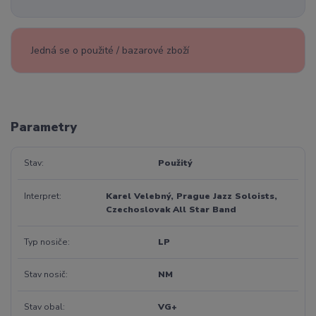
Jedná se o použité / bazarové zboží
Parametry
Stav
Použitý
Interpret
Karel Velebný, Prague Jazz Soloists,
Czechoslovak All Star Band
Typ nosiče
LP
Stav nosič
NM
Stav obal
VG+