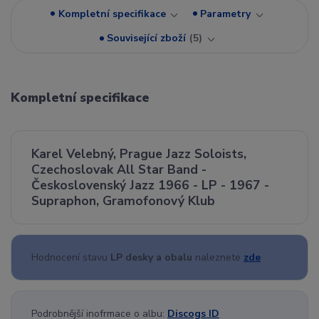
Kompletní specifikace
Parametry
Související zboží
5
Kompletní specifikace
Karel Velebný, Prague Jazz Soloists,
Czechoslovak All Star Band -
Československý Jazz 1966 - LP - 1967 -
Supraphon, Gramofonový Klub
Hodnocení stavu
LP desky a obalu
naleznete
zde
Podrobnější inofrmace o albu:
Discogs ID