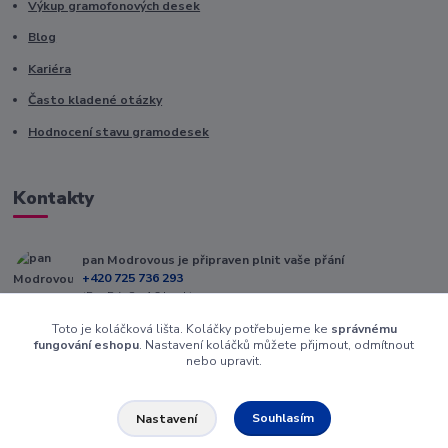
Výkup gramofonových desek
Blog
Kariéra
Často kladené otázky
Hodnocení stavu gramodesek
Kontakty
pan Modrovous je připraven plnit vaše přání
+420 725 736 293
(Po-Pá, 8 - 16 hod.)
Toto je koláčková lišta. Koláčky potřebujeme ke
správnému
info@modrovous.cz
fungování eshopu
. Nastavení koláčků můžete přijmout, odmítnout
nebo upravit.
Souhlasím
Nastavení