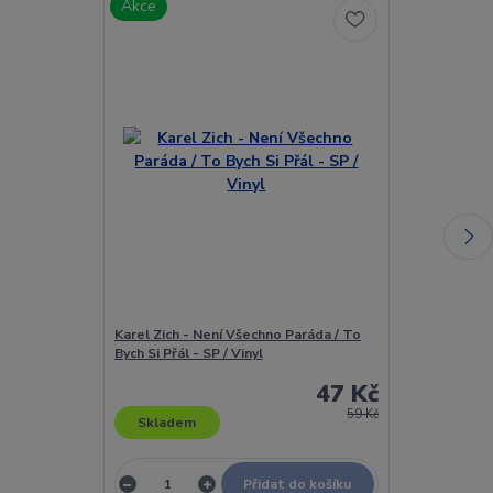
Akce
Akce
Karel Zich - Není Všechno Paráda / To
Karel Zich - Pa
Bych Si Přál - SP / Vinyl
Na Tvůj Stín (
47 Kč
Dočasně
59 Kč
Skladem
nedostupn
Přidat do košíku