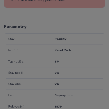
Jedná se o bazarové / použité zboží
Parametry
Stav
Použitý
Interpret
Karel Zich
Typ nosiče
SP
Stav nosič
VG+
Stav obal
VG
Label
Supraphon
Rok vydání
1979