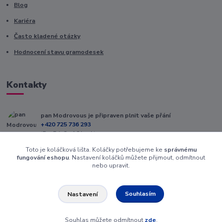
Blog
Kariéra
Často kladené otázky
Hodnocení stavu gramodesek
Kontakty
pan Modrovous je připraven plnit vaše přání
+420 725 736 293
(Po-Pá, 8 - 16 hod.)
Toto je koláčková lišta. Koláčky potřebujeme ke
správnému
info@modrovous.cz
fungování eshopu
. Nastavení koláčků můžete přijmout, odmítnout
nebo upravit.
Souhlasím
Nastavení
Souhlas můžete odmítnout
zde
.