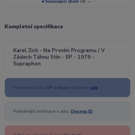
Související zboží
4
Kompletní specifikace
Karel Zich - Na Prvním Programu / V
Zádech Táhnu Stín - SP - 1979 -
Supraphon
Hodnocení stavu
SP a obalu
naleznete
zde
Podrobnější inofrmace o albu:
Discogs ID