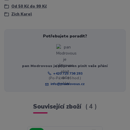
Od 50 Kč do 99 Kč
Zich Karel
Potřebujete poradit?
pan Modrovous je připraven plnit vaše přání
+420 725 736 293
(Po-Pá, 8 - 16 hod.)
info@modrovous.cz
Související zboží
4