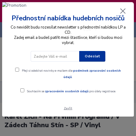
❣️ Od 4.8. do 13.8. čerpám dovolenou. Datum
expedice objednávek se posouvá na pátek
14.8.2026 🐋
Přednostní nabídka hudebních nosičů
Co nevidět budu rozesílat newsletter s přednostní nabídkou LP a
+420 725 736 293
CZK
(Po-Pá, 8 - 16 hod.)
CD.
Zadej email a budeš patřit mezi šťastlivce, kteří si budou moci
vybrat.
0
0 Kč
Odeslat
Menu
Přeji si odebírat novinky e-mailem dle
podmínek zpracování osobních
údajů
.
Alba
Gramodesky
Karel Zich - Na Prvním Programu / V
Souhlasím se
zpracováním osobních údajů
pro účely registrace.
Zádech Táhnu Stín - SP / Vinyl
Zavřít
Karel Zich - Na Prvním Programu / V
Zádech Táhnu Stín - SP / Vinyl