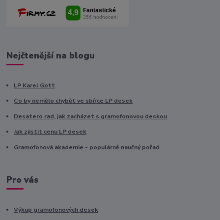
Nejčtenější na blogu
LP Karel Gott
Co by nemělo chybět ve sbírce LP desek
Desatero rad, jak zacházet s gramofonovou deskou
Jak zjistit cenu LP desek
Gramofonová akademie - populárně naučný pořad
Pro vás
Výkup gramofonových desek