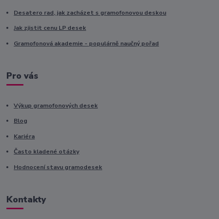
Desatero rad, jak zacházet s gramofonovou deskou
Jak zjistit cenu LP desek
Gramofonová akademie - populárně naučný pořad
Pro vás
Výkup gramofonových desek
Blog
Kariéra
Často kladené otázky
Hodnocení stavu gramodesek
Kontakty