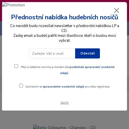
❣️ Od 4.8. do 13.8. čerpám dovolenou. Datum
expedice objednávek se posouvá na pátek
14.8.2026 🐋
Přednostní nabídka hudebních nosičů
Co nevidět budu rozesílat newsletter s přednostní nabídkou LP a
+420 725 736 293
CZK
(Po-Pá, 8 - 16 hod.)
CD.
Zadej email a budeš patřit mezi šťastlivce, kteří si budou moci
vybrat.
0
0 Kč
Odeslat
Menu
Přeji si odebírat novinky e-mailem dle
podmínek zpracování osobních
údajů
.
Alba
CD
Kelly Osbourne - Changes - CD
Souhlasím se
zpracováním osobních údajů
pro účely registrace.
Zavřít
Kelly Osbourne - Changes - CD