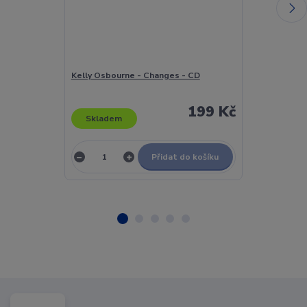
Kelly Osbourne - Changes - CD
Kelly Osbourn
199 Kč
Skladem
Skladem
Přidat do košíku