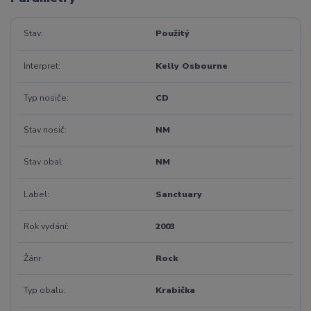
Stav
Použitý
Interpret
Kelly Osbourne
Typ nosiče
CD
Stav nosič
NM
Stav obal
NM
Label
Sanctuary
Rok vydání
2003
Žánr
Rock
Typ obalu
Krabička