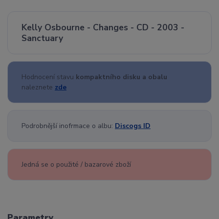
Kelly Osbourne - Changes - CD - 2003 -
Sanctuary
Hodnocení stavu
kompaktního disku a obalu
naleznete
zde
Podrobnější inofrmace o albu:
Discogs ID
Jedná se o použité / bazarové zboží
Parametry