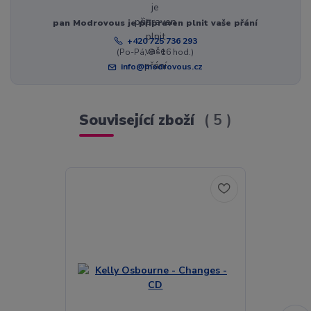
pan Modrovous je připraven plnit vaše přání
+420 725 736 293
(Po-Pá, 8 - 16 hod.)
info@modrovous.cz
Související zboží
5
Akce