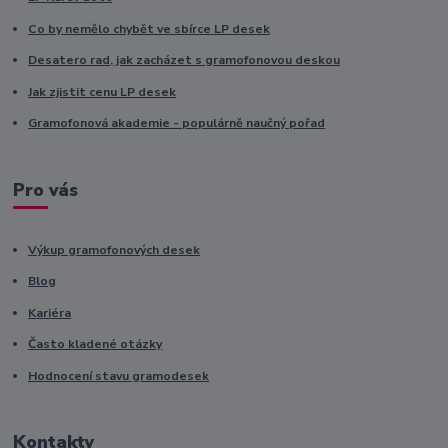
Co by nemělo chybět ve sbírce LP desek
Desatero rad, jak zacházet s gramofonovou deskou
Jak zjistit cenu LP desek
Gramofonová akademie - populárně naučný pořad
Pro vás
Výkup gramofonových desek
Blog
Kariéra
Často kladené otázky
Hodnocení stavu gramodesek
Kontakty