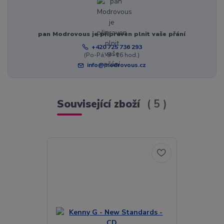
pan Modrovous je připraven plnit vaše přání
+420 725 736 293
(Po-Pá, 8 - 16 hod.)
info@modrovous.cz
Související zboží
5