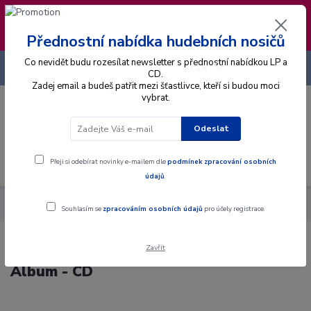
❣️ Od 4.8. do 13.8. čerpám dovolenou. Datum
expedice objednávek se posouvá na pátek
14.8.2026 🐋
Přednostní nabídka hudebních nosičů
Co nevidět budu rozesílat newsletter s přednostní nabídkou LP a
+420 725 736 293
CZK
(Po-Pá, 8 - 16 hod.)
CD.
Zadej email a budeš patřit mezi šťastlivce, kteří si budou moci
vybrat.
0
0 Kč
Odeslat
Menu
Přeji si odebírat novinky e-mailem dle
podmínek zpracování osobních
údajů
.
Alba
CD
Kenny G - Miracles - The Holiday Album - CD
Souhlasím se
zpracováním osobních údajů
pro účely registrace.
Zavřít
Kenny G - Miracles - The Holiday
Album - CD