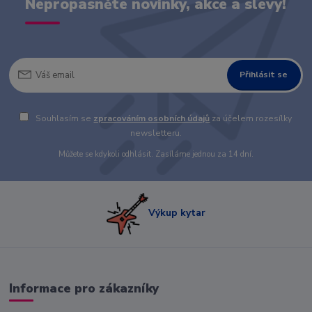
Nepropásněte novinky, akce a slevy!
Přihlásit se
Souhlasím se
zpracováním osobních údajů
za účelem rozesílky
newsletteru.
Můžete se kdykoli odhlásit. Zasíláme jednou za 14 dní.
Výkup kytar
Informace pro zákazníky