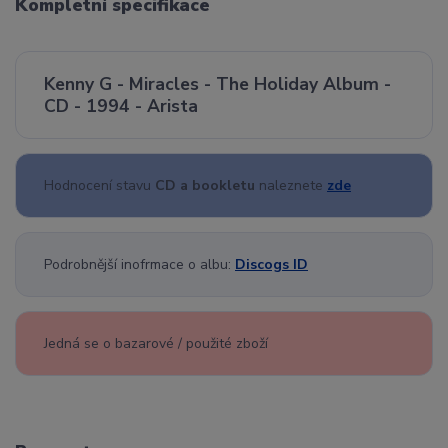
Kompletní specifikace
Kenny G - Miracles - The Holiday Album -
CD - 1994 - Arista
Hodnocení stavu
CD a bookletu
naleznete
zde
Podrobnější inofrmace o albu:
Discogs ID
Jedná se o bazarové / použité zboží