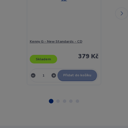
Kenny G - New Standards - CD
Kenny G - Par
379 Kč
Skladem
Skladem
Přidat do košíku