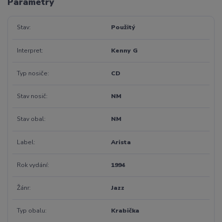
Parametry
Stav
Použitý
Interpret
Kenny G
Typ nosiče
CD
Stav nosič
NM
Stav obal
NM
Label
Arista
Rok vydání
1994
Žánr
Jazz
Typ obalu
Krabička