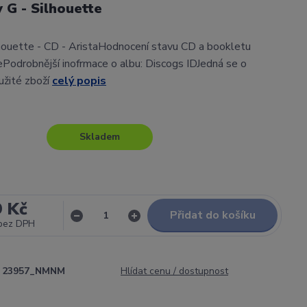
 G - Silhouette
houette - CD - AristaHodnocení stavu CD a bookletu
Podrobnější inofrmace o albu: Discogs IDJedná se o
užité zboží
celý popis
Skladem
9 Kč
Přidat do košíku
bez DPH
23957_NMNM
Hlídat cenu / dostupnost