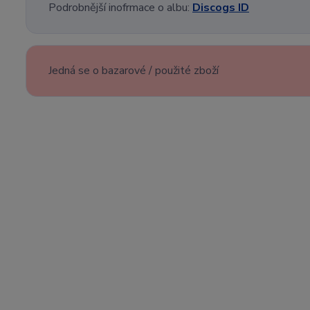
Podrobnější inofrmace o albu:
Discogs ID
Jedná se o bazarové / použité zboží