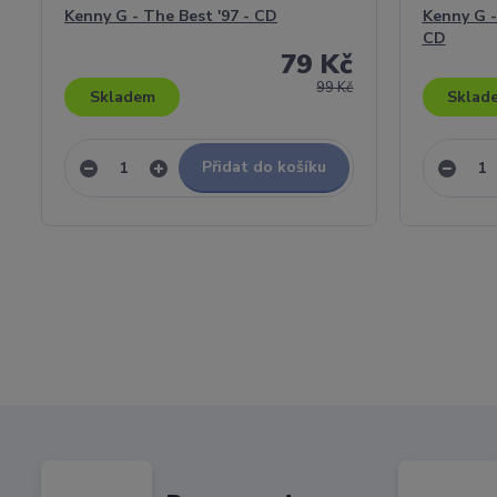
Kenny G - The Best '97 - CD
Kenny G -
CD
79 Kč
99 Kč
Skladem
Sklad
Přidat do košíku