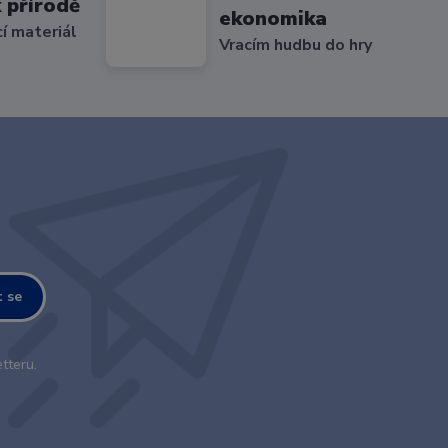
 přírodě
ekonomika
cí materiál
Vracím hudbu do hry
t se
tteru.