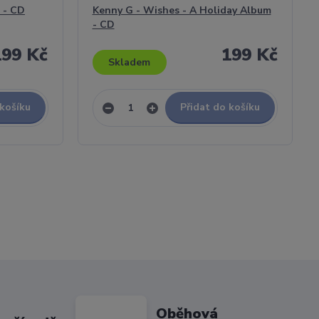
 - CD
Kenny G - Wishes - A Holiday Album
- CD
199 Kč
199 Kč
Skladem
 košíku
Přidat do košíku
Oběhová