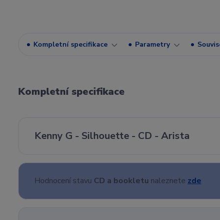
Kompletní specifikace
Parametry
Souvise
Kompletní specifikace
Kenny G - Silhouette - CD - Arista
Hodnocení stavu
CD a bookletu
naleznete
zde