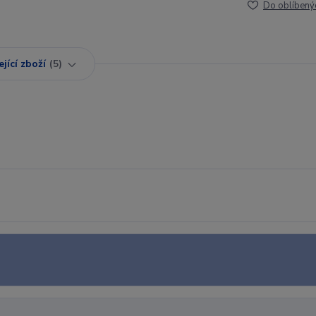
Do oblíbený
jící zboží
5