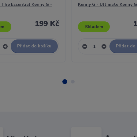
 The Essential Kenny G -
Kenny G - Ultimate Kenny G
199 Kč
em
Skladem
Přidat do košíku
Přidat do