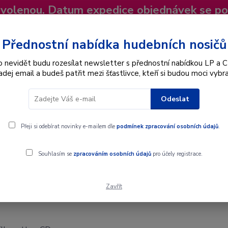
dovolenou. Datum expedice objednávek se p
niky
Nevíte si rady? Zavolejte.
+420 725
Více
Přednostní nabídka hudebních nosičů
o nevidět budu rozesílat newsletter s přednostní nabídkou LP a C
adej email a budeš patřit mezi šťastlivce, kteří si budou moci vybra
Hledat
Odeslat
Interpret
Karel Gott
Dárkové poukazy
Přeji si odebírat novinky e-mailem dle
podmínek zpracování osobních údajů
.
Souhlasím se
zpracováním osobních údajů
pro účely registrace.
Zavřít