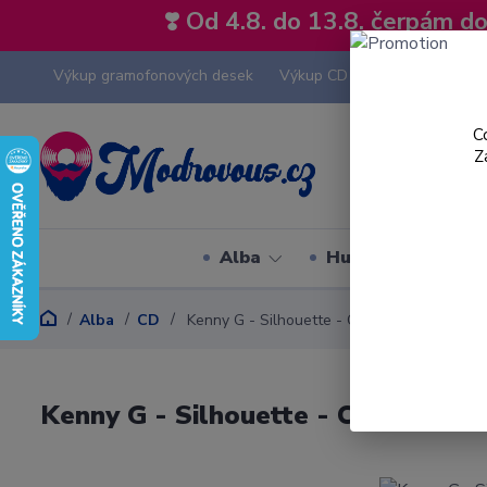
❣️ Od 4.8. do 13.8. čerpám 
Výkup gramofonových desek
Výkup CD
Výkup hi-fi tech
C
Z
Alba
Hudební styly
Alba
CD
Kenny G - Silhouette - CD
Kenny G - Silhouette - CD