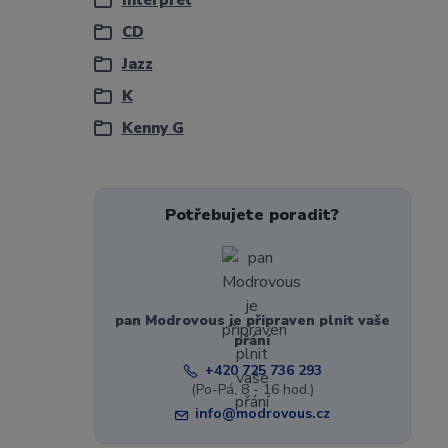
Interpret
CD
Jazz
K
Kenny G
Potřebujete poradit?
pan Modrovous je připraven plnit vaše
přání
+420 725 736 293
(Po-Pá, 8 - 16 hod.)
info@modrovous.cz