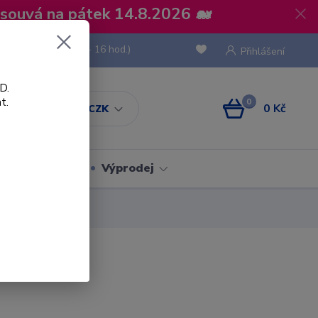
osouvá na pátek 14.8.2026 🐋
 736 293
(Po-Pá, 8 - 16 hod.)
Přihlášení
D.
t.
0
0 Kč
CZK
Obaly
Výprodej