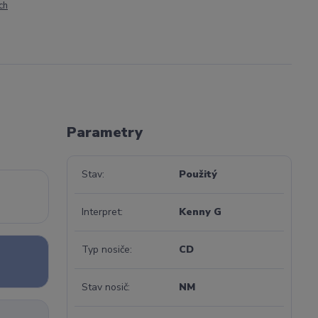
ch
Parametry
Stav
Použitý
Interpret
Kenny G
Typ nosiče
CD
Stav nosič
NM