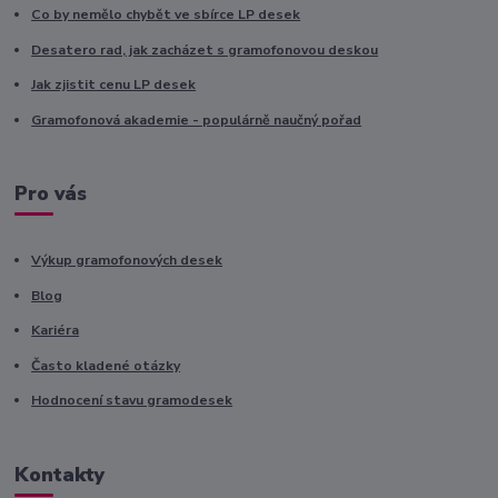
Co by nemělo chybět ve sbírce LP desek
Desatero rad, jak zacházet s gramofonovou deskou
Jak zjistit cenu LP desek
Gramofonová akademie - populárně naučný pořad
Pro vás
Výkup gramofonových desek
Blog
Kariéra
Často kladené otázky
Hodnocení stavu gramodesek
Kontakty