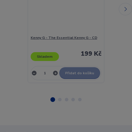
Kenny G - The Essential Kenny G - CD
Kenny G - Ult
199 Kč
Skladem
Skladem
Přidat do košíku