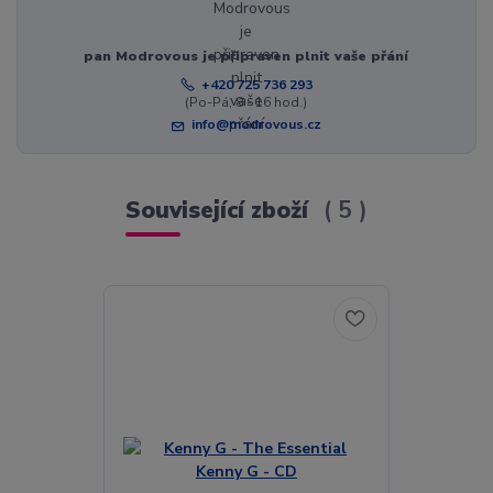
pan Modrovous je připraven plnit vaše přání
+420 725 736 293
(Po-Pá, 8 - 16 hod.)
info@modrovous.cz
Související zboží
5