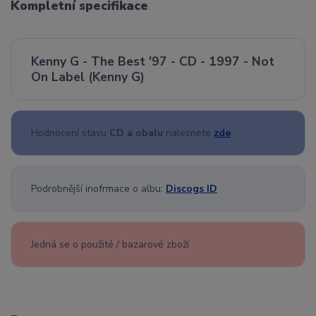
Kompletní specifikace
Kenny G - The Best '97 - CD - 1997 - Not
On Label (Kenny G)
Hodnocení stavu
CD a obalu
naleznete
zde
Podrobnější inofrmace o albu:
Discogs ID
Jedná se o použité / bazarové zboží