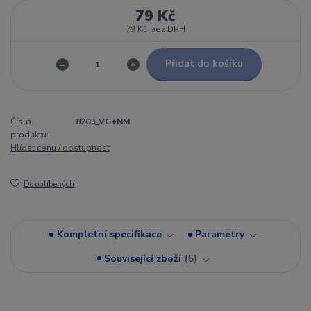
79 Kč
79 Kč
bez DPH
Přidat do košíku
Číslo
8203_VG+NM
produktu:
Hlídat cenu / dostupnost
Do oblíbených
Kompletní specifikace
Parametry
Související zboží
5