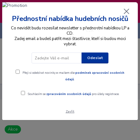
❣️ Od 4.8. do 13.8. čerpám dovolenou. Datum
expedice objednávek se posouvá na pátek
14.8.2026 🐋
Přednostní nabídka hudebních nosičů
Co nevidět budu rozesílat newsletter s přednostní nabídkou LP a
+420 725 736 293
CZK
(Po-Pá, 8 - 16 hod.)
CD.
Zadej email a budeš patřit mezi šťastlivce, kteří si budou moci
vybrat.
0
0 Kč
Odeslat
Menu
Přeji si odebírat novinky e-mailem dle
podmínek zpracování osobních
údajů
.
Alba
CD
Kenny G - The Best '97 - CD
Souhlasím se
zpracováním osobních údajů
pro účely registrace.
Zavřít
Kenny G - The Best '97 - CD
Akce