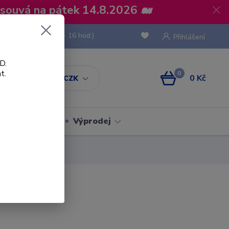
osouvá na pátek 14.8.2026 🐋
 736 293
(Po-Pá, 8 - 16 hod.)
Přihlášení
D.
t.
0
0 Kč
CZK
Obaly
Výprodej