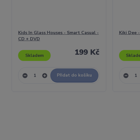
Kids In Glass Houses - Smart Casual -
Kiki Dee 
CD + DVD
199 Kč
Skladem
Sklad
Přidat do košíku