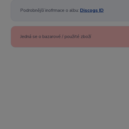
Podrobnější inofrmace o albu:
Discogs ID
Jedná se o bazarové / použité zboží