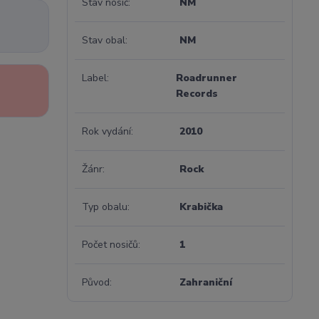
Stav nosič
NM
Stav obal
NM
Label
Roadrunner
Records
Rok vydání
2010
Žánr
Rock
Typ obalu
Krabička
Počet nosičů
1
Původ
Zahraniční