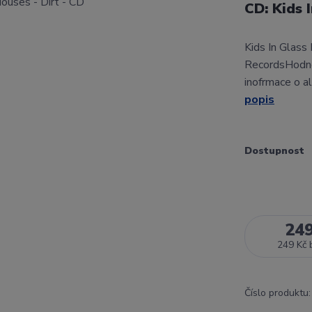
CD: Kids 
Kids In Glass
RecordsHodno
inofrmace o a
popis
Dostupnost
24
249 Kč
Číslo produktu: