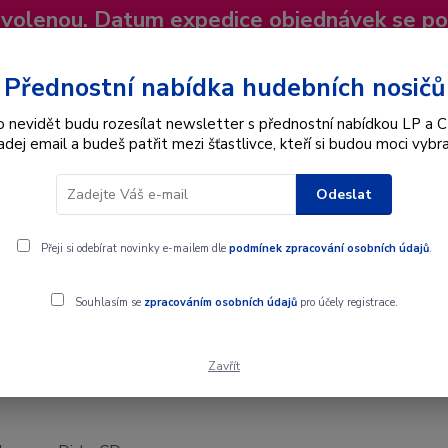
dovolenou. Datum expedice objednávek se p
niky
Nevíte si rady? Zavolejte.
+420 725
Více
Přednostní nabídka hudebních nosičů
o nevidět budu rozesílat newsletter s přednostní nabídkou LP a C
adej email a budeš patřit mezi šťastlivce, kteří si budou moci vybra
Hledat
Odeslat
Interpret
Karel Gott
Dárkové poukazy
Přeji si odebírat novinky e-mailem dle
podmínek zpracování osobních údajů
.
Souhlasím se
zpracováním osobních údajů
pro účely registrace.
Zavřít