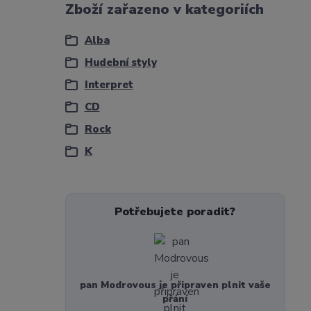
Zboží zařazeno v kategoriích
Alba
Hudební styly
Interpret
CD
Rock
K
Potřebujete poradit?
pan Modrovous je připraven plnit vaše
přání