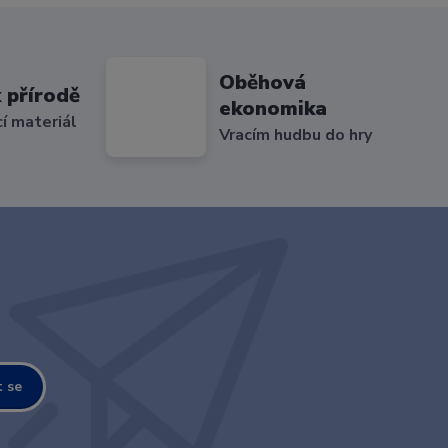
Oběhová
 přírodě
ekonomika
cí materiál
Vracím hudbu do hry
t se