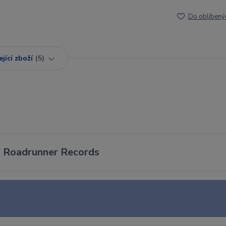
Do oblíbený
jící zboží
5
 - Roadrunner Records