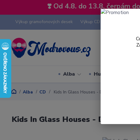
❣️ Od 4.8. do 13.8. čerpám 
Výkup gramofonových desek
Výkup CD
Výkup hi-fi tech
C
Z
Alba
Hudební styly
Alba
CD
Kids In Glass Houses - Dirt - CD
Kids In Glass Houses - Dirt - CD