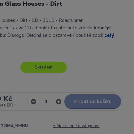
In Glass Houses - Dirt
 Houses - Dirt - CD - 2010 - Roadrunner
cení stavu CD a bookletu naleznete zdePodrobnější
lbu: Discogs IDJedná se o bazarové / použité zboží
celý
Skladem
9 Kč
Přidat do košíku
bez DPH
22664_NMNM
Hlídat cenu / dostupnost