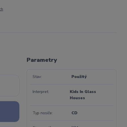
ch
Parametry
Stav
Použitý
Interpret
Kids In Glass
Houses
Typ nosiče
CD