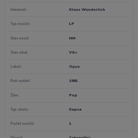
Interpret
Klaus Wunderlich
Typ nosiče
LP
Stav nosič
NM
Stav obal
VG+
Label
Opus
Rok vydání
1981
Žánr
Pop
Typ obalu
Kapsa
Počet nosičů
1
Původ
Zahraniční