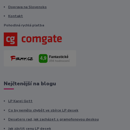
Doprava na Slovensko
Kontakt
Pohodlná rychlá platba
Nejčtenější na blogu
LP Karel Gott
Co by nemělo chybět ve sbírce LP desek
Desatero rad, jak zacházet s gramofonovou deskou
Jak zjistit cenu LP desek