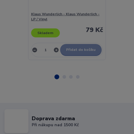
Klaus Wunderlich - Klaus Wunderlich -
Klaxons - Myt
LP / Vinyl
CD
79 Kč
Skladem
Skladem
Přidat do košíku
Doprava zdarma
Při nákupu nad 1500 Kč