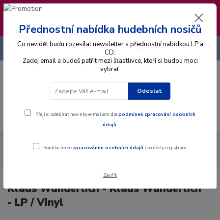
❣️ Od 4.8. do 13.8. čerpám dovolenou. Datum
expedice objednávek se posouvá na pátek
14.8.2026 🐋
Přednostní nabídka hudebních nosičů
Co nevidět budu rozesílat newsletter s přednostní nabídkou LP a
+420 725 736 293
CZK
(Po-Pá, 8 - 16 hod.)
CD.
Zadej email a budeš patřit mezi šťastlivce, kteří si budou moci
vybrat.
0
0 Kč
Odeslat
Menu
Přeji si odebírat novinky e-mailem dle
podmínek zpracování osobních
údajů
.
Alba
Gramodesky
Klaus Wunderlich - Klaus Wunderlich - LP
Souhlasím se
zpracováním osobních údajů
pro účely registrace.
/ Vinyl
Zavřít
Klaus Wunderlich - Klaus Wunderlich
- LP / Vinyl