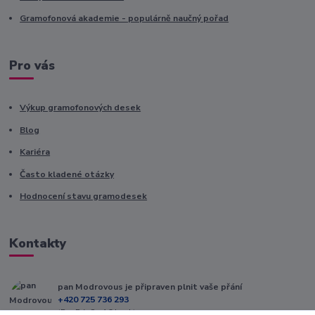
Gramofonová akademie - populárně naučný pořad
Pro vás
Výkup gramofonových desek
Blog
Kariéra
Často kladené otázky
Hodnocení stavu gramodesek
Kontakty
pan Modrovous je připraven plnit vaše přání
+420 725 736 293
(Po-Pá, 8 - 16 hod.)