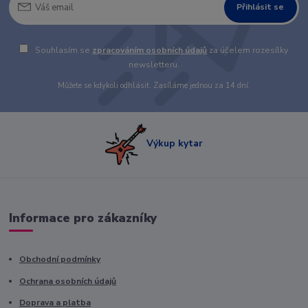
Přihlásit se
Souhlasím se
zpracováním osobních údajů
za účelem rozesílky
newsletteru.
Můžete se kdykoli odhlásit. Zasíláme jednou za 14 dní.
Výkup kytar
Informace pro zákazníky
Obchodní podmínky
Ochrana osobních údajů
Doprava a platba