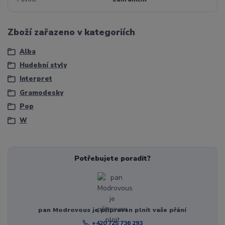
Zboží zařazeno v kategoriích
Alba
Hudební styly
Interpret
Gramodesky
Pop
W
Potřebujete poradit?
pan Modrovous je připraven plnit vaše přání
+420 725 736 293