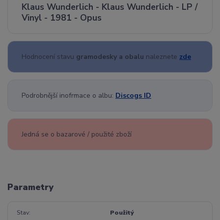
Klaus Wunderlich - Klaus Wunderlich - LP /
Vinyl - 1981 - Opus
Hodnocení stavu
gramodesky a obalu
naleznete
zde
Podrobnější inofrmace o albu:
Discogs ID
Jedná se o bazarové / použité zboží
Parametry
Stav
Použitý