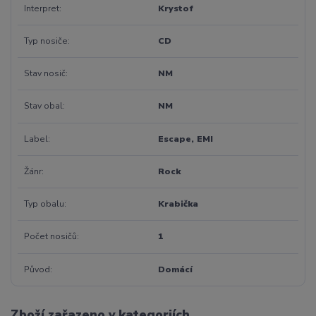
Interpret
Krystof
Typ nosiče
CD
Stav nosič
NM
Stav obal
NM
Label
Escape, EMI
Žánr
Rock
Typ obalu
Krabička
Počet nosičů
1
Původ
Domácí
Zboží zařazeno v kategoriích