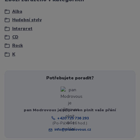
Alba
Hudební styly
Interpret
CD
Rock
K
Potřebujete poradit?
pan Modrovous je připraven plnit vaše přání
+420 725 736 293
(Po-Pá, 8 - 16 hod.)
info@modrovous.cz