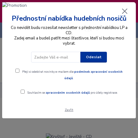
❣️ Od 4.8. do 13.8. čerpám dovolenou. Datum
expedice objednávek se posouvá na pátek
14.8.2026 🐋
Přednostní nabídka hudebních nosičů
Co nevidět budu rozesílat newsletter s přednostní nabídkou LP a
+420 725 736 293
CZK
(Po-Pá, 8 - 16 hod.)
CD.
Zadej email a budeš patřit mezi šťastlivce, kteří si budou moci
vybrat.
0
0 Kč
Odeslat
Menu
Přeji si odebírat novinky e-mailem dle
podmínek zpracování osobních
údajů
.
Alba
CD
Kryštof - Jeviště - CD
Souhlasím se
zpracováním osobních údajů
pro účely registrace.
Zavřít
Kryštof - Jeviště - CD