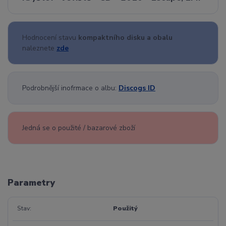
Hodnocení stavu
kompaktního disku a obalu
naleznete
zde
Podrobnější inofrmace o albu:
Discogs ID
Jedná se o použité / bazarové zboží
Parametry
Stav
Použitý