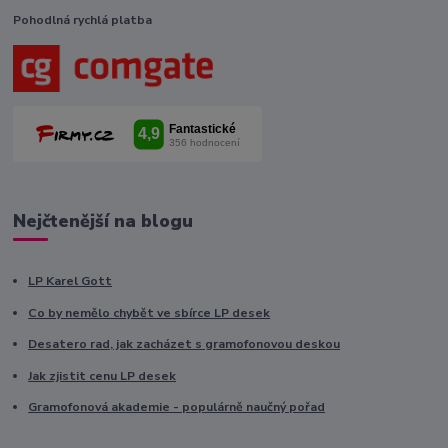
Pohodlná rychlá platba
Nejčtenější na blogu
LP Karel Gott
Co by nemělo chybět ve sbírce LP desek
Desatero rad, jak zacházet s gramofonovou deskou
Jak zjistit cenu LP desek
Gramofonová akademie - populárně naučný pořad