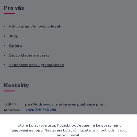
Pro vás
Výkup gramofonových desek
Blog
Kariéra
Často kladené otázky
Hodnocení stavu gramodesek
Kontakty
pan Modrovous je připraven plnit vaše přání
+420 725 736 293
(Po-Pá, 8 - 16 hod.)
Toto je koláčková lišta. Koláčky potřebujeme ke
správnému
info@modrovous.cz
fungování eshopu
. Nastavení koláčků můžete přijmout, odmítnout
nebo upravit.