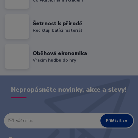
Co vidíte, mám skladem
Šetrnost k přírodě
Recikluji balící materiál
Oběhová ekonomika
Vracím hudbu do hry
Nepropásněte novinky, akce a slevy!
Přihlásit se