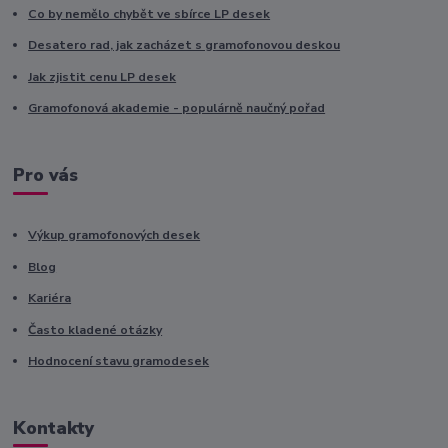
Co by nemělo chybět ve sbírce LP desek
Desatero rad, jak zacházet s gramofonovou deskou
Jak zjistit cenu LP desek
Gramofonová akademie - populárně naučný pořad
Pro vás
Výkup gramofonových desek
Blog
Kariéra
Často kladené otázky
Hodnocení stavu gramodesek
Kontakty