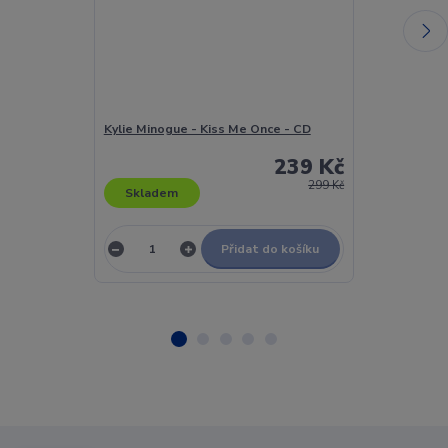
Kylie Minogue - Kiss Me Once - CD
Kylie Minogue
DVD
239 Kč
299 Kč
Skladem
Skladem
Přidat do košíku