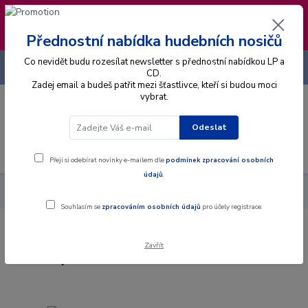
❣️ Od 4.8. do 13.8. čerpám dovolenou. Datum
expedice objednávek se posouvá na pátek
14.8.2026 🐋
Přednostní nabídka hudebních nosičů
Co nevidět budu rozesílat newsletter s přednostní nabídkou LP a
+420 725 736 293
CZK
(Po-Pá, 8 - 16 hod.)
CD.
Zadej email a budeš patřit mezi šťastlivce, kteří si budou moci
vybrat.
0
0 Kč
Odeslat
Menu
Přeji si odebírat novinky e-mailem dle
podmínek zpracování osobních
údajů
.
Alba
CD
Kylie Minogue - Disco (Guest List Edition) - CD
Souhlasím se
zpracováním osobních údajů
pro účely registrace.
Kylie Minogue - Disco (Guest List
Zavřít
Edition) - CD