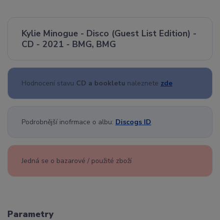
Kylie Minogue - Disco (Guest List Edition) -
CD - 2021 - BMG, BMG
Hodnocení stavu
CD a bookletu
naleznete
zde
Podrobnější inofrmace o albu:
Discogs ID
Jedná se o bazarové / použité zboží
Parametry