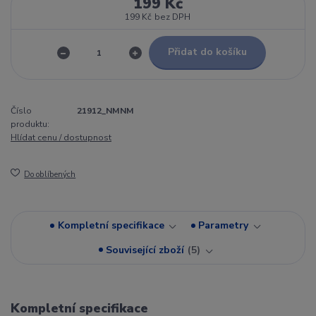
199 Kč
199 Kč
bez DPH
Přidat do košíku
Číslo
21912_NMNM
produktu:
Hlídat cenu / dostupnost
Do oblíbených
Kompletní specifikace
Parametry
Související zboží
5
Kompletní specifikace