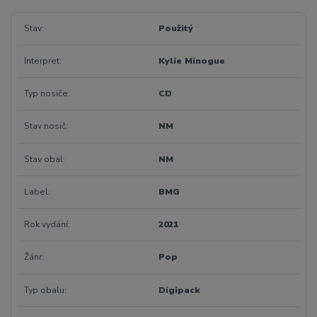
Stav
Použitý
Interpret
Kylie Minogue
Typ nosiče
CD
Stav nosič
NM
Stav obal
NM
Label
BMG
Rok vydání
2021
Žánr
Pop
Typ obalu
Digipack