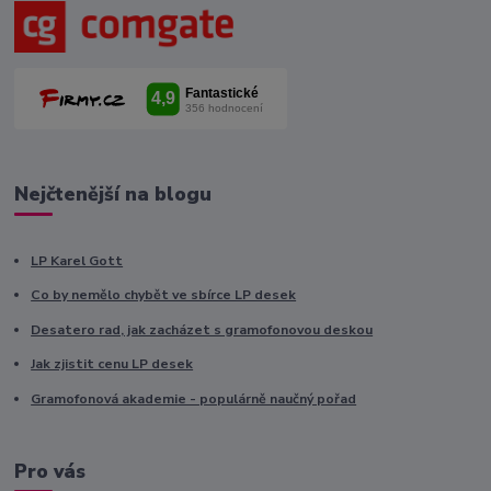
Nejčtenější na blogu
LP Karel Gott
Co by nemělo chybět ve sbírce LP desek
Desatero rad, jak zacházet s gramofonovou deskou
Jak zjistit cenu LP desek
Gramofonová akademie - populárně naučný pořad
Pro vás