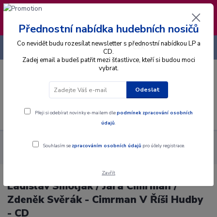
❣️ Od 4.8. do 13.8. čerpám dovolenou. Datum
expedice objednávek se posouvá na pátek
14.8.2026 🐋
Přednostní nabídka hudebních nosičů
Co nevidět budu rozesílat newsletter s přednostní nabídkou LP a
+420 725 736 293
CZK
(Po-Pá, 8 - 16 hod.)
CD.
Zadej email a budeš patřit mezi šťastlivce, kteří si budou moci
vybrat.
0
0 Kč
Odeslat
Menu
Přeji si odebírat novinky e-mailem dle
podmínek zpracování osobních
údajů
.
Alba
CD
Ladislav Smoljak / Jára Cimrman / Zdeněk Svěrák -
Souhlasím se
zpracováním osobních údajů
pro účely registrace.
Cimrman V Říši Hudby - CD
Zavřít
Ladislav Smoljak / Jára Cimrman /
Zdeněk Svěrák - Cimrman V Říši Hudby
- CD