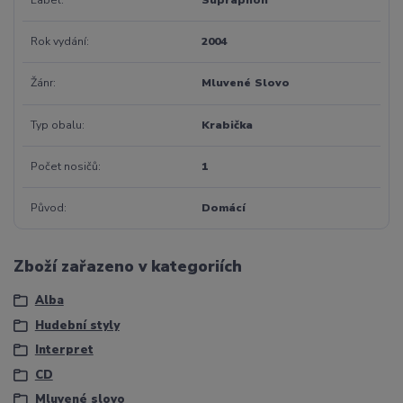
Rok vydání
2004
Žánr
Mluvené Slovo
Typ obalu
Krabička
Počet nosičů
1
Původ
Domácí
Zboží zařazeno v kategoriích
Alba
Hudební styly
Interpret
CD
Mluvené slovo