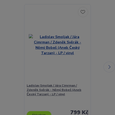
Ladislav Smoljak / Jára Cimrman /
Ladislav Smolj
Zdeněk Svěrák - Němý Bobeš (Aneb
Zdeněk Svěrá
Český Tarzan) - LP / vinyl
Zapomenutého
Večera K 30. V
Cimrmana) - 
799 Kč
Skladem
Skladem