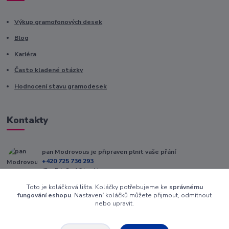
Výkup gramofonových desek
Blog
Kariéra
Často kladené otázky
Hodnocení stavu gramodesek
Kontakty
pan Modrovous je připraven plnit vaše přání
+420 725 736 293
(Po-Pá, 8 - 16 hod.)
Toto je koláčková lišta. Koláčky potřebujeme ke
správnému
info@modrovous.cz
fungování eshopu
. Nastavení koláčků můžete přijmout, odmítnout
nebo upravit.