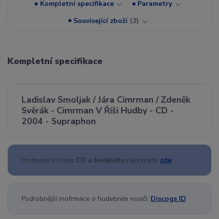
Kompletní specifikace
Parametry
Související zboží
2
Kompletní specifikace
Ladislav Smoljak / Jára Cimrman / Zdeněk
Svěrák - Cimrman V Říši Hudby - CD -
2004 - Supraphon
Hodnocení stavu
CD a bookletu
naleznete
zde
Podrobnější inofrmace o hudebním nosiči:
Discogs ID