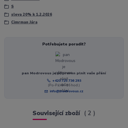
S
sleva 20% k 1.2.2026
Cimrman Jára
Potřebujete poradit?
pan Modrovous je připraven plnit vaše přání
+420 725 736 293
(Po-Pá, 8 - 16 hod.)
info@modrovous.cz
Související zboží
2