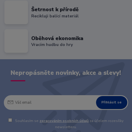
Šetrnost k přírodě
Recikluji balící materiál
Oběhová ekonomika
Vracím hudbu do hry
Nepropásněte novinky, akce a slevy!
Přihlásit se
Souhlasím se
zpracováním osobních údajů
za účelem rozesílky
newsletteru.