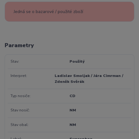
Jedná se o bazarové / použité zboží
Parametry
Stav
Použitý
Interpret
Ladislav Smoljak / Jára Cimrman /
Zdeněk Svěrák
Typ nosiče
CD
Stav nosič
NM
Stav obal
NM
Label
Supraphon