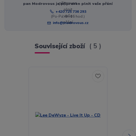
pan Modrovous je připraven plnit vaše přání
+420 725 736 293
(Po-Pá, 8 - 16 hod.)
info@modrovous.cz
Související zboží
5