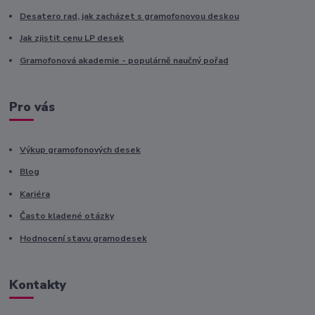
Desatero rad, jak zacházet s gramofonovou deskou
Jak zjistit cenu LP desek
Gramofonová akademie - populárně naučný pořad
Pro vás
Výkup gramofonových desek
Blog
Kariéra
Často kladené otázky
Hodnocení stavu gramodesek
Kontakty