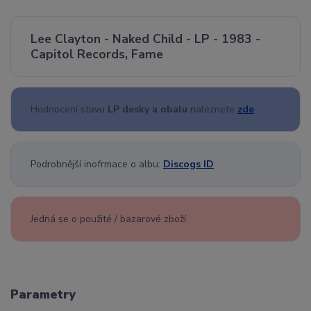
Lee Clayton - Naked Child - LP - 1983 -
Capitol Records, Fame
Hodnocení stavu
LP desky a obalu
naleznete
zde
Podrobnější inofrmace o albu:
Discogs ID
Jedná se o použité / bazarové zboží
Parametry