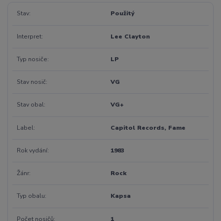
Stav
Použitý
Interpret
Lee Clayton
Typ nosiče
LP
Stav nosič
VG
Stav obal
VG+
Label
Capitol Records, Fame
Rok vydání
1983
Žánr
Rock
Typ obalu
Kapsa
Počet nosičů
1