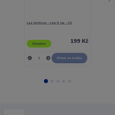
Lee DeWyze - Live It Up - CD
Lee Greenwo
Love You - LP 
199 Kč
Skladem
Skladem
Přidat do košíku