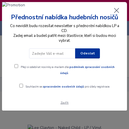
❣️ Od 4.8. do 13.8. čerpám dovolenou. Datum
expedice objednávek se posouvá na pátek
14.8.2026 🐋
Přednostní nabídka hudebních nosičů
Co nevidět budu rozesílat newsletter s přednostní nabídkou LP a
+420 725 736 293
CZK
(Po-Pá, 8 - 16 hod.)
CD.
Zadej email a budeš patřit mezi šťastlivce, kteří si budou moci
vybrat.
0
0 Kč
Odeslat
Menu
Přeji si odebírat novinky e-mailem dle
podmínek zpracování osobních
údajů
.
Alba
Gramodesky
Lee Clayton - Naked Child - LP / Vinyl
Souhlasím se
zpracováním osobních údajů
pro účely registrace.
Zavřít
Lee Clayton - Naked Child - LP / Vinyl