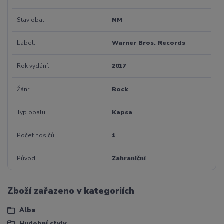
Stav obal
NM
Label
Warner Bros. Records
Rok vydání
2017
Žánr
Rock
Typ obalu
Kapsa
Počet nosičů
1
Původ
Zahraniční
Zboží zařazeno v kategoriích
Alba
Hudební styly