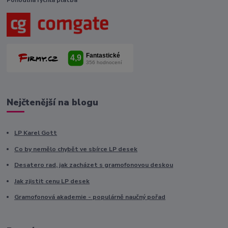
Nejčtenější na blogu
LP Karel Gott
Co by nemělo chybět ve sbírce LP desek
Desatero rad, jak zacházet s gramofonovou deskou
Jak zjistit cenu LP desek
Gramofonová akademie - populárně naučný pořad