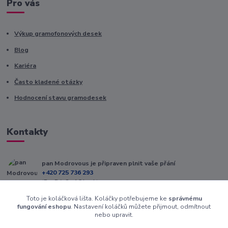
Pro vás
Výkup gramofonových desek
Blog
Kariéra
Často kladené otázky
Hodnocení stavu gramodesek
Kontakty
pan Modrovous je připraven plnit vaše přání
+420 725 736 293
(Po-Pá, 8 - 16 hod.)
Toto je koláčková lišta. Koláčky potřebujeme ke
správnému
info@modrovous.cz
fungování eshopu
. Nastavení koláčků můžete přijmout, odmítnout
nebo upravit.