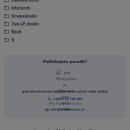
Interpret
Gramodesky
Top LP desky
Rock
G
Potřebujete poradit?
pan Modrovous je připraven plnit vaše přání
+420 725 736 293
(Po-Pá, 8 - 16 hod.)
info@modrovous.cz