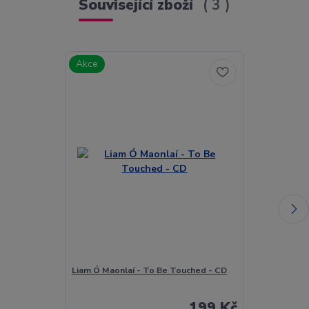
Související zboží
3
Akce
Akce
Liam Ó Maonlaí - To Be Touched - CD
Libor Šmoldas
Playground -
199 Kč