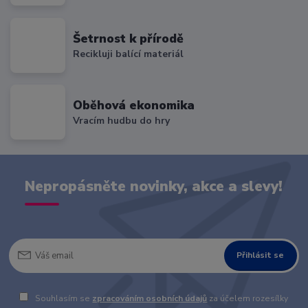
Šetrnost k přírodě
Recikluji balící materiál
Oběhová ekonomika
Vracím hudbu do hry
Nepropásněte novinky, akce a slevy!
Přihlásit se
Souhlasím se
zpracováním osobních údajů
za účelem rozesílky