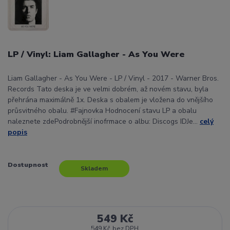
LP / Vinyl: Liam Gallagher - As You Were
Liam Gallagher - As You Were - LP / Vinyl - 2017 - Warner Bros.
Records Tato deska je ve velmi dobrém, až novém stavu, byla
přehrána maximálně 1x. Deska s obalem je vložena do vnějšího
průsvitného obalu. #Fajnovka Hodnocení stavu LP a obalu
naleznete zdePodrobnější inofrmace o albu: Discogs IDJe...
celý
popis
Dostupnost
Skladem
549 Kč
549 Kč
bez DPH