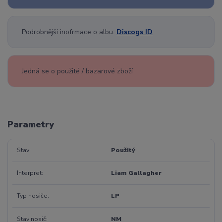
Podrobnější inofrmace o albu:
Discogs ID
Jedná se o použité / bazarové zboží
Parametry
Stav
Použitý
Interpret
Liam Gallagher
Typ nosiče
LP
Stav nosič
NM