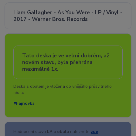
Liam Gallagher - As You Were - LP / Vinyl -
2017 - Warner Bros. Records
Tato deska je ve velmi dobrém, až
novém stavu, byla přehrána
maximálně 1x.
Deska s obalem je vložena do vnějšího průsvitného
obalu.
#Fajnovka
Hodnocení stavu
LP a obalu
naleznete
zde