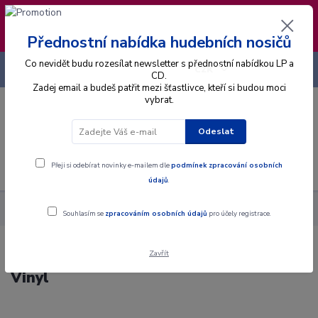
❣️ Od 4.8. do 13.8. čerpám dovolenou. Datum
expedice objednávek se posouvá na pátek
14.8.2026 🐋
Přednostní nabídka hudebních nosičů
Co nevidět budu rozesílat newsletter s přednostní nabídkou LP a
+420 725 736 293
CZK
(Po-Pá, 8 - 16 hod.)
CD.
Zadej email a budeš patřit mezi šťastlivce, kteří si budou moci
vybrat.
0
0 Kč
Odeslat
Menu
Přeji si odebírat novinky e-mailem dle
podmínek zpracování osobních
údajů
.
Alba
Gramodesky
Liam Gallagher - As You Were - LP / Vinyl
Souhlasím se
zpracováním osobních údajů
pro účely registrace.
Zavřít
Liam Gallagher - As You Were - LP /
Vinyl