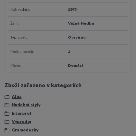
Rok vydání
1975
Žánr
Vážná Hudba
Typ obalu
Otevírací
Počet nosičů
1
Původ
Domácí
Zboží zařazeno v kategoriích
Alba
Hudební styly
Interpret
Výprodej
Gramodesky