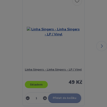
Linha Singers - Linha Singers - LP / Vinyl
Linha Singers 
49 Kč
Skladem
Skladem
Přidat do košíku