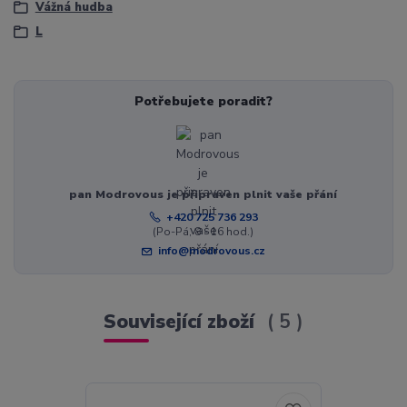
Vážná hudba
L
Potřebujete poradit?
pan Modrovous je připraven plnit vaše přání
+420 725 736 293
(Po-Pá, 8 - 16 hod.)
info@modrovous.cz
Související zboží
5