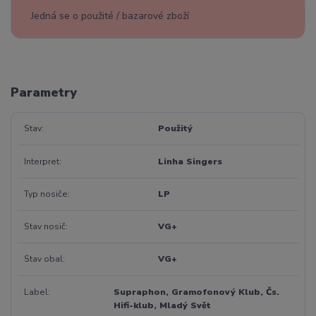
Jedná se o použité / bazarové zboží
Parametry
Stav
Použitý
Interpret
Linha Singers
Typ nosiče
LP
Stav nosič
VG+
Stav obal
VG+
Label
Supraphon, Gramofonový Klub, Čs.
Hifi-klub, Mladý Svět