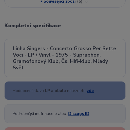
Související zboží
5
Kompletní specifikace
Linha Singers - Concerto Grosso Per Sette
Voci - LP / Vinyl - 1975 - Supraphon,
Gramofonový Klub, Čs. Hifi-klub, Mladý
Svět
Hodnocení stavu
LP a obalu
naleznete
zde
Podrobnější inofrmace o albu:
Discogs ID