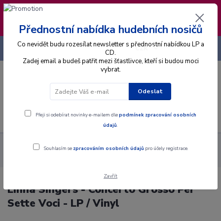
❣️ Od 4.8. do 13.8. čerpám dovolenou. Datum
expedice objednávek se posouvá na pátek
14.8.2026 🐋
Přednostní nabídka hudebních nosičů
Co nevidět budu rozesílat newsletter s přednostní nabídkou LP a
+420 725 736 293
CZK
(Po-Pá, 8 - 16 hod.)
CD.
Zadej email a budeš patřit mezi šťastlivce, kteří si budou moci
vybrat.
0
0 Kč
Odeslat
Menu
Přeji si odebírat novinky e-mailem dle
podmínek zpracování osobních
údajů
.
Alba
Gramodesky
Linha Singers - Concerto Grosso Per
Souhlasím se
zpracováním osobních údajů
pro účely registrace.
Sette Voci - LP / Vinyl
Zavřít
Linha Singers - Concerto Grosso Per
Sette Voci - LP / Vinyl