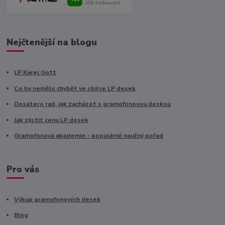
Nejčtenější na blogu
LP Karel Gott
Co by nemělo chybět ve sbírce LP desek
Desatero rad, jak zacházet s gramofonovou deskou
Jak zjistit cenu LP desek
Gramofonová akademie - populárně naučný pořad
Pro vás
Výkup gramofonových desek
Blog