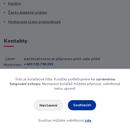
Kariéra
Často kladené otázky
Hodnocení stavu gramodesek
Kontakty
pan Modrovous je připraven plnit vaše přání
+420 725 736 293
(Po-Pá, 8 - 16 hod.)
Toto je koláčková lišta. Koláčky potřebujeme ke
správnému
info@modrovous.cz
fungování eshopu
. Nastavení koláčků můžete přijmout, odmítnout
nebo upravit.
Souhlasím
Nastavení
Souhlas můžete odmítnout
zde
.
Vytvořeno na
Eshop-rychle.cz