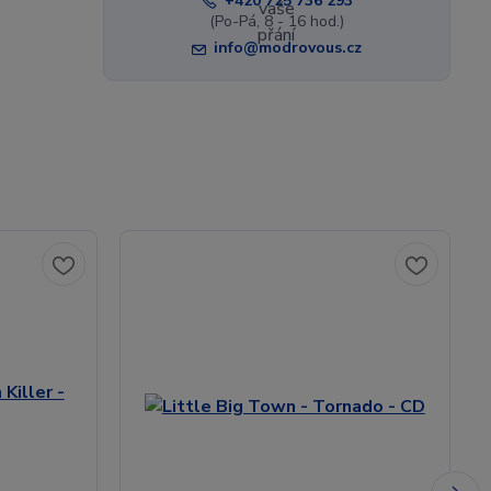
+420 725 736 293
(Po-Pá, 8 - 16 hod.)
info@modrovous.cz