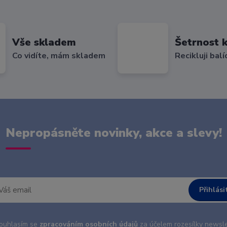
Vše skladem
Šetrnost k
Co vidíte, mám skladem
Recikluji balí
Nepropásněte novinky, akce a slevy!
Přihlási
uhlasím se
zpracováním osobních údajů
za účelem rozesílky newsle