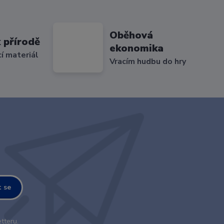
Oběhová
 přírodě
ekonomika
cí materiál
Vracím hudbu do hry
t se
tteru.