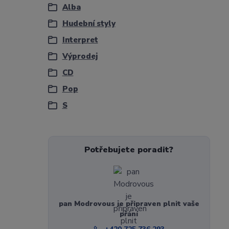
Alba
Hudební styly
Interpret
Výprodej
CD
Pop
S
Potřebujete poradit?
pan Modrovous je připraven plnit vaše
přání