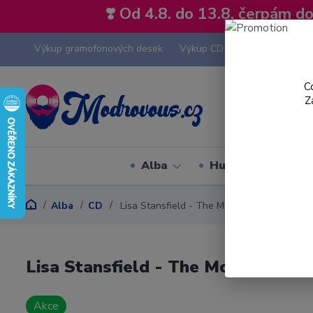
❣️ Od 4.8. do 13.8. čerpám 
Výkup gramofonových desek
Výkup CD
Výkup hi-fi tech
C
Z
Alba
Hudební styly
Alba
CD
Lisa Stansfield - The Moment - CD
Lisa Stansfield - The Moment - C
Akce