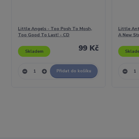
Little Angels - Too Posh To Mosh,
Little An
Too Good To Last! - CD
A New Str
99 Kč
Skladem
Sklad
Přidat do košíku