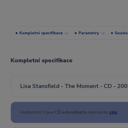
Kompletní specifikace
Parametry
Souvise
Kompletní specifikace
Lisa Stansfield - The Moment - CD - 20
Hodnocení stavu
CD a bookletu
naleznete
zde