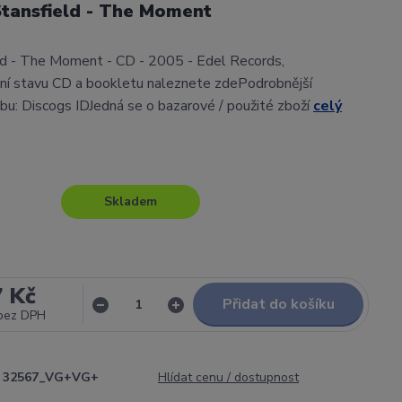
Stansfield - The Moment
ld - The Moment - CD - 2005 - Edel Records,
 stavu CD a bookletu naleznete zdePodrobnější
lbu: Discogs IDJedná se o bazarové / použité zboží
celý
Skladem
7 Kč
Přidat do košíku
bez DPH
32567_VG+VG+
Hlídat cenu / dostupnost