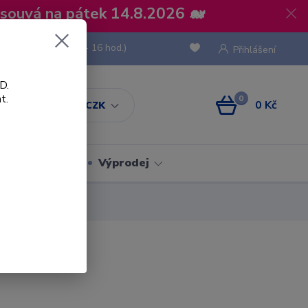
osouvá na pátek 14.8.2026 🐋
 736 293
(Po-Pá, 8 - 16 hod.)
Přihlášení
D.
t.
0
0 Kč
CZK
Obaly
Výprodej