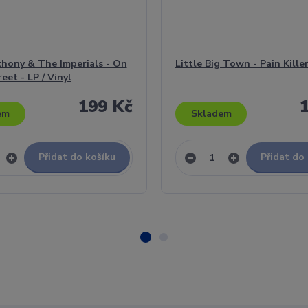
thony & The Imperials - On
Little Big Town - Pain Kille
eet - LP / Vinyl
199 Kč
em
Skladem
Přidat do košíku
Přidat do