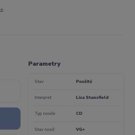
ch
Parametry
Stav
Použitý
Interpret
Lisa Stansfield
Typ nosiče
CD
Stav nosič
VG+