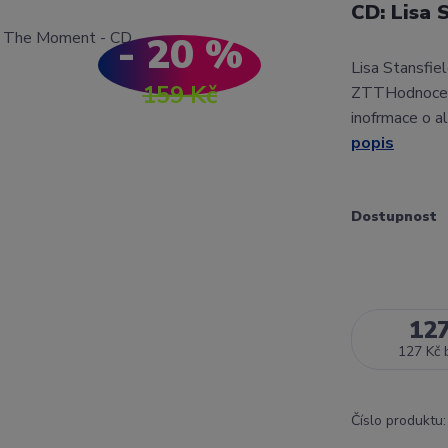
CD: Lisa 
- 20 %
Lisa Stansfie
159 Kč
ZTTHodnocení
inofrmace o a
popis
Dostupnost
12
127 Kč
Číslo produktu: