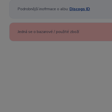
Podrobnější inofrmace o albu:
Discogs ID
Jedná se o bazarové / použité zboží