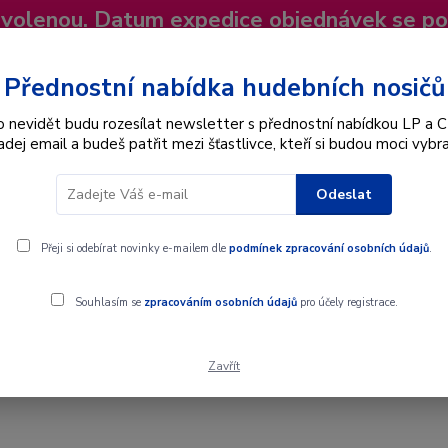
dovolenou. Datum expedice objednávek se p
niky
Nevíte si rady? Zavolejte.
+420 725
Více
Přednostní nabídka hudebních nosičů
o nevidět budu rozesílat newsletter s přednostní nabídkou LP a C
adej email a budeš patřit mezi šťastlivce, kteří si budou moci vybra
Hledat
Odeslat
Interpret
Karel Gott
Dárkové poukazy
Přeji si odebírat novinky e-mailem dle
podmínek zpracování osobních údajů
.
Souhlasím se
zpracováním osobních údajů
pro účely registrace.
Zavřít
D