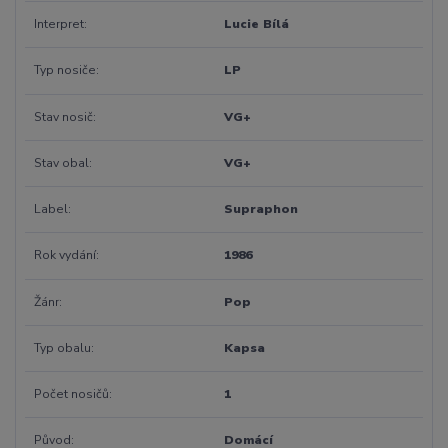
Interpret
Lucie Bílá
Typ nosiče
LP
Stav nosič
VG+
Stav obal
VG+
Label
Supraphon
Rok vydání
1986
Žánr
Pop
Typ obalu
Kapsa
Počet nosičů
1
Původ
Domácí