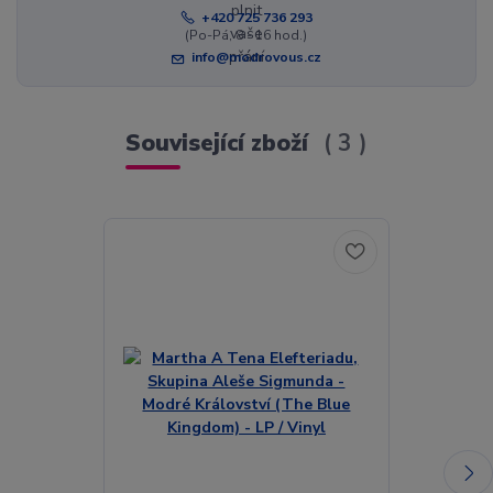
+420 725 736 293
(Po-Pá, 8 - 16 hod.)
info@modrovous.cz
Související zboží
3