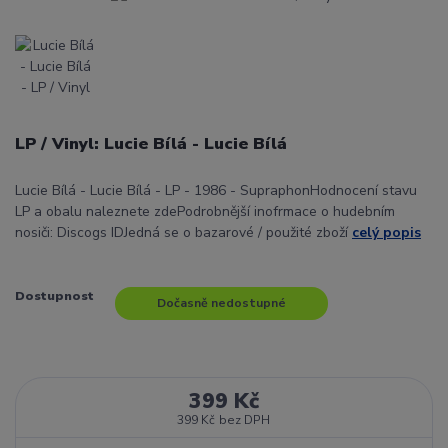
LP / Vinyl: Lucie Bílá - Lucie Bílá
Lucie Bílá - Lucie Bílá - LP - 1986 - SupraphonHodnocení stavu
LP a obalu naleznete zdePodrobnější inofrmace o hudebním
nosiči: Discogs IDJedná se o bazarové / použité zboží
celý popis
Dostupnost
Dočasně nedostupné
399 Kč
399 Kč
bez DPH