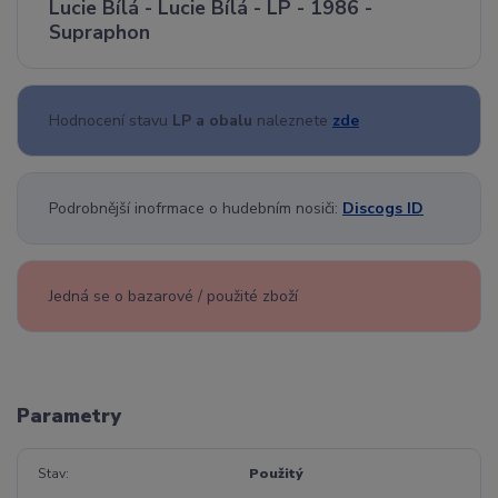
Lucie Bílá - Lucie Bílá - LP - 1986 -
Supraphon
Hodnocení stavu
LP a obalu
naleznete
zde
Podrobnější inofrmace o hudebním nosiči:
Discogs ID
Jedná se o bazarové / použité zboží
Parametry
Stav
Použitý