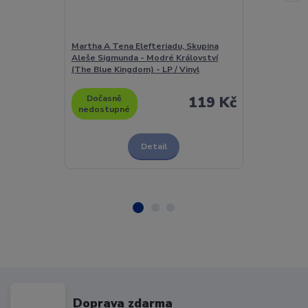
Martha A Tena Elefteriadu, Skupina
Jaroslav Haše
Aleše Sigmunda - Modré Království
Švejka 2 - LP /
(The Blue Kingdom) - LP / Vinyl
Dočasně
119 Kč
Dočasně
nedostupné
nedostupn
Detail
Doprava zdarma