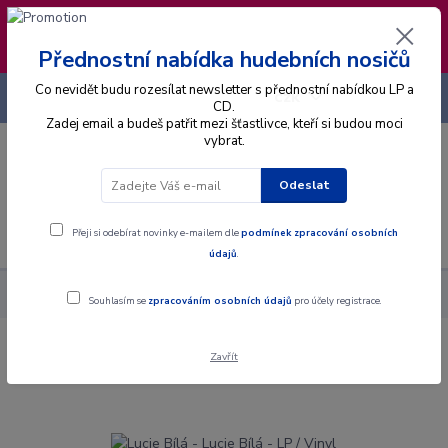
❣️ Od 4.8. do 13.8. čerpám dovolenou. Datum
expedice objednávek se posouvá na pátek
14.8.2026 🐋
Přednostní nabídka hudebních nosičů
Co nevidět budu rozesílat newsletter s přednostní nabídkou LP a
+420 725 736 293
CZK
(Po-Pá, 8 - 16 hod.)
CD.
Zadej email a budeš patřit mezi šťastlivce, kteří si budou moci
vybrat.
0
0 Kč
Odeslat
Menu
Přeji si odebírat novinky e-mailem dle
podmínek zpracování osobních
údajů
.
Alba
Gramodesky
Lucie Bílá - Lucie Bílá - LP / Vinyl
Souhlasím se
zpracováním osobních údajů
pro účely registrace.
Zavřít
Lucie Bílá - Lucie Bílá - LP / Vinyl