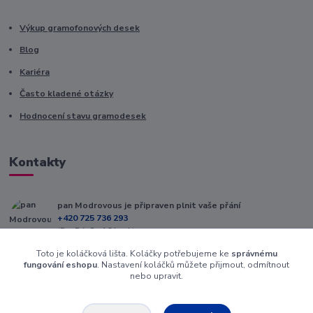
Výkup gramofonových desek
Blog
Kariéra
Často kladené otázky
Hodnocení stavu gramodesek
Kontakty
pan Modrovous je připraven plnit vaše přání
+420 725 736 293
(Po-Pá, 8 - 16 hod.)
Toto je koláčková lišta. Koláčky potřebujeme ke
správnému
info@modrovous.cz
fungování eshopu
. Nastavení koláčků můžete přijmout, odmítnout
nebo upravit.