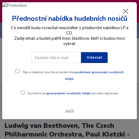
❣️ Od 4.8. do 13.8. čerpám dovolenou. Datum
expedice objednávek se posouvá na pátek
14.8.2026 🐋
Přednostní nabídka hudebních nosičů
Co nevidět budu rozesílat newsletter s přednostní nabídkou LP a
+420 725 736 293
CZK
(Po-Pá, 8 - 16 hod.)
CD.
Zadej email a budeš patřit mezi šťastlivce, kteří si budou moci
vybrat.
0
0 Kč
Odeslat
Menu
Přeji si odebírat novinky e-mailem dle
podmínek zpracování osobních
údajů
.
Alba
Gramodesky
Ludwig van Beethoven, The Czech
Souhlasím se
zpracováním osobních údajů
pro účely registrace.
Philharmonic Orchestra, Paul Kletzki - Symfonie Č. 6 F Dur, Pastorální,
Op. 68 - LP / Vinyl
Zavřít
Ludwig van Beethoven, The Czech
Philharmonic Orchestra, Paul Kletzki -