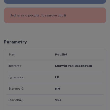
Jedná se o použité / bazarové zboží
Parametry
Stav
Použitý
Interpret
Ludwig van Beethoven
Typ nosiče
LP
Stav nosič
NM
Stav obal
VG+