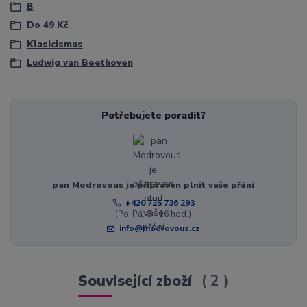
B
Do 49 Kč
Klasicismus
Ludwig van Beethoven
Potřebujete poradit?
pan Modrovous je připraven plnit vaše přání
+420 725 736 293
(Po-Pá, 8 - 16 hod.)
info@modrovous.cz
Související zboží
2