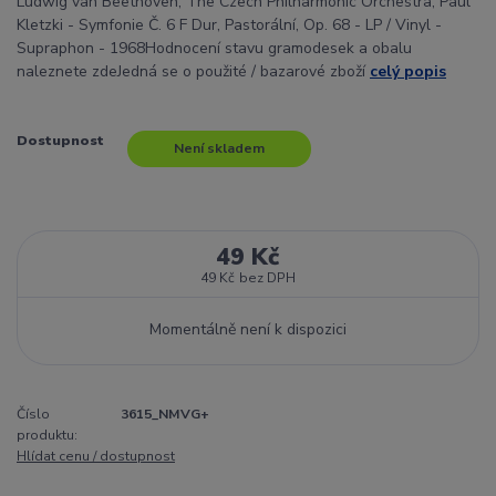
Ludwig van Beethoven, The Czech Philharmonic Orchestra, Paul
Kletzki - Symfonie Č. 6 F Dur, Pastorální, Op. 68 - LP / Vinyl -
Supraphon - 1968Hodnocení stavu gramodesek a obalu
naleznete zdeJedná se o použité / bazarové zboží
celý popis
Dostupnost
Není skladem
49 Kč
49 Kč
bez DPH
Momentálně není k dispozici
Číslo
3615_NMVG+
produktu:
Hlídat cenu / dostupnost