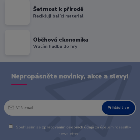
Šetrnost k přírodě
Recikluji balící materiál
Oběhová ekonomika
Vracím hudbu do hry
Nepropásněte novinky, akce a slevy!
Přihlásit se
Souhlasím se
zpracováním osobních údajů
za účelem rozesílky
newsletteru.