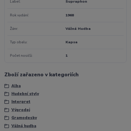
Label
Supraphon
Rok vydání
1968
Žánr
Vážná Hudba
Typ obalu
Kapsa
Počet nosičů
1
Zboží zařazeno v kategoriích
Alba
Hudební styly
Interpret
Výprodej
Gramodesky
Vážná hudba