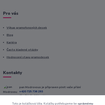
Pro vás
Výkup gramofonových desek
Blog
Kariéra
Často kladené otázky
Hodnocení stavu gramodesek
Kontakty
pan Modrovous je připraven plnit vaše přání
+420 725 736 293
(Po-Pá, 8 - 16 hod.)
Toto je koláčková lišta. Koláčky potřebujeme ke
správnému