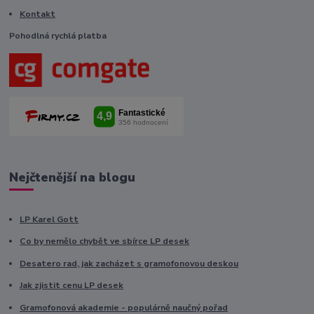
Kontakt
Pohodlná rychlá platba
Nejčtenější na blogu
LP Karel Gott
Co by nemělo chybět ve sbírce LP desek
Desatero rad, jak zacházet s gramofonovou deskou
Jak zjistit cenu LP desek
Gramofonová akademie - populárně naučný pořad