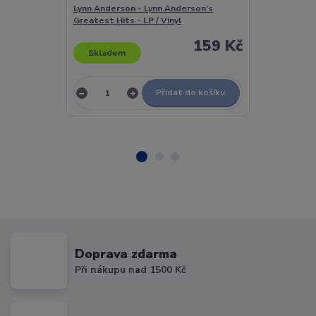
Lynn Anderson - Lynn Anderson's
Lynn Anderso
Greatest Hits - LP / Vinyl
- LP / Vinyl
159 Kč
Skladem
Skladem
Přidat do košíku
Doprava zdarma
Při nákupu nad 1500 Kč