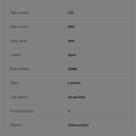
Typ nosiče
CD
Stav nosič
NM
Stav obal
NM
Label
Epic
Rok vydání
1998
Žánr
Latina
Typ obalu
Krabička
Počet nosičů
1
Původ
Zahraniční