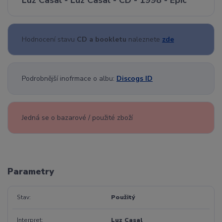
Luz Casal - Luz Casal - CD - 1998 - Epic
Hodnocení stavu
CD a bookletu
naleznete
zde
Podrobnější inofrmace o albu:
Discogs ID
Jedná se o bazarové / použité zboží
Parametry
Stav
Použitý
Interpret
Luz Casal