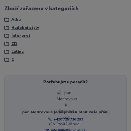
Zboží zařazeno v kategoriích
Alba
Hudební styly
Interpret
CD
Latina
C
Potřebujete poradit?
pan Modrovous je připraven plnit vaše přání
+420 725 736 293
(Po-Pá, 8 - 16 hod.)
info@modrovous.cz