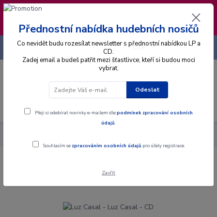
❣️ Od 4.8. do 13.8. čerpám dovolenou. Datum
expedice objednávek se posouvá na pátek
14.8.2026 🐋
Přednostní nabídka hudebních nosičů
Co nevidět budu rozesílat newsletter s přednostní nabídkou LP a
+420 725 736 293
CZK
(Po-Pá, 8 - 16 hod.)
CD.
Zadej email a budeš patřit mezi šťastlivce, kteří si budou moci
vybrat.
0
0 Kč
Odeslat
Menu
Přeji si odebírat novinky e-mailem dle
podmínek zpracování osobních
údajů
.
Alba
CD
Luz Casal - Luz Casal - CD
Souhlasím se
zpracováním osobních údajů
pro účely registrace.
Luz Casal - Luz Casal - CD
Zavřít