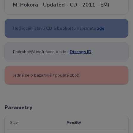
M. Pokora - Updated - CD - 2011 - EMI
Hodnocení stavu
CD a bookletu
naleznete
zde
Podrobnější inofrmace o albu:
Discogs ID
Jedná se o bazarové / použité zboží
Parametry
Stav
Použitý