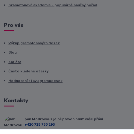
Gramofonová akademie - populárně naučný pořad
Pro vás
Výkup gramofonových desek
Blog
Kariéra
Často kladené otázky
Hodnocení stavu gramodesek
Kontakty
pan Modrovous je připraven plnit vaše přání
+420 725 736 293
(Po-Pá, 8 - 16 hod.)