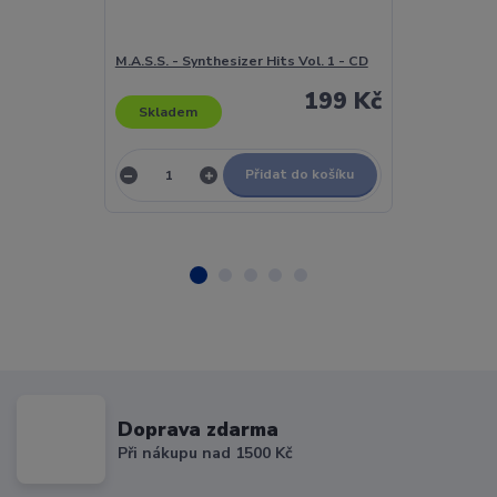
M.A.S.S. - Synthesizer Hits Vol. 1 - CD
M.A.S.S. - Syn
199 Kč
Skladem
Skladem
Přidat do košíku
Doprava zdarma
Při nákupu nad 1500 Kč