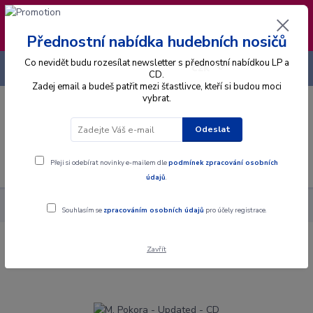
❣️ Od 4.8. do 13.8. čerpám dovolenou. Datum
expedice objednávek se posouvá na pátek
14.8.2026 🐋
Přednostní nabídka hudebních nosičů
Co nevidět budu rozesílat newsletter s přednostní nabídkou LP a
+420 725 736 293
CZK
(Po-Pá, 8 - 16 hod.)
CD.
Zadej email a budeš patřit mezi šťastlivce, kteří si budou moci
vybrat.
0
0 Kč
Odeslat
Menu
Přeji si odebírat novinky e-mailem dle
podmínek zpracování osobních
údajů
.
Alba
CD
M. Pokora - Updated - CD
Souhlasím se
zpracováním osobních údajů
pro účely registrace.
Zavřít
M. Pokora - Updated - CD