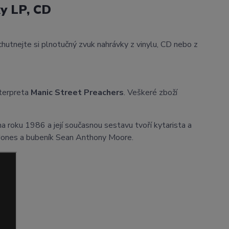
y LP, CD
chutnejte si plnotučný zvuk nahrávky z vinylu, CD nebo z
nterpreta
Manic Street Preachers
. Veškeré zboží
a roku 1986 a její současnou sestavu tvoří kytarista a
 Jones a bubeník Sean Anthony Moore.