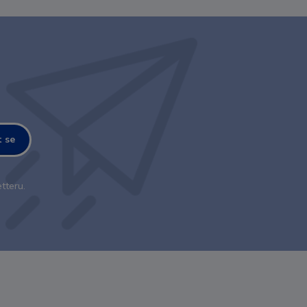
t se
tteru.