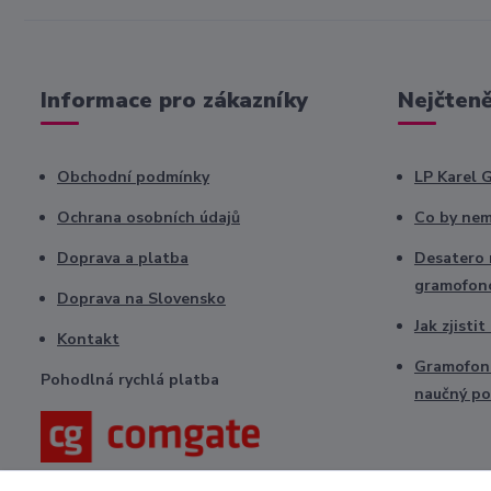
Informace pro zákazníky
Nejčteně
Obchodní podmínky
LP Karel 
Ochrana osobních údajů
Co by nem
Doprava a platba
Desatero r
gramofon
Doprava na Slovensko
Jak zjisti
Kontakt
Gramofono
Pohodlná rychlá platba
naučný po