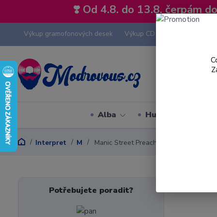
❣️ Od 4.8. do 13.8. čerpám 
Výkup gramofonových desek
Výkup CD
Výkup hi-fi tech
C
Z
Alba
Hudební styly
Interpret
M
Manic Street Preachers
Potřebujete poradit?