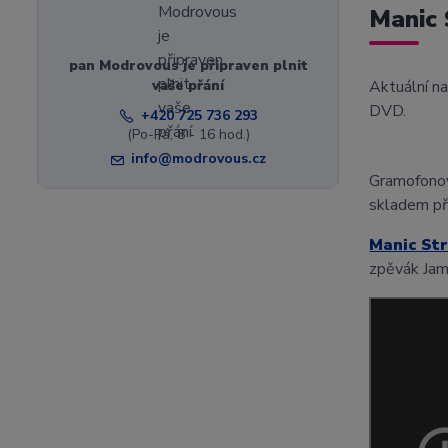
Manic 
pan Modrovous je připraven plnit
vaše přání
Aktuální n
DVD.
+420 725 736 293
(Po-Pá, 8 - 16 hod.)
info@modrovous.cz
Gramofono
skladem př
Manic St
zpěvák Jam