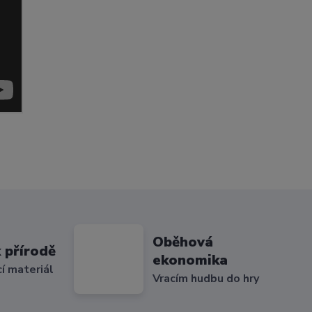
Oběhová
 přírodě
ekonomika
cí materiál
Vracím hudbu do hry