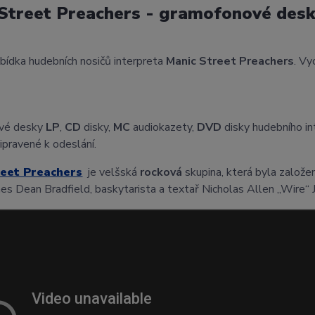
Street Preachers - gramofonové desk
abídka hudebních nosičů interpreta
Manic Street Preachers
. Vy
vé desky
LP
,
CD
disky,
MC
audiokazety,
DVD
disky hudebního i
ipravené k odeslání.
reet Preachers
je velšská
rocková
skupina, která byla založen
es Dean Bradfield, baskytarista a textař Nicholas Allen „Wire“