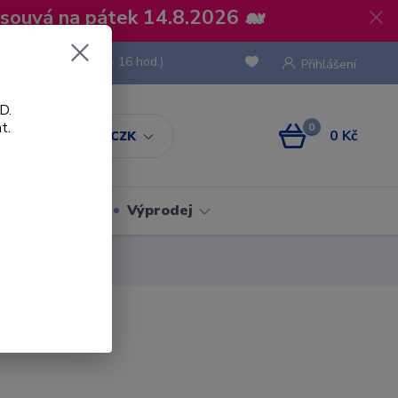
osouvá na pátek 14.8.2026 🐋
 736 293
(Po-Pá, 8 - 16 hod.)
Přihlášení
D.
t.
0
0 Kč
CZK
Obaly
Výprodej