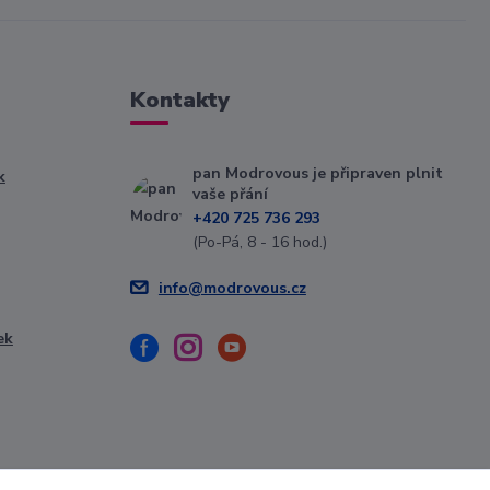
Kontakty
pan Modrovous je připraven plnit
k
vaše přání
+420 725 736 293
(Po-Pá, 8 - 16 hod.)
info@modrovous.cz
ek