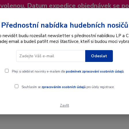
dovolenou. Datum expedice objednávek se p
niky
Nevíte si rady? Zavolejte.
+420 725
Více
Přednostní nabídka hudebních nosičů
o nevidět budu rozesílat newsletter s přednostní nabídkou LP a C
adej email a budeš patřit mezi šťastlivce, kteří si budou moci vybra
Hledat
Odeslat
Interpret
Karel Gott
Dárkové poukazy
Přeji si odebírat novinky e-mailem dle
podmínek zpracování osobních údajů
.
Souhlasím se
zpracováním osobních údajů
pro účely registrace.
Zavřít