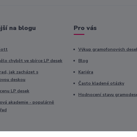
jší na blogu
Pro vás
Gott
Výkup gramofonových dese
ělo chybět ve sbírce LP desek
Blog
ad, jak zacházet s
Kariéra
ovou deskou
Často kladené otázky
t cenu LP desek
Hodnocení stavu gramodes
vá akademie - populárně
řad