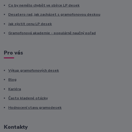
Co by nemělo chybět ve sbírce LP desek
Desatero rad, jak zacházet s gramofonovou deskou
Jak zjistit cenu LP desek
Gramofonová akademie - populárně naučný pořad
Pro vás
Výkup gramofonových desek
Blog
Kariéra
Často kladené otázky
Hodnocení stavu gramodesek
Kontakty