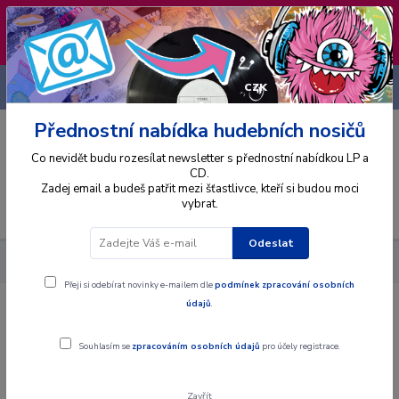
❣️ Od 4.8. do 13.8. čerpám dovolenou. Datum
expedice objednávek se posouvá na pátek
14.8.2026 🐋
+420 725 736 293
CZK
(Po-Pá, 8 - 16 hod.)
Přednostní nabídka hudebních nosičů
0
0 Kč
Co nevidět budu rozesílat newsletter s přednostní nabídkou LP a
CD.
Zadej email a budeš patřit mezi šťastlivce, kteří si budou moci
vybrat.
Menu
Odeslat
Alba
CD
Manon Meurt - Unravel - CD
Přeji si odebírat novinky e-mailem dle
podmínek zpracování osobních
údajů
.
Manon Meurt - Unravel - CD
Souhlasím se
zpracováním osobních údajů
pro účely registrace.
Akce
Zavřít