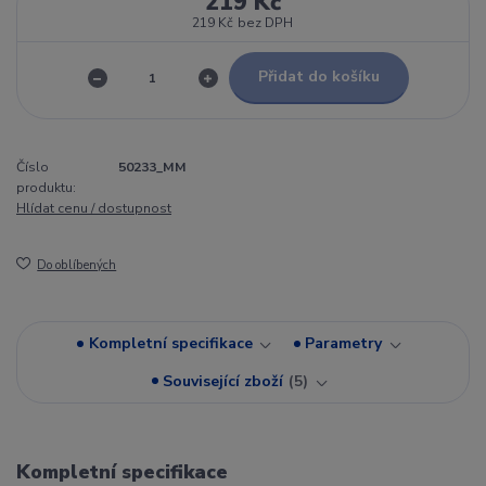
219 Kč
219 Kč
bez DPH
Přidat do košíku
Číslo
50233_MM
produktu:
Hlídat cenu / dostupnost
Do oblíbených
Kompletní specifikace
Parametry
Související zboží
5
Kompletní specifikace