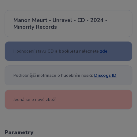
Manon Meurt - Unravel - CD - 2024 -
Minority Records
Hodnocení stavu
CD a bookletu
naleznete
zde
Podrobnější inofrmace o hudebním nosiči:
Discogs ID
Jedná se o nové zboží
Parametry