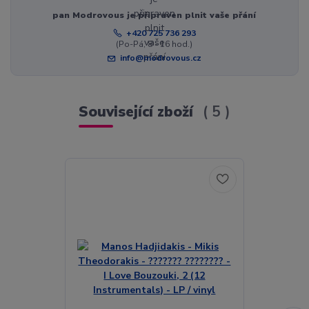
pan Modrovous je připraven plnit vaše přání
+420 725 736 293
(Po-Pá, 8 - 16 hod.)
info@modrovous.cz
Související zboží
5