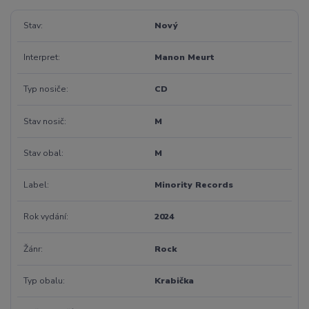
Stav
Nový
Interpret
Manon Meurt
Typ nosiče
CD
Stav nosič
M
Stav obal
M
Label
Minority Records
Rok vydání
2024
Žánr
Rock
Typ obalu
Krabička