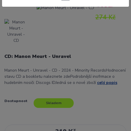
- 20 %
274 Kč
CD: Manon Meurt - Unravel
Manon Meurt - Unravel - CD - 2024 - Minority RecordsHodnocení
stavu CD a bookletu naleznete zdePodrobnější inofrmace o
hudebním nosiči: Discogs IDJedná se o nové zboží
celý popis
Dostupnost
Skladem