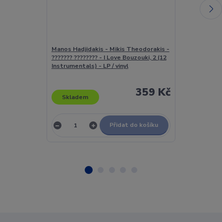
Manos Hadjidakis - Mikis Theodorakis -
Manos Hadjida
??????? ???????? - I Love Bouzouki, 2 (12
??????? ??????
Instrumentals) - LP / vinyl
Instrumentals)
359 Kč
Skladem
Skladem
Přidat do košíku