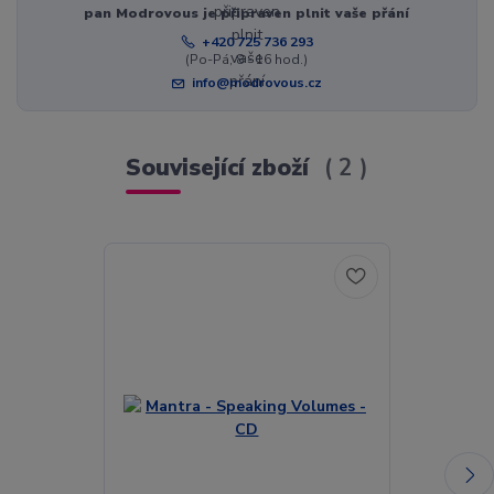
pan Modrovous je připraven plnit vaše přání
+420 725 736 293
(Po-Pá, 8 - 16 hod.)
info@modrovous.cz
Související zboží
2