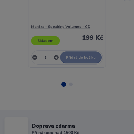
Mantra - Speaking Volumes - CD
Mantra - Tell
199 Kč
Skladem
Skladem
Přidat do košíku
Doprava zdarma
Při nákupu nad 1500 Kč