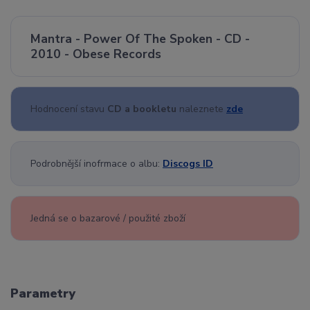
Mantra - Power Of The Spoken - CD -
2010 - Obese Records
Hodnocení stavu
CD a bookletu
naleznete
zde
Podrobnější inofrmace o albu:
Discogs ID
Jedná se o bazarové / použité zboží
Parametry