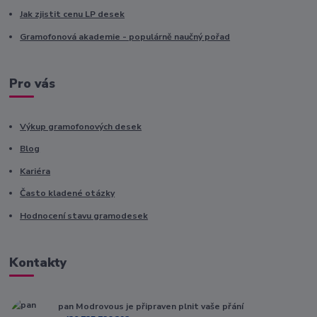
Jak zjistit cenu LP desek
Gramofonová akademie - populárně naučný pořad
Pro vás
Výkup gramofonových desek
Blog
Kariéra
Často kladené otázky
Hodnocení stavu gramodesek
Kontakty
pan Modrovous je připraven plnit vaše přání