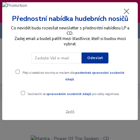
❣️ Od 4.8. do 13.8. čerpám dovolenou. Datum
expedice objednávek se posouvá na pátek
14.8.2026 🐋
Přednostní nabídka hudebních nosičů
Co nevidět budu rozesílat newsletter s přednostní nabídkou LP a
+420 725 736 293
CZK
(Po-Pá, 8 - 16 hod.)
CD.
Zadej email a budeš patřit mezi šťastlivce, kteří si budou moci
vybrat.
0
0 Kč
Odeslat
Menu
Přeji si odebírat novinky e-mailem dle
podmínek zpracování osobních
údajů
.
Alba
CD
Mantra - Power Of The Spoken - CD
Souhlasím se
zpracováním osobních údajů
pro účely registrace.
Zavřít
Mantra - Power Of The Spoken - CD