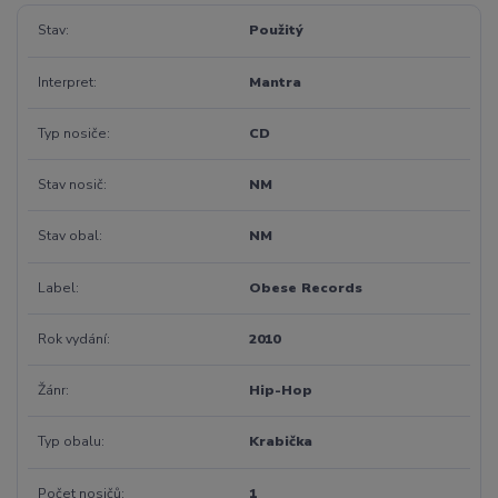
Stav
Použitý
Interpret
Mantra
Typ nosiče
CD
Stav nosič
NM
Stav obal
NM
Label
Obese Records
Rok vydání
2010
Žánr
Hip-Hop
Typ obalu
Krabička
Počet nosičů
1