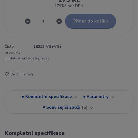
279 Kč
bez DPH
Přidat do košíku
Číslo
18213_VG+VG+
produktu:
Hlídat cenu / dostupnost
Do oblíbených
Kompletní specifikace
Parametry
Související zboží
5
Kompletní specifikace