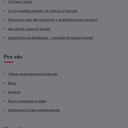
LP Karel Gott
Co by nemělo chybět ve sbírce LP desek
Desatero rad, jak zacházet s gramofonovou deskou
Jak zjistit cenu LP desek
Gramofonová akademie - populárně naučný pořad
Pro vás
Výkup gramofonových desek
Blog
Kariéra
Často kladené otázky
Hodnocení stavu gramodesek