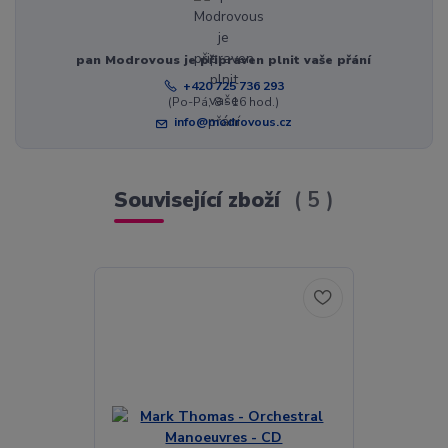
pan Modrovous je připraven plnit vaše přání
+420 725 736 293
(Po-Pá, 8 - 16 hod.)
info@modrovous.cz
Související zboží
5