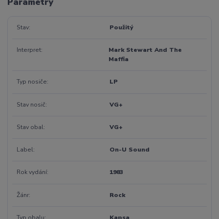
Parametry
Stav
Použitý
Interpret
Mark Stewart And The
Maffia
Typ nosiče
LP
Stav nosič
VG+
Stav obal
VG+
Label
On-U Sound
Rok vydání
1983
Žánr
Rock
Typ obalu
Kapsa