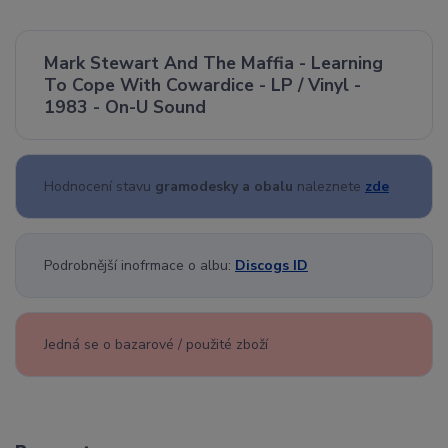
Mark Stewart And The Maffia - Learning
To Cope With Cowardice - LP / Vinyl -
1983 - On-U Sound
Hodnocení stavu
gramodesky a obalu
naleznete
zde
Podrobnější inofrmace o albu:
Discogs ID
Jedná se o bazarové / použité zboží