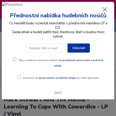
❣️ Od 4.8. do 13.8. čerpám dovolenou. Datum
expedice objednávek se posouvá na pátek
14.8.2026 🐋
Přednostní nabídka hudebních nosičů
Co nevidět budu rozesílat newsletter s přednostní nabídkou LP a
+420 725 736 293
CZK
(Po-Pá, 8 - 16 hod.)
CD.
Zadej email a budeš patřit mezi šťastlivce, kteří si budou moci
vybrat.
0
0 Kč
Odeslat
Menu
Přeji si odebírat novinky e-mailem dle
podmínek zpracování osobních
údajů
.
Alba
Gramodesky
Mark Stewart And The Maffia - Learning To
Souhlasím se
zpracováním osobních údajů
pro účely registrace.
Cope With Cowardice - LP / Vinyl
Zavřít
Mark Stewart And The Maffia -
Learning To Cope With Cowardice - LP
/ Vinyl