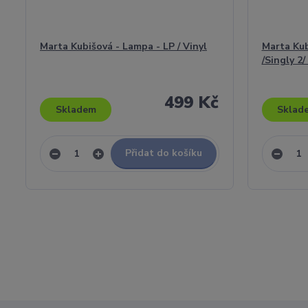
Marta Kubišová - Lampa - LP / Vinyl
Marta Kub
/Singly 2/
499 Kč
Skladem
Sklad
Přidat do košíku