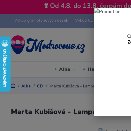
❣️ Od 4.8. do 13.8. čerpám 
Výkup gramofonových desek
Výkup CD
Výkup hi-fi tech
C
Z
Alba
Hudební styly
Alba
CD
Marta Kubišová - Lampa - CD
Marta Kubišová - Lampa - CD