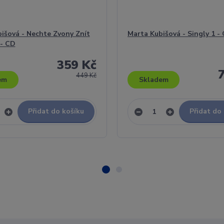
išová - Nechte Zvony Znít
Marta Kubišová - Singly 1 -
 - CD
359 Kč
449 Kč
em
Skladem
Přidat do košíku
Přidat do