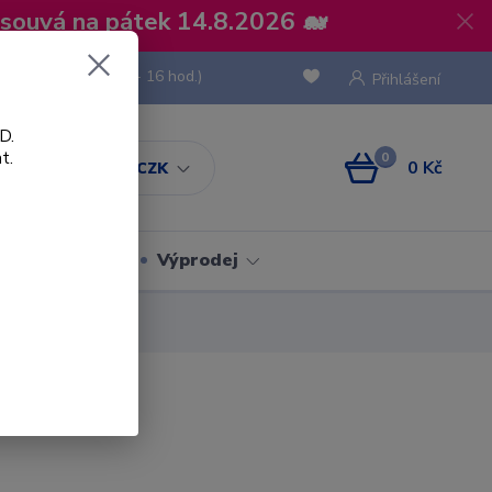
osouvá na pátek 14.8.2026 🐋
 736 293
(Po-Pá, 8 - 16 hod.)
Přihlášení
D.
t.
0
0 Kč
CZK
Obaly
Výprodej