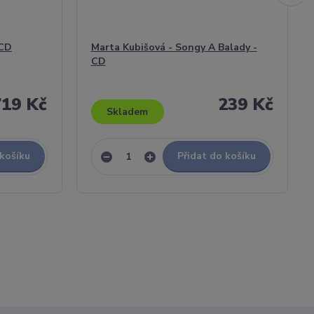
 CD
Marta Kubišová - Songy A Balady -
CD
719 Kč
239 Kč
Skladem
 košíku
Přidat do košíku