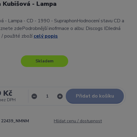
a Kubišová - Lampa
vá - Lampa - CD - 1990 - SupraphonHodnocení stavu CD a
znete zdePodrobnější inofrmace o albu: Discogs IDJedná
 / použité zboží
celý popis
Skladem
9 Kč
Přidat do košíku
bez DPH
22439_NMNM
Hlídat cenu / dostupnost