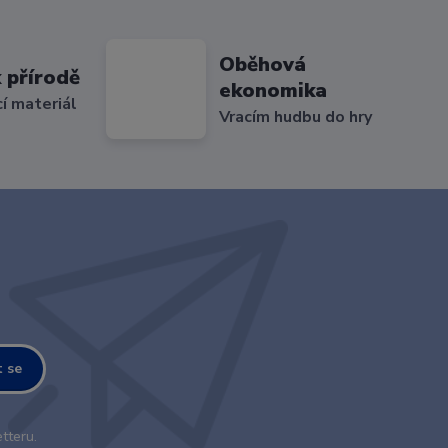
Oběhová
 přírodě
ekonomika
cí materiál
Vracím hudbu do hry
t se
tteru.