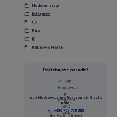
Hudební styly
Interpret
CD
Pop
K
Kubišová Marta
Potřebujete poradit?
pan Modrovous je připraven plnit vaše
přání
+420 725 736 293
(Po-Pá, 8 - 16 hod.)