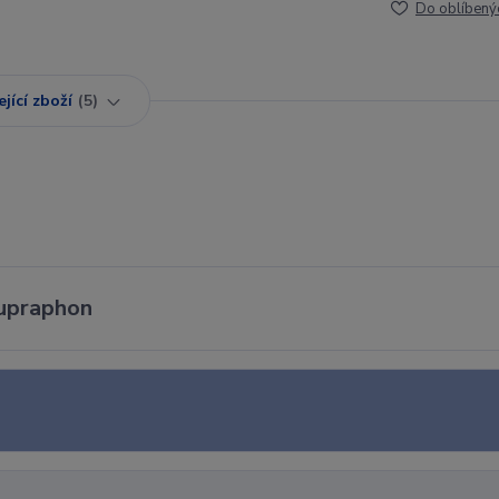
Do oblíbený
jící zboží
5
Supraphon