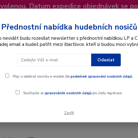
dovolenou. Datum expedice objednávek se p
niky
Nevíte si rady? Zavolejte.
+420 725
Více
Přednostní nabídka hudebních nosičů
o nevidět budu rozesílat newsletter s přednostní nabídkou LP a C
adej email a budeš patřit mezi šťastlivce, kteří si budou moci vybra
Hledat
Odeslat
Interpret
Karel Gott
Dárkové poukazy
Přeji si odebírat novinky e-mailem dle
podmínek zpracování osobních údajů
.
Souhlasím se
zpracováním osobních údajů
pro účely registrace.
Zavřít