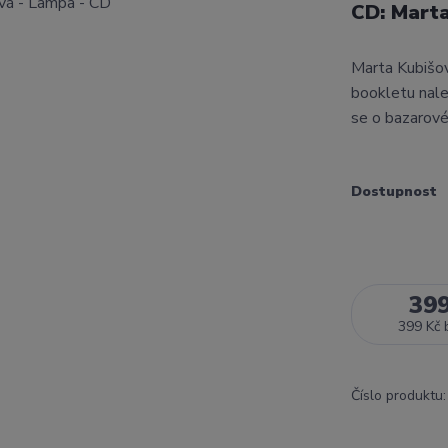
CD: Mart
Marta Kubišo
bookletu nale
se o bazarové
Dostupnost
39
399 Kč
Číslo produktu: