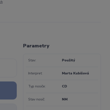
ch
Parametry
Stav
Použitý
Interpret
Marta Kubišová
Typ nosiče
CD
Stav nosič
NM