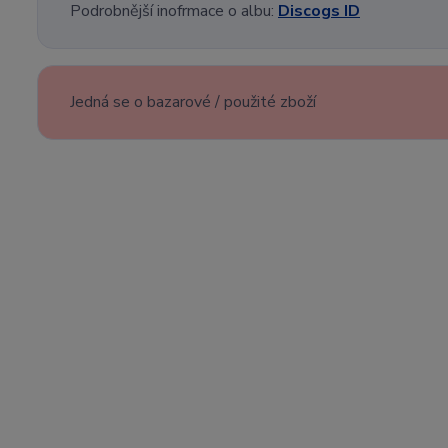
Podrobnější inofrmace o albu:
Discogs ID
Jedná se o bazarové / použité zboží