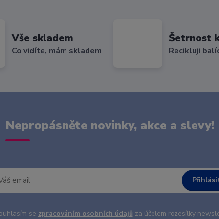
Vše skladem
Šetrnost k
Co vidíte, mám skladem
Recikluji balí
Nepropásněte novinky, akce a slevy!
Přihlási
uhlasím se
zpracováním osobních údajů
za účelem rozesílky newsle