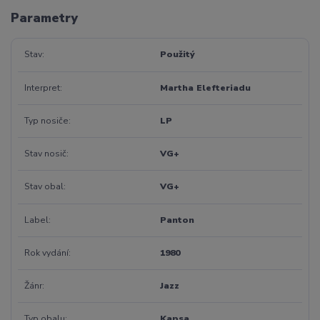
Parametry
Stav
Použitý
Interpret
Martha Elefteriadu
Typ nosiče
LP
Stav nosič
VG+
Stav obal
VG+
Label
Panton
Rok vydání
1980
Žánr
Jazz
Typ obalu
Kapsa