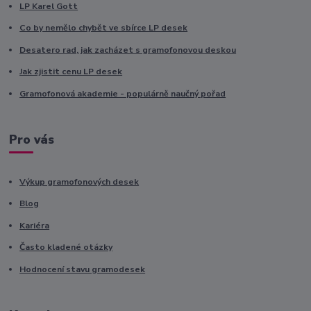
LP Karel Gott
Co by nemělo chybět ve sbírce LP desek
Desatero rad, jak zacházet s gramofonovou deskou
Jak zjistit cenu LP desek
Gramofonová akademie - populárně naučný pořad
Pro vás
Výkup gramofonových desek
Blog
Kariéra
Často kladené otázky
Hodnocení stavu gramodesek