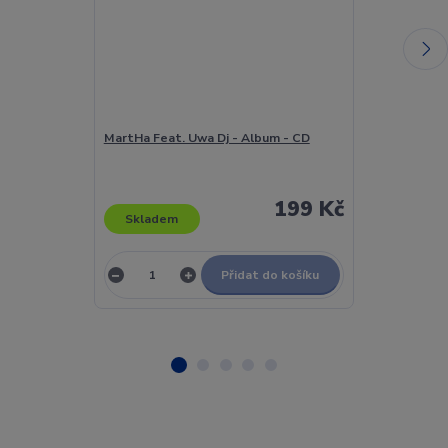
MartHa Feat. Uwa Dj - Album - CD
Martha Wainw
Wainwright -
199 Kč
Skladem
Skladem
Přidat do košíku