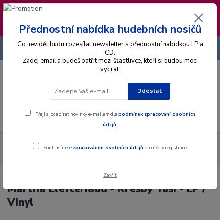
❣️ Od 4.8. do 13.8. čerpám dovolenou. Datum
expedice objednávek se posouvá na pátek
14.8.2026 🐋
Přednostní nabídka hudebních nosičů
Co nevidět budu rozesílat newsletter s přednostní nabídkou LP a
+420 725 736 293
CZK
(Po-Pá, 8 - 16 hod.)
CD.
Zadej email a budeš patřit mezi šťastlivce, kteří si budou moci
vybrat.
0
0 Kč
Odeslat
Menu
Přeji si odebírat novinky e-mailem dle
podmínek zpracování osobních
údajů
.
Alba
Gramodesky
Martha Elefteriadu - Kresby Tuší - LP /
Souhlasím se
zpracováním osobních údajů
pro účely registrace.
Vinyl
Zavřít
Martha Elefteriadu - Kresby Tuší - LP /
Vinyl