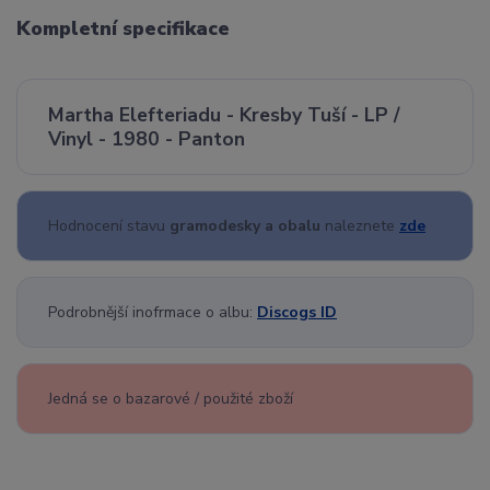
Kompletní specifikace
Martha Elefteriadu - Kresby Tuší - LP /
Vinyl - 1980 - Panton
Hodnocení stavu
gramodesky a obalu
naleznete
zde
Podrobnější inofrmace o albu:
Discogs ID
Jedná se o bazarové / použité zboží