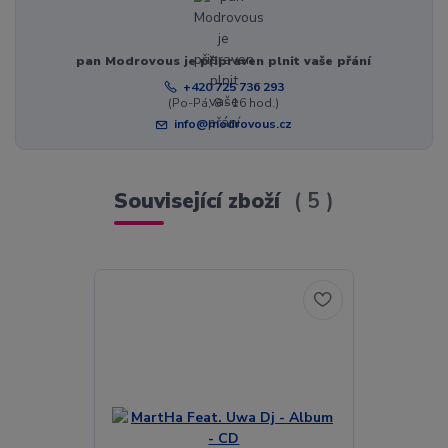
pan Modrovous je připraven plnit vaše přání
+420 725 736 293
(Po-Pá, 8 - 16 hod.)
info@modrovous.cz
Související zboží
5