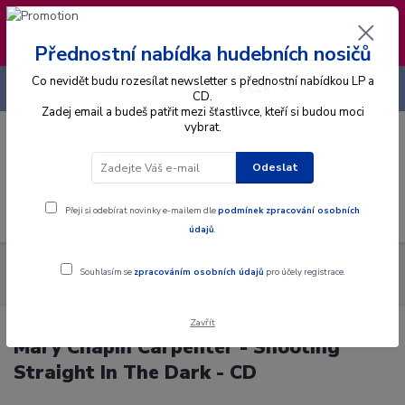
❣️ Od 4.8. do 13.8. čerpám dovolenou. Datum
expedice objednávek se posouvá na pátek
14.8.2026 🐋
Přednostní nabídka hudebních nosičů
Co nevidět budu rozesílat newsletter s přednostní nabídkou LP a
+420 725 736 293
CZK
(Po-Pá, 8 - 16 hod.)
CD.
Zadej email a budeš patřit mezi šťastlivce, kteří si budou moci
vybrat.
0
0 Kč
Odeslat
Menu
Přeji si odebírat novinky e-mailem dle
podmínek zpracování osobních
údajů
.
Alba
CD
Mary Chapin Carpenter - Shooting Straight In The
Souhlasím se
zpracováním osobních údajů
pro účely registrace.
Dark - CD
Zavřít
Mary Chapin Carpenter - Shooting
Straight In The Dark - CD