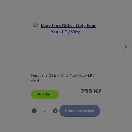
Mary Jane Girls - Only Four You - LP /
Mary LaRose -
Vinyl
239 Kč
Skladem
Skladem
Přidat do košíku