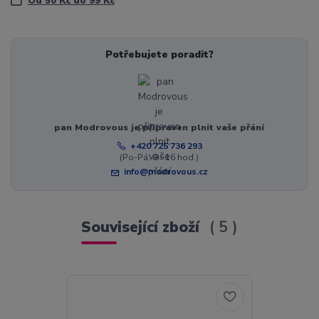
Od 50 Kč do 99 Kč
Potřebujete poradit?
pan Modrovous je připraven plnit vaše přání
+420 725 736 293
(Po-Pá, 8 - 16 hod.)
info@modrovous.cz
Související zboží
5