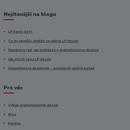
Nejčtenější na blogu
LP Karel Gott
Co by nemělo chybět ve sbírce LP desek
Desatero rad, jak zacházet s gramofonovou deskou
Jak zjistit cenu LP desek
Gramofonová akademie - populárně naučný pořad
Pro vás
Výkup gramofonových desek
Blog
Kariéra