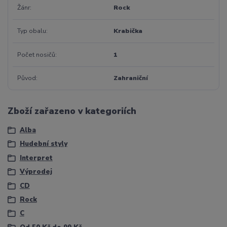
Žánr
Rock
Typ obalu
Krabička
Počet nosičů
1
Původ
Zahraniční
Zboží zařazeno v kategoriích
Alba
Hudební styly
Interpret
Výprodej
CD
Rock
C