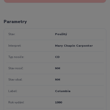
Parametry
Stav
Použitý
Interpret
Mary Chapin Carpenter
Typ nosiče
CD
Stav nosič
NM
Stav obal
NM
Label
Columbia
Rok vydání
1990