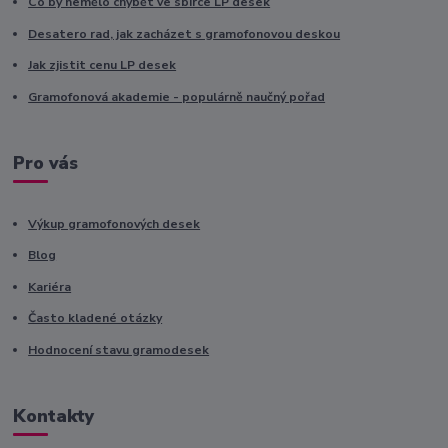
Co by nemělo chybět ve sbírce LP desek
Desatero rad, jak zacházet s gramofonovou deskou
Jak zjistit cenu LP desek
Gramofonová akademie - populárně naučný pořad
Pro vás
Výkup gramofonových desek
Blog
Kariéra
Často kladené otázky
Hodnocení stavu gramodesek
Kontakty