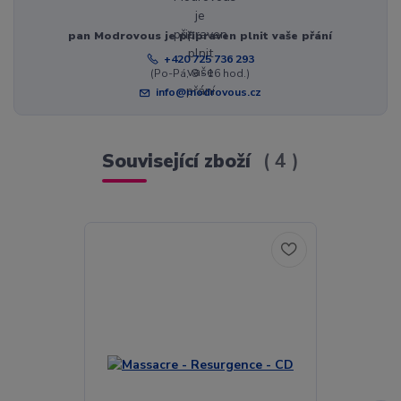
pan Modrovous je připraven plnit vaše přání
+420 725 736 293
(Po-Pá, 8 - 16 hod.)
info@modrovous.cz
Související zboží
4