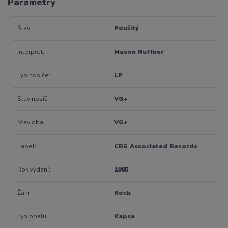
Parametry
Stav
Použitý
Interpret
Mason Ruffner
Typ nosiče
LP
Stav nosič
VG+
Stav obal
VG+
Label
CBS Associated Records
Rok vydání
1985
Žánr
Rock
Typ obalu
Kapsa