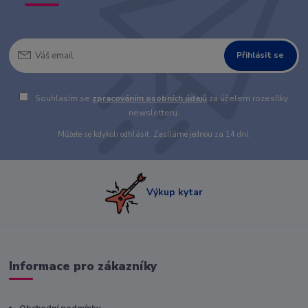
Přihlásit se
Souhlasím se
zpracováním osobních údajů
za účelem rozesílky
newsletteru.
Můžete se kdykoli odhlásit. Zasíláme jednou za 14 dní.
Výkup kytar
Informace pro zákazníky
Obchodní podmínky