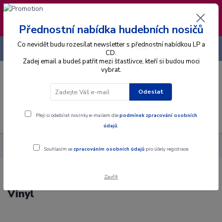
❣️ Od 4.8. do 13.8. čerpám dovolenou. Datum
expedice objednávek se posouvá na pátek
14.8.2026 🐋
Přednostní nabídka hudebních nosičů
Co nevidět budu rozesílat newsletter s přednostní nabídkou LP a
+420 725 736 293
CZK
(Po-Pá, 8 - 16 hod.)
CD.
Zadej email a budeš patřit mezi šťastlivce, kteří si budou moci
vybrat.
0
0 Kč
Odeslat
Menu
Přeji si odebírat novinky e-mailem dle
podmínek zpracování osobních
údajů
.
Alba
Gramodesky
Mason Ruffner - Mason Ruffner - LP / Vinyl
Souhlasím se
zpracováním osobních údajů
pro účely registrace.
Zavřít
Mason Ruffner - Mason Ruffner - LP /
Vinyl